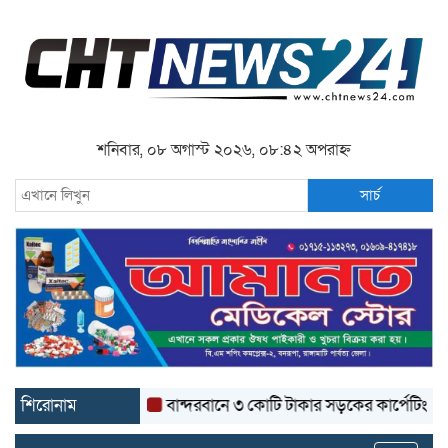
শনিবার, ০৮ অগাস্ট ২০২৬, ০৮:৪২ অপরাহ্ন
সার্চ
শিরোনাম
বান্দরবানে ৩ কোটি টাকার সড়কের কার্পেটিং উঠে যাচ্