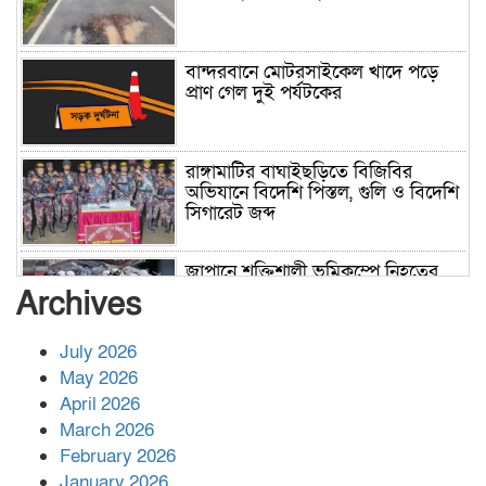
বান্দরবানে মোটরসাইকেল খাদে পড়ে
প্রাণ গেল দুই পর্যটকের
রাঙ্গামাটির বাঘাইছড়িতে বিজিবির
অভিযানে বিদেশি পিস্তল, গুলি ও বিদেশি
সিগারেট জব্দ
জাপানে শক্তিশালী ভূমিকম্পে নিহতের
সংখ্যা বেড়ে ৩৪
Archives
July 2026
রাশিয়ায় ক্যানসারের ভ্যাকসিন রোগীর
May 2026
শরীরে কার্যকরভাবে কাজ করছে, দাবি
April 2026
বিজ্ঞানীর
March 2026
February 2026
কাপ্তাই প্রেস ক্লাবের সভাপতি মাহফুজ,
January 2026