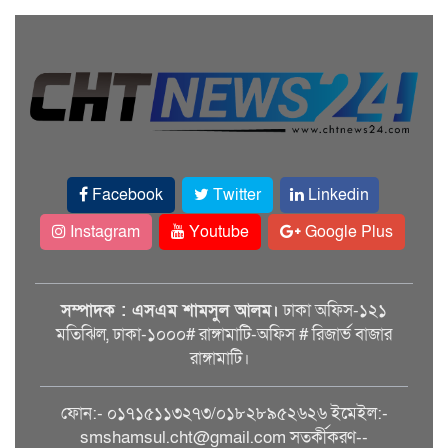
Facebook
Twitter
Linkedin
Instagram
Youtube
Google Plus
সম্পাদক : এসএম শামসুল আলম।
ঢাকা অফিস-১২১
মতিঝিল, ঢাকা-১০০০# রাঙ্গামাটি-অফিস # রিজার্ভ বাজার
রাঙ্গামাটি।
ফোন:- ০১৭১৫১১৩২৭৩/০১৮২৮৯৫২৬২৬ ইমেইল:-
smshamsul.cht@gmail.com সতর্কীকরণ--