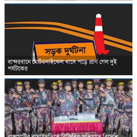
বান্দরবানে মোটরসাইকেল খাদে পড়ে প্রাণ গেল দুই
পর্যটকের
রাঙ্গামাটির বাঘাইছড়িতে বিজিবির অভিযানে বিদেশি