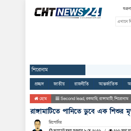
শুক্
শিরোনাম
প্রচ্ছদ
জাতীয়
রাজনীতি
আন্তর্জাতিক
অর
হোম
Second lead
,
রকমারি
,
রাঙ্গামাটি
,
শিরোনাম
রাঙ্গামাটিতে পানিতে ডুবে এক শিশুর মৃত
রিপোর্টার
আপডেট সময় শুক্রবার, ৮ মে, ২০২৬
২৬২ দেখা হ