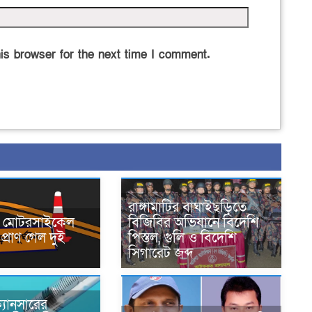
is browser for the next time I comment.
রাঙ্গামাটির বাঘাইছড়িতে
নে মোটরসাইকেল
বিজিবির অভিযানে বিদেশি
প্রাণ গেল দুই
পিস্তল, গুলি ও বিদেশি
সিগারেট জব্দ
্যানসারের