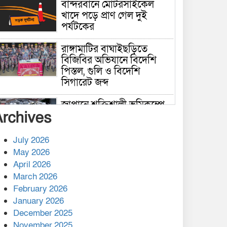
বান্দরবানে মোটরসাইকেল
খাদে পড়ে প্রাণ গেল দুই
পর্যটকের
রাঙ্গামাটির বাঘাইছড়িতে
বিজিবির অভিযানে বিদেশি
পিস্তল, গুলি ও বিদেশি
সিগারেট জব্দ
জাপানে শক্তিশালী ভূমিকম্পে
Archives
নিহতের সংখ্যা বেড়ে ৩৪
July 2026
রাশিয়ায় ক্যানসারের ভ্যাকসিন
May 2026
রোগীর শরীরে কার্যকরভাবে
April 2026
কাজ করছে, দাবি বিজ্ঞানীর
March 2026
February 2026
কাপ্তাই প্রেস ক্লাবের সভাপতি
মাহফুজ, সম্পাদক রিপন মারমা
January 2026
নির্বাচিত
December 2025
November 2025