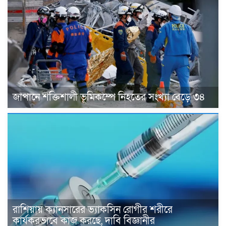
জাপানে শক্তিশালী ভূমিকম্পে নিহতের সংখ্যা বেড়ে ৩৪
রাশিয়ায় ক্যানসারের ভ্যাকসিন রোগীর শরীরে
কার্যকরভাবে কাজ করছে, দাবি বিজ্ঞানীর