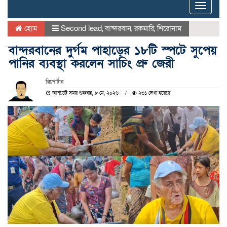
Toggle
naviga
হোম
Second lead
,
বান্দরবান
,
রকমারি
,
শিরোনাম
বান্দরবানের দুর্গম পাহাড়ের ১৮টি স্পটে সুপেয়
পানির ব্যবস্থা করলেন সাচিং প্রু জেরী
রিপোর্টার
আপডেট সময় শুক্রবার, ৮ মে, ২০২৬
২৩১ দেখা হয়েছে