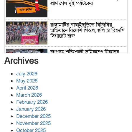
প্রাণ গেল দুই পর্যটকের
রাঙ্গামাটির বাঘাইছড়িতে বিজিবির
অভিযানে বিদেশি পিস্তল, গুলি ও বিদেশি
সিগারেট জব্দ
জাপানে শক্তিশালী ভূমিকম্পে নিহতের
সংখ্যা বেড়ে ৩৪
Archives
July 2026
রাশিয়ায় ক্যানসারের ভ্যাকসিন রোগীর
May 2026
শরীরে কার্যকরভাবে কাজ করছে, দাবি
April 2026
বিজ্ঞানীর
March 2026
February 2026
কাপ্তাই প্রেস ক্লাবের সভাপতি মাহফুজ,
January 2026
সম্পাদক রিপন মারমা নির্বাচিত
December 2025
November 2025
October 2025