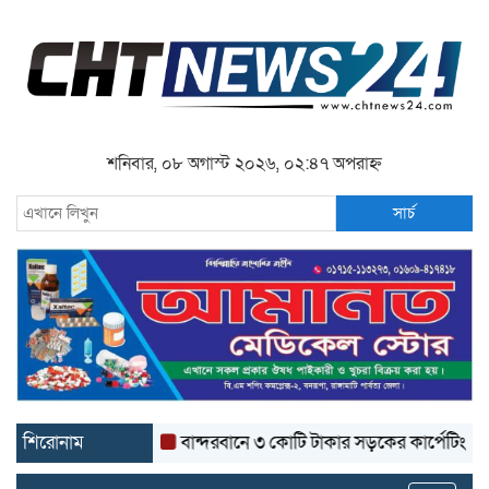
শনিবার, ০৮ অগাস্ট ২০২৬, ০২:৪৭ অপরাহ্ন
সার্চ
শিরোনাম
বান্দরবানে ৩ কোটি টাকার সড়কের কার্পেটিং উঠে যাচ্