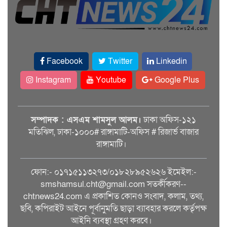
Facebook
Twitter
Linkedin
Instagram
Youtube
Google Plus
সম্পাদক : এসএম শামসুল আলম।
ঢাকা অফিস-১২১
মতিঝিল, ঢাকা-১০০০# রাঙ্গামাটি-অফিস # রিজার্ভ বাজার
রাঙ্গামাটি।
ফোন:- ০১৭১৫১১৩২৭৩/০১৮২৮৯৫২৬২৬ ইমেইল:-
smshamsul.cht@gmail.com সতর্কীকরণ--
chtnews24.com এ প্রকাশিত কোনও সংবাদ, কলাম, তথ্য,
ছবি, কপিরাইট আইনে পূর্বানুমতি ছাড়া ব্যাবহার করলে কর্তৃপক্ষ
আইনি ব্যবস্থা গ্রহণ করবে।