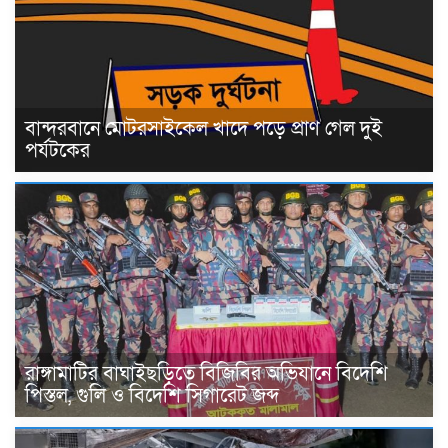
বান্দরবানে মোটরসাইকেল খাদে পড়ে প্রাণ গেল দুই
পর্যটকের
রাঙ্গামাটির বাঘাইছড়িতে বিজিবির অভিযানে বিদেশি
পিস্তল, গুলি ও বিদেশি সিগারেট জব্দ