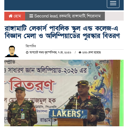
Toggle
naviga
হোম
Second lead
,
রকমারি
,
রাঙ্গামাটি
,
শিরোনাম
রাঙ্গামাটি লেকার্স পাবলিক স্কুল এন্ড কলেজ-এ
বিজ্ঞান মেলা ও অলিম্পিয়াডের পুরস্কার বিতরণ
রিপোর্টার
আপডেট সময় বৃহস্পতিবার, ৭ মে, ২০২৬
২৩৬ দেখা হয়েছে