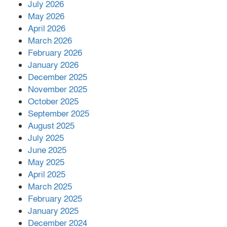
July 2026
রাশিয়ায় ক্যানসারের ভ্যাকসিন রোগীর
May 2026
শরীরে কার্যকরভাবে কাজ করছে, দাবি
April 2026
বিজ্ঞানীর
March 2026
February 2026
কাপ্তাই প্রেস ক্লাবের সভাপতি মাহফুজ,
January 2026
সম্পাদক রিপন মারমা নির্বাচিত
December 2025
November 2025
October 2025
মালয়েশিয়ার প্রধানমন্ত্রীকে চিঠি দেয়ার
September 2025
পর ফোন তারেক রহমানের,গ্যাস সঙ্কট
মোকাবিলায় সহায়তার আশ্বাস
August 2025
July 2025
June 2025
২২১ কোটি টাকা বেড়েছে রেলের আয়,
কীভাবে?
May 2025
April 2025
March 2025
এক বিলিয়ন ডলার বিনিয়োগ হবে
February 2025
আনোয়ারায়
January 2025
December 2024