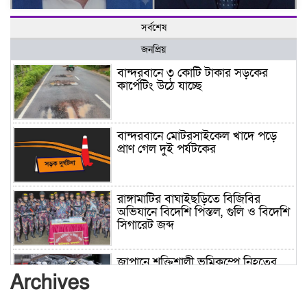
সর্বশেষ
জনপ্রিয়
বান্দরবানে ৩ কোটি টাকার সড়কের
কার্পেটিং উঠে যাচ্ছে
বান্দরবানে মোটরসাইকেল খাদে পড়ে
প্রাণ গেল দুই পর্যটকের
রাঙ্গামাটির বাঘাইছড়িতে বিজিবির
অভিযানে বিদেশি পিস্তল, গুলি ও বিদেশি
সিগারেট জব্দ
জাপানে শক্তিশালী ভূমিকম্পে নিহতের
সংখ্যা বেড়ে ৩৪
Archives