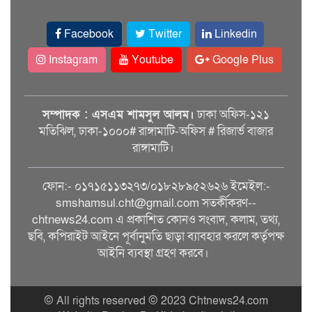
Facebook
Twitter
Linkedin
Instagram
Youtube
Google Plus
সম্পাদক : এসএম শামসুল আলম।
ঢাকা অফিস-১২১
মতিঝিল, ঢাকা-১০০০# রাঙ্গামাটি-অফিস # রিজার্ভ বাজার
রাঙ্গামাটি।
ফোন:- ০১৭১৫১১৩২৭৩/০১৮২৮৯৫২৬২৬ ইমেইল:-
smshamsul.cht@gmail.com সতর্কীকরণ--
chtnews24.com এ প্রকাশিত কোনও সংবাদ, কলাম, তথ্য,
ছবি, কপিরাইট আইনে পূর্বানুমতি ছাড়া ব্যাবহার করলে কর্তৃপক্ষ
আইনি ব্যবস্থা গ্রহণ করবে।
© All rights reserved © 2023 Chtnews24.com