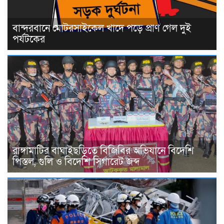
বান্দরবানে মোটরসাইকেল খাদে পড়ে প্রাণ গেল দুই
পর্যটকের
রাঙ্গামাটির বাঘাইছড়িতে বিজিবির অভিযানে বিদেশি
পিস্তল, গুলি ও বিদেশি সিগারেট জব্দ