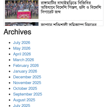
রাঙ্গামাটির বাঘাইছড়িতে বিজিবির
অভিযানে বিদেশি পিস্তল, গুলি ও বিদেশি
সিগারেট জব্দ
জাপানে শক্তিশালী ভূমিকম্পে নিহতের
সংখ্যা বেড়ে ৩৪
Archives
July 2026
রাশিয়ায় ক্যানসারের ভ্যাকসিন রোগীর
May 2026
শরীরে কার্যকরভাবে কাজ করছে, দাবি
April 2026
বিজ্ঞানীর
March 2026
February 2026
কাপ্তাই প্রেস ক্লাবের সভাপতি মাহফুজ,
January 2026
সম্পাদক রিপন মারমা নির্বাচিত
December 2025
November 2025
October 2025
মালয়েশিয়ার প্রধানমন্ত্রীকে চিঠি দেয়ার
September 2025
পর ফোন তারেক রহমানের,গ্যাস সঙ্কট
মোকাবিলায় সহায়তার আশ্বাস
August 2025
July 2025