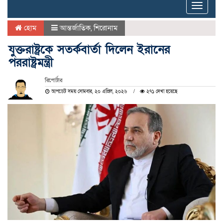
Toggle
naviga
হোম
আন্তর্জাতিক
,
শিরোনাম
যুক্তরাষ্ট্রকে সতর্কবার্তা দিলেন ইরানের
পররাষ্ট্রমন্ত্রী
রিপোর্টার
আপডেট সময় সোমবার, ২০ এপ্রিল, ২০২৬
২৭১ দেখা হয়েছে