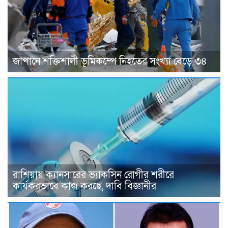
জাপানে শক্তিশালী ভূমিকম্পে নিহতের সংখ্যা বেড়ে ৩৪
রাশিয়ায় ক্যানসারের ভ্যাকসিন রোগীর শরীরে
কার্যকরভাবে কাজ করছে, দাবি বিজ্ঞানীর