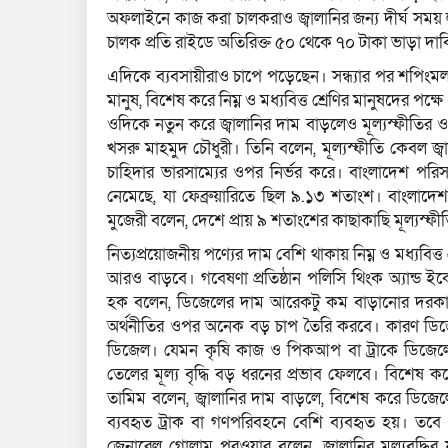
অফলাইনে কাজ করা চালকরাও জ্বালানির জন্য দীর্ঘ সময়
চালক প্রতি রাইডে অতিরিক্ত ৫০ থেকে ৭০ টাকা ভাড়া দা
এদিকে ব্যবসায়ীরাও চাপে পড়েছেন। সন্ধ্যার পর শপিংমল
মানুষ, বিশেষ করে নিম্ন ও মধ্যবিত্ত শ্রেণির মানুষদের প
ওদিকে নতুন করে জ্বালানির দাম বাড়লেও মূল্যস্ফীতির ও
খসরু মাহমুদ চৌধুরী। তিনি বলেন, মূল্যস্ফীতি কেবল জ্
চাহিদার ভারসাম্যের ওপর নির্ভর করে। বাংলাদেশ পরিসংখ্
নেমেছে, যা ফেব্রুয়ারিতে ছিল ৯.১৩ শতাংশ। বাংলাদেশ
মুজেরী বলেন, দেশে প্রায় ৯ শতাংশের কাছাকাছি মূল্যস্ফ
নিত্যপ্রয়োজনীয় পণ্যের দাম বেশি থাকায় নিম্ন ও মধ্যবিত
আরও বাড়বে। গবেষণা প্রতিষ্ঠান পলিসি থিংক অ্যান্ড ইক
হক বলেন, ডিজেলের দাম আরেকটু কম বাড়ানোর দরকার
অর্থনীতির ওপর অনেক বড় চাপ তৈরি করবে। কারণ ডিজে
ডিজেল। যেমন কৃষি কাজ ও পিকআপ বা ট্রাকে ডিজেলে
তেলের মূল্য বৃদ্ধি বড় ধরনের প্রভাব ফেলবে। বিশেষ কর
তামিম বলেন, জ্বালানির দাম বাড়লে, বিশেষ করে ডিজেল
ব্যবহৃত ট্রাক বা গণপরিবহনে বেশি ব্যবহৃত হয়। তবে
জেনারেল গোলাম পরওয়ার বলেন, জ্বালানির মূল্যবৃদ্ধি