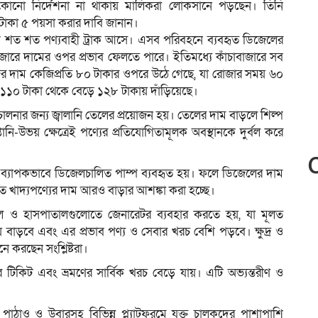
োনো নির্দেশনা না থাকায় মালিকরা লোকসানে পড়ছেন। তিনি
 টাকা ৫ পয়সা করার দাবি জানান।
েকে শত শত পণ্যবাহী ট্রাক আসে। এসব পরিবহনে ব্যবহৃত ডিজেলের
বাজারে দামের ওপর প্রভাব ফেলতে পারে। ইতিমধ্যে কাঁচাবাজারে সব
র দাম কেজিপ্রতি ৮০ টাকার ওপরে উঠে গেছে, যা রোজার সময় ৬০
 ১১০ টাকা থেকে বেড়ে ১২৮ টাকায় দাঁড়িয়েছে।
িচালনার জন্য জ্বালানি তেলের প্রয়োজন হয়। তেলের দাম বাড়লে শিল্প
ানি-উভয় ক্ষেত্রেই পণ্যের প্রতিযোগিতামূলক অবস্থানকে দুর্বল করে
ব্যাপকভাবে ডিজেলচালিত পাম্প ব্যবহৃত হয়। ফলে ডিজেলের দাম
 খাদ্যপণ্যের দাম আরও বাড়ার আশঙ্কা করা হচ্ছে।
ংমল ও হাসপাতালগুলোতে জেনারেটর ব্যবহার করতে হয়, যা মূলত
্যয় বাড়বে এবং এর প্রভাব পণ্য ও সেবার খরচ বেশি পড়বে। ক্ষুদ্র ও
 করছেন সংশ্লিষ্টরা।
র টিকিট এবং ভ্রমণের সার্বিক খরচ বেড়ে যায়। এটি অভ্যন্তরীণ ও
াঠাও ও উবারসহ বিভিন্ন প্ল্যাটফরমে যুক্ত চালকদের পাশাপাশি