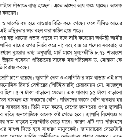
 লাইনে দাঁড়াতে বাধ্য হচ্ছেন। এতে তাদের আয় কমে যাচ্ছে। অনেক
বি করছেন।
 ও মার্কেট বন্ধ হয়ে যাওয়ায় বিক্রি কমে গেছে। ফলে সীমিত আয়ের
ক্ষে এই অস্থিরতার ভার বহন করা কঠিন হয়ে পড়ে।
পর বড় ধরনের প্রভাব পড়বে না বলে দাবি করেছেন অর্থমন্ত্রী আমীর
বালানির দামের ওপর নির্ভর করে না; বরং বাজারে পণ্যের সরবরাহ ও
যান ব্যুরোর তথ্য অনুযায়ী, মার্চ মাসে মূল্যস্ফীতি ৮.৭১ শতাংশে
 উন্নয়ন গবেষণা প্রতিষ্ঠানের সাবেক মহাপরিচালক ড. মোস্তফা কে
ীতি বিরাজ করছে।
্ত শ্রেণি চাপে রয়েছে। জ্বালানি তেল ও এলপিজি’র দাম বাড়ায় এই চাপ
োনোমিক রিসার্চ সেন্টারের (পিটিইআরসি) চেয়ারম্যান মো. মাজেদুল
 ছিল। ৫-৭ টাকা বাড়ানো যেতো। এক ধাক্কায় ১৫ টাকা বাড়ানো
ল ব্যবহৃত হয় সবচেয়ে বেশি। গরিবদের কাজে বেশি ব্যবহার হয়
র ব্যবহার হয়। তিনি মনে করেন, দেশের জনগণের ওপর জ্বালানি
ে দরিদ্র জনগোষ্ঠিকে অনেক কষ্ট পেতে হবে। জ্বালানি বিশেষজ্ঞ ম
ের দাম বাড়লে মূল্যস্ফীতি বেড়ে যাবে। কারণ এটি পণ্য পরিবহনে
 এর মাশুল দিতে হবে সাধারণ মানুষকেই। জামায়াতের সেক্রেটারি
র ফলে দেশের সার্বিক অর্থনীতিতে নেতিবাচক প্রভাব ফেলবে। এতে