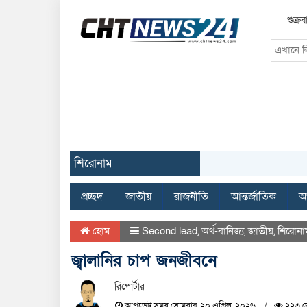
শুক্র
শিরোনাম
প্রচ্ছদ
জাতীয়
রাজনীতি
আন্তর্জাতিক
অর
হোম
Second lead
,
অর্থ-বানিজ্য
,
জাতীয়
,
শিরোনা
জ্বালানির চাপ জনজীবনে
রিপোর্টার
আপডেট সময় সোমবার, ২০ এপ্রিল, ২০২৬
২২৩ দ