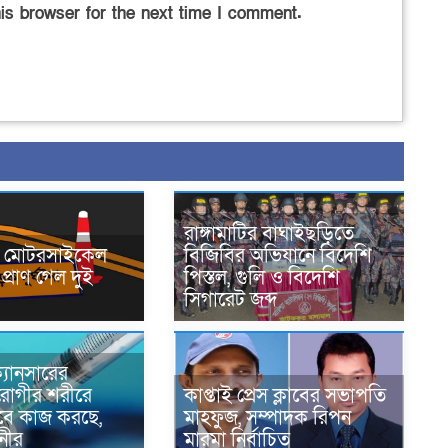
is browser for the next time I comment.
রাঙ্গামাটির বাঘাইছড়িতে
নে মোটরসাইকেল
বিজিবির অভিযানে বিদেশি
প্রাণ গেল দুই
পিস্তল, গুলি ও বিদেশি
সিগারেট জব্দ
্যানসারের
রোগীর শরীরে
কাপ্তাই প্রেস ক্লাবের সভাপতি
াবে কাজ করছে,
মাহফুজ, সম্পাদক রিপন
ানীর
মারমা নির্বাচিত