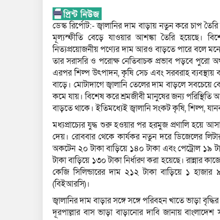
ডেস্ক রির্পোট:- জ্বালানির দাম বাড়ায় নতুন করে চাপ তৈর
মূল্যস্ফীতি বেড়ে যাওয়ার আশঙ্কা তৈরি হয়েছে। বি
নিত্যপ্রয়োজনীয় পণ্যের দাম আরও বাড়তে পারে বলে মনে ক
তার সরাসরি ও পরোক্ষ নেতিবাচক প্রভাব পড়বে পুরো অর
এরপর শিল্প উৎপাদন, কৃষি সেচ এবং সরবরাহ ব্যবস্থায় ব্
বাড়ে। মোটাদাগে জ্বালানি তেলের দাম বাড়লে সবচেয়ে বেশি ক
কমে যায়। বিশেষ করে শ্রমজীবী মানুষের জন্য পরিস্থিত
বাড়তে থাকে। ইতিমধ্যেই জ্বালানি সংকট কৃষি, শিল্প, যা
মধ্যপ্রাচ্যের যুদ্ধ শুরু হওয়ার পর হরমুজ প্রণালি হয়ে 
দেয়। রোববার থেকে কার্যকর নতুন দরে ডিজেলের লিটার
অকটেন ২০ টাকা বাড়িয়ে ১৪০ টাকা এবং পেট্রোল ১৯ ট
টাকা বাড়িয়ে ১৩০ টাকা নির্ধারণ করা হয়েছে। রান্নার ক
কেজি সিলিন্ডারের দাম ২১২ টাকা বাড়িয়ে ১ হাজার ৯
(বিইআরসি)।
জ্বালানির দাম বাড়ার সঙ্গে সঙ্গে পরিবহন খাতে ভাড়া বৃদ
দূরপাল্লার বাস ভাড়া বাড়ানোর দাবি জানায় বাংলাদ