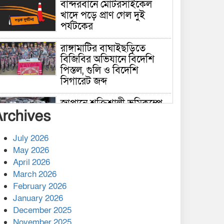
বান্দরবানে মোটরসাইকেল
খাদে পড়ে প্রাণ গেল দুই
পর্যটকের
রাঙ্গামাটির বাঘাইছড়িতে
বিজিবির অভিযানে বিদেশি
পিস্তল, গুলি ও বিদেশি
সিগারেট জব্দ
জাপানে শক্তিশালী ভূমিকম্পে
Archives
নিহতের সংখ্যা বেড়ে ৩৪
July 2026
রাশিয়ায় ক্যানসারের ভ্যাকসিন
May 2026
রোগীর শরীরে কার্যকরভাবে
April 2026
কাজ করছে, দাবি বিজ্ঞানীর
March 2026
February 2026
কাপ্তাই প্রেস ক্লাবের সভাপতি
মাহফুজ, সম্পাদক রিপন মারমা
January 2026
নির্বাচিত
December 2025
November 2025