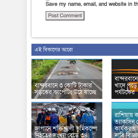
Save my name, email, and website in th
এই বিভাগের আরো
বান্দরবা
বান্দরবানে ৩ কোটি টাকার
খাদে পড়ে 
সড়কের কার্পেটিং উঠে যাচ্ছে
পর্যটকের
রাশিয়ায় ক
ভ্যাকসিন 
জাপানে শক্তিশালী ভূমিকম্পে
কার্যকরভ
নিহতের সংখ্যা বেড়ে ৩৪
দাবি বিজ্ঞ