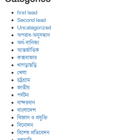
first lead
Second lead
Uncategorized
অপরাধ-অনুসন্ধান
অর্থ-বানিজ্য
আন্তর্জাতিক
কক্সবাজার
খাগড়াছড়ি
খেলা
চট্রগ্রাম
জাতীয়
পর্যটন
বান্দরবান
বাংলাদেশ
বিজ্ঞান ও প্রযুক্তি
বিনোদন
বিশেষ প্রতিবেদন