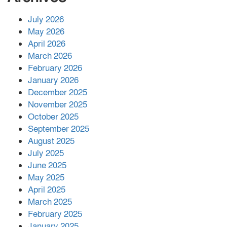
July 2026
রাশিয়ায় ক্যানসারের ভ্যাকসিন রোগীর
May 2026
শরীরে কার্যকরভাবে কাজ করছে, দাবি
April 2026
বিজ্ঞানীর
March 2026
February 2026
কাপ্তাই প্রেস ক্লাবের সভাপতি মাহফুজ,
January 2026
সম্পাদক রিপন মারমা নির্বাচিত
December 2025
November 2025
October 2025
মালয়েশিয়ার প্রধানমন্ত্রীকে চিঠি দেয়ার
September 2025
পর ফোন তারেক রহমানের,গ্যাস সঙ্কট
মোকাবিলায় সহায়তার আশ্বাস
August 2025
July 2025
June 2025
২২১ কোটি টাকা বেড়েছে রেলের আয়,
কীভাবে?
May 2025
April 2025
March 2025
এক বিলিয়ন ডলার বিনিয়োগ হবে
February 2025
আনোয়ারায়
January 2025