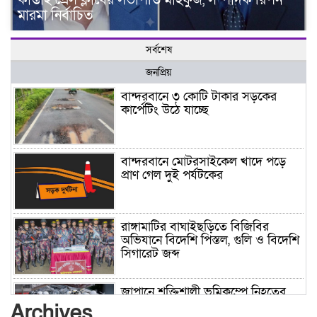
কাপ্তাই প্রেস ক্লাবের সভাপতি মাহফুজ, সম্পাদক রিপন
মারমা নির্বাচিত
সর্বশেষ
জনপ্রিয়
বান্দরবানে ৩ কোটি টাকার সড়কের
কার্পেটিং উঠে যাচ্ছে
বান্দরবানে মোটরসাইকেল খাদে পড়ে
প্রাণ গেল দুই পর্যটকের
রাঙ্গামাটির বাঘাইছড়িতে বিজিবির
অভিযানে বিদেশি পিস্তল, গুলি ও বিদেশি
সিগারেট জব্দ
জাপানে শক্তিশালী ভূমিকম্পে নিহতের
সংখ্যা বেড়ে ৩৪
Archives