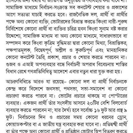
হাসিলের জন্য ধর্মীয় বা জাতিগত অনুভূতির অপব্যবহার করা যাবে না।
সামাজিক মাধ্যমে নির্বাচন-সংক্রান্ত সব কনটেন্ট শেয়ার ও প্রকাশের
আগে সত্যতা যাচাই করতে হবে। রাজনৈতিক দল, প্রার্থী বা প্রার্থীর
পক্ষে অন্য কোনো ব্যক্তি, ভোটারদের বিভ্রান্ত করতে কিংবা নারী-পুরুষ
নির্বিশেষে কোনো প্রার্থী বা ব্যক্তির চরিত্র হনন কিংবা সুনাম নষ্ট করার
উদ্দেশ্যে, সামাজিক মাধ্যম বা অন্য কোনো মাধ্যমে, সাধারণভাবে বা
সম্পাদন করে কিংবা কৃত্রিম বুদ্ধিমত্তা দ্বারা কোনো মিথ্যা, বিভ্রান্তিকর,
পক্ষপাতমূলক, বিদ্বেষপূর্ণ, অশ্লীল ও কুরুচিপূর্ণ এবং মানহানিকর
কোনো কনটেন্ট তৈরি, প্রকাশ, প্রচার ও শেয়ার করতে পারবেন না।
গুজব ও এআই অপব্যবহার বন্ধে নির্বাচনী অপরাধ বিবেচনায় শাস্তির
বিধান রেখে গণপ্রতিনিধিত্ব আদেশে এবার নতুন ধারা যুক্ত করা হয়।
আচরণবিধিতে আরও যা রয়েছে– কোনো দল বা প্রার্থী নির্বাচনকে
কেন্দ্র করে বিদেশে জনসভা, পথসভা, সভা-সমাবেশ বা কোনো
প্রচারণা করতে পারবে না। ভোটের প্রচারে থাকছে না পোস্টারের
ব্যবহার। একজন প্রার্থী তাঁর সংসদীয় আসনে ২০টির বেশি বিলবোর্ড
ব্যবহার করতে পারবেন না; যার দৈর্ঘ্য হবে সর্বোচ্চ ১৬ ফুট আর প্রস্থ ৯
ফুট। নির্বাচনের দিন ও প্রচারের সময় কোনো ধরনের ড্রোন,
কোয়াডকপ্টার বা এ জাতীয় যন্ত্র ব্যবহার করা যাবে না। প্রতিদ্বন্দ্বী প্রার্থী
বা তাঁর পক্ষে অন্য কোনো প্রার্থী ও প্রতিষ্ঠান ভোটার স্লিপ বিতরণ করতে