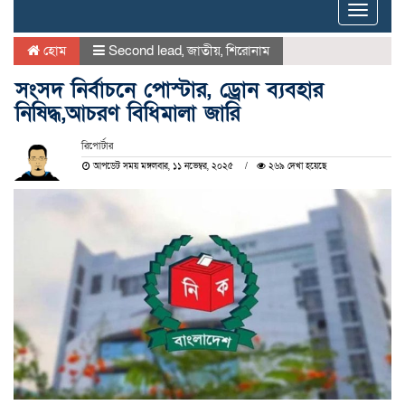
Toggle
naviga
হোম
Second lead
,
জাতীয়
,
শিরোনাম
সংসদ নির্বাচনে পোস্টার, ড্রোন ব্যবহার
নিষিদ্ধ,আচরণ বিধিমালা জারি
রিপোর্টার
আপডেট সময় মঙ্গলবার, ১১ নভেম্বর, ২০২৫
২৬৯ দেখা হয়েছে