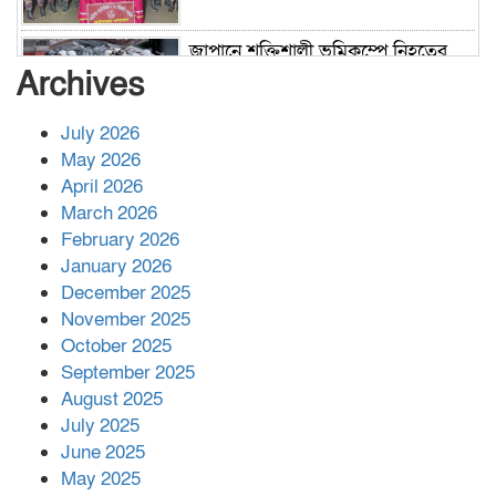
জাপানে শক্তিশালী ভূমিকম্পে নিহতের
সংখ্যা বেড়ে ৩৪
Archives
July 2026
রাশিয়ায় ক্যানসারের ভ্যাকসিন রোগীর
May 2026
শরীরে কার্যকরভাবে কাজ করছে, দাবি
April 2026
বিজ্ঞানীর
March 2026
February 2026
কাপ্তাই প্রেস ক্লাবের সভাপতি মাহফুজ,
January 2026
সম্পাদক রিপন মারমা নির্বাচিত
December 2025
November 2025
October 2025
মালয়েশিয়ার প্রধানমন্ত্রীকে চিঠি দেয়ার
September 2025
পর ফোন তারেক রহমানের,গ্যাস সঙ্কট
মোকাবিলায় সহায়তার আশ্বাস
August 2025
July 2025
June 2025
২২১ কোটি টাকা বেড়েছে রেলের আয়,
কীভাবে?
May 2025