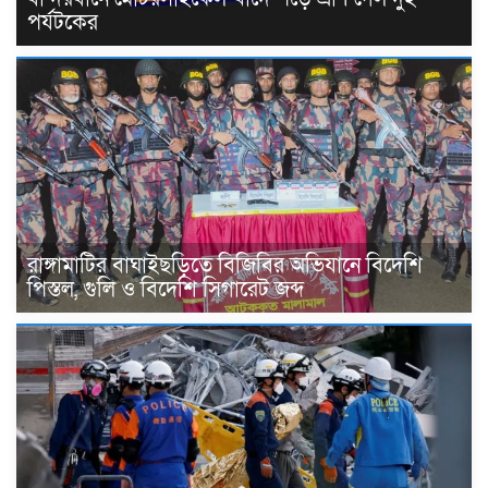
পর্যটকের
রাঙ্গামাটির বাঘাইছড়িতে বিজিবির অভিযানে বিদেশি
পিস্তল, গুলি ও বিদেশি সিগারেট জব্দ