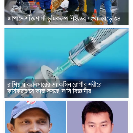
জাপানে শক্তিশালী ভূমিকম্পে নিহতের সংখ্যা বেড়ে ৩৪
রাশিয়ায় ক্যানসারের ভ্যাকসিন রোগীর শরীরে
কার্যকরভাবে কাজ করছে, দাবি বিজ্ঞানীর