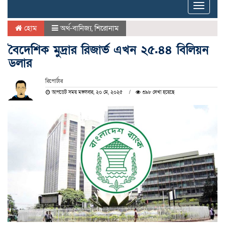
Toggle
naviga
হোম
অর্থ-বানিজ্য
,
শিরোনাম
বৈদেশিক মুদ্রার রিজার্ভ এখন ২৫.৪৪ বিলিয়ন
ডলার
রিপোর্টার
আপডেট সময় মঙ্গলবার, ২০ মে, ২০২৫
৩৯৮ দেখা হয়েছে