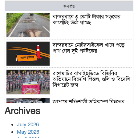
জনপ্রিয়
বান্দরবানে ৩ কোটি টাকার সড়কের
কার্পেটিং উঠে যাচ্ছে
বান্দরবানে মোটরসাইকেল খাদে পড়ে
প্রাণ গেল দুই পর্যটকের
রাঙ্গামাটির বাঘাইছড়িতে বিজিবির
অভিযানে বিদেশি পিস্তল, গুলি ও বিদেশি
সিগারেট জব্দ
জাপানে শক্তিশালী ভূমিকম্পে নিহতের
সংখ্যা বেড়ে ৩৪
Archives
July 2026
রাশিয়ায় ক্যানসারের ভ্যাকসিন রোগীর
May 2026
শরীরে কার্যকরভাবে কাজ করছে, দাবি