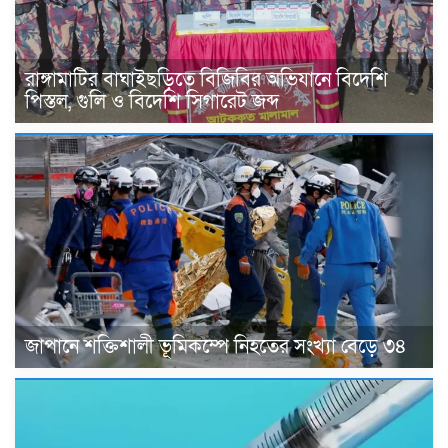
রাঙ্গামাটির বাঘাইছড়িতে বিজিবির অভিযানে বিদেশি
পিস্তল, গুলি ও বিদেশি সিগারেট জব্দ
জাপানে শক্তিশালী ভূমিকম্পে নিহতের সংখ্যা বেড়ে ৩৪