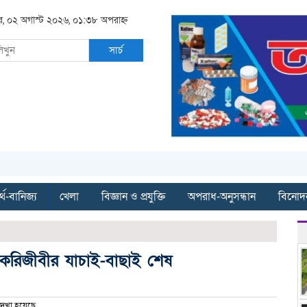
র, ০২ অগাস্ট ২০২৬, ০১:৩৮ অপরাহ্ন
সার্চ
্থ-বানিজ্য
খেলা
বিজ্ঞান ও প্রযুক্তি
অপরাধ-অনুসন্ধান
বিনোদ
চাকরিজীবীর যাচাই-বাছাই শেষ
েখা হয়েছে