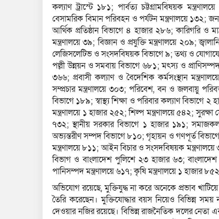
কল্যাণ ট্রাস্টে ১৮১; পার্বত্য চট্টগ্রামবিষয়ক মন্ত
বেসামরিক বিমান পরিবহন ও পর্যটন মন্ত্রণালয়ে ১৩২; জনপ
আর্থিক প্রতিষ্ঠান বিভাগে ৪ হাজার ২৮৬; কারিগরি ও মাদ
মন্ত্রণালয়ে ৩৯; বিজ্ঞান ও প্রযুক্তি মন্ত্রণালয়ে ২০৯; জ
লেজিসলেটিভ ও সংসদবিষয়ক বিভাগে ৯; তথ্য ও যোগাযোগ প্
পল্লী উন্নয়ন ও সমবায় বিভাগে ৬৮১; মৎস্য ও প্রাণিসম্পদ মন
৩৬৬; প্রবাসী কল্যাণ ও বৈদেশিক কর্মসংস্থান মন্ত্রণাল
সম্প্রচার মন্ত্রণালয়ে ৩০৩; পরিবেশ, বন ও জলবায়ু পরিবর্তন
বিভাগে ১৮৯; স্বাস্থ্য শিক্ষা ও পরিবার কল্যাণ বিভাগে ২ হ
মন্ত্রণালয়ে ১ হাজার ২৫২; শিল্প মন্ত্রণালয়ে ৫৪২; সুরক্
৭৩২; স্থানীয় সরকার বিভাগে ১ হাজার ১৯১; সমাজকল
অভ্যন্তরীণ সম্পদ বিভাগে ৮১০; গৃহায়ন ও গণপূর্ত বিভাগে ২৬
মন্ত্রণালয়ে ৮১১; আইন বিচার ও সংসদবিষয়ক মন্ত্রণালয়ে ৩
বিভাগ ও বাংলাদেশ পুলিশে ২৩ হাজার ৬৩; বাংলাদেশ জ
পানিসম্পদ মন্ত্রণালয়ে ৬১৭; কৃষি মন্ত্রণালয়ে ১ হাজার 
অভিযোগ রয়েছে, মুক্তিযুদ্ধ না করে অনেকে প্রভাব খাটিয়ে
তৈরি করেছেন। মুক্তিযোদ্ধার বয়স নিয়েও বিভিন্ন সময় ন
দেওয়ার নজির রয়েছে। বিভিন্ন রাজনৈতিক দলের নেতা এবং আগে