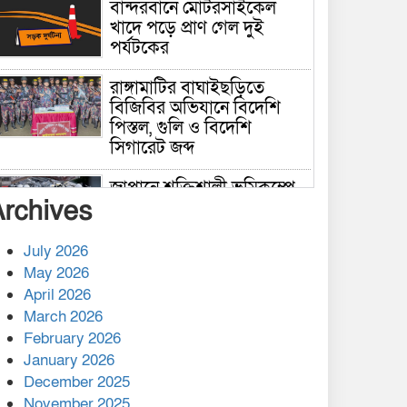
বান্দরবানে মোটরসাইকেল
খাদে পড়ে প্রাণ গেল দুই
পর্যটকের
রাঙ্গামাটির বাঘাইছড়িতে
বিজিবির অভিযানে বিদেশি
পিস্তল, গুলি ও বিদেশি
সিগারেট জব্দ
জাপানে শক্তিশালী ভূমিকম্পে
Archives
নিহতের সংখ্যা বেড়ে ৩৪
July 2026
রাশিয়ায় ক্যানসারের ভ্যাকসিন
May 2026
রোগীর শরীরে কার্যকরভাবে
April 2026
কাজ করছে, দাবি বিজ্ঞানীর
March 2026
February 2026
কাপ্তাই প্রেস ক্লাবের সভাপতি
মাহফুজ, সম্পাদক রিপন মারমা
January 2026
নির্বাচিত
December 2025
November 2025