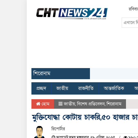
রবিবা
শিরোনাম
প্রচ্ছদ
জাতীয়
রাজনীতি
আন্তর্জাতিক
অর
হোম
জাতীয়
,
বিশেষ প্রতিবেদন
,
শিরোনাম
মুক্তিযোদ্ধা কোটায় চাকরি,৫০ হাজার 
রিপোর্টার
আপডেট সময় মঙ্গলবার, ২৯ এপ্রিল, ২০২৫
৯৮০ দ