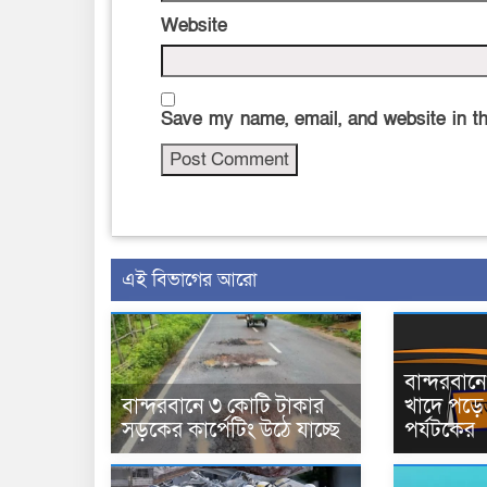
Website
Save my name, email, and website in th
এই বিভাগের আরো
বান্দরবা
বান্দরবানে ৩ কোটি টাকার
খাদে পড়ে 
সড়কের কার্পেটিং উঠে যাচ্ছে
পর্যটকের