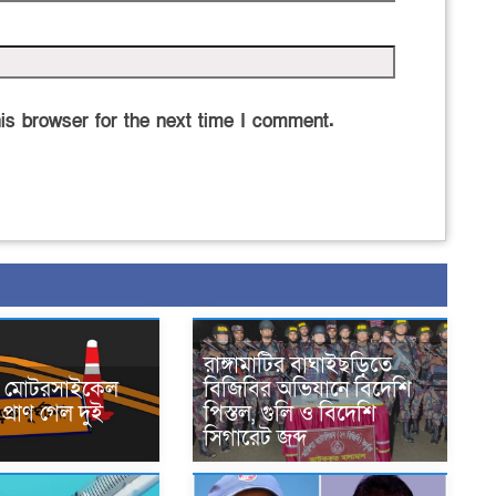
is browser for the next time I comment.
রাঙ্গামাটির বাঘাইছড়িতে
নে মোটরসাইকেল
বিজিবির অভিযানে বিদেশি
প্রাণ গেল দুই
পিস্তল, গুলি ও বিদেশি
সিগারেট জব্দ