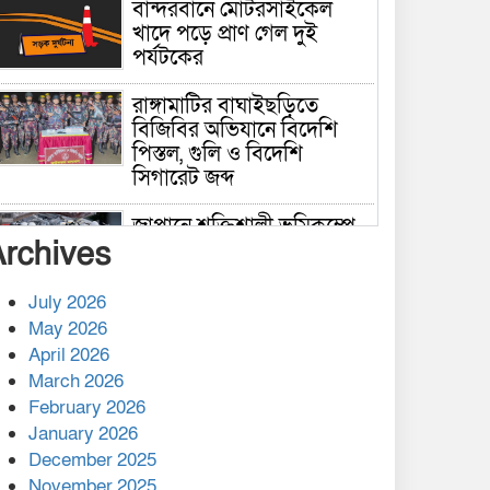
বান্দরবানে মোটরসাইকেল
খাদে পড়ে প্রাণ গেল দুই
পর্যটকের
রাঙ্গামাটির বাঘাইছড়িতে
বিজিবির অভিযানে বিদেশি
পিস্তল, গুলি ও বিদেশি
সিগারেট জব্দ
জাপানে শক্তিশালী ভূমিকম্পে
Archives
নিহতের সংখ্যা বেড়ে ৩৪
July 2026
রাশিয়ায় ক্যানসারের ভ্যাকসিন
May 2026
রোগীর শরীরে কার্যকরভাবে
April 2026
কাজ করছে, দাবি বিজ্ঞানীর
March 2026
February 2026
কাপ্তাই প্রেস ক্লাবের সভাপতি
মাহফুজ, সম্পাদক রিপন মারমা
January 2026
নির্বাচিত
December 2025
November 2025