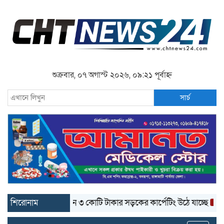
শুক্রবার, ০৭ অগাস্ট ২০২৬, ০৯:২১ পূর্বাহ্ন
সার্চ
শিরোনাম
বান্দরবানে ৩ কোটি টাকার সড়কের কার্পেটিং উঠে যাচ্ছে
বান্দরব