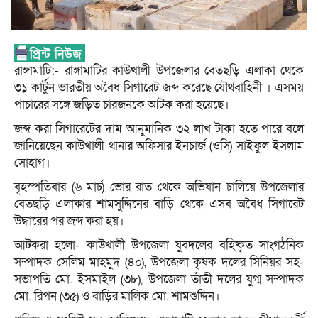
রাঙ্গামাটি:- রাঙ্গামাটির কাউখালী উপজেলার বেতছড়ি এলাকা থেকে
৩১ কার্টুন ভারতীয় অবৈধ সিগারেট জব্দ করেছে যৌথবাহিনী । এসময়
পাচারের সঙ্গে জড়িত চারজনকে আটক করা হয়েছে।
জব্দ করা সিগারেটের দাম আনুমানিক ৩২ লাখ টাকা হতে পারে বলে
জানিয়েছেন কাউখালী থানার অফিসার ইনচার্জ (ওসি) সাইফুল ইসলাম
সোহাগ।
বৃহস্পতিবার (৬ মার্চ) ভোর রাত থেকে অভিযান চালিয়ে উপজেলার
বেতছড়ি এলাকার শামসুদ্দিনের বাড়ি থেকে এসব অবৈধ সিগারেট
উদ্ধারের পর জব্দ করা হয়।
আটকরা হলো- কাউখালী উপজেলা যুবদলের বহিষ্কৃত সাংগঠনিক
সম্পাদক সেলিম মাহমুদ (৪০), উপজেলা কৃষক দলের সিনিয়র সহ-
সভাপতি মো. ইসমাইল (৩৮), উপজেলা তাঁতী দলের যুগ্ম সম্পাদক
মো. রিপন (৩৫) ও বাড়ির মালিক মো. শামশুদ্দিন।