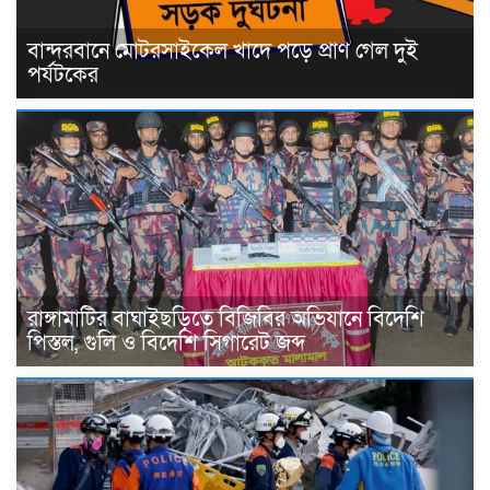
বান্দরবানে মোটরসাইকেল খাদে পড়ে প্রাণ গেল দুই
পর্যটকের
রাঙ্গামাটির বাঘাইছড়িতে বিজিবির অভিযানে বিদেশি
পিস্তল, গুলি ও বিদেশি সিগারেট জব্দ