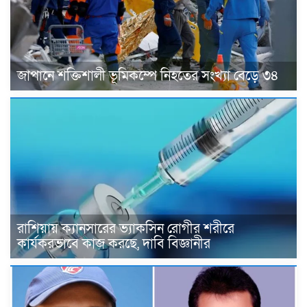
জাপানে শক্তিশালী ভূমিকম্পে নিহতের সংখ্যা বেড়ে ৩৪
রাশিয়ায় ক্যানসারের ভ্যাকসিন রোগীর শরীরে
কার্যকরভাবে কাজ করছে, দাবি বিজ্ঞানীর