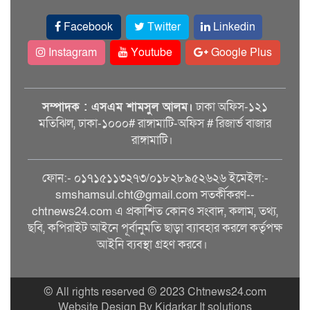
Facebook
Twitter
Linkedin
Instagram
Youtube
Google Plus
সম্পাদক : এসএম শামসুল আলম।
ঢাকা অফিস-১২১
মতিঝিল, ঢাকা-১০০০# রাঙ্গামাটি-অফিস # রিজার্ভ বাজার
রাঙ্গামাটি।
ফোন:- ০১৭১৫১১৩২৭৩/০১৮২৮৯৫২৬২৬ ইমেইল:-
smshamsul.cht@gmail.com সতর্কীকরণ--
chtnews24.com এ প্রকাশিত কোনও সংবাদ, কলাম, তথ্য,
ছবি, কপিরাইট আইনে পূর্বানুমতি ছাড়া ব্যাবহার করলে কর্তৃপক্ষ
আইনি ব্যবস্থা গ্রহণ করবে।
© All rights reserved © 2023 Chtnews24.com
Website Design By Kidarkar It solutions