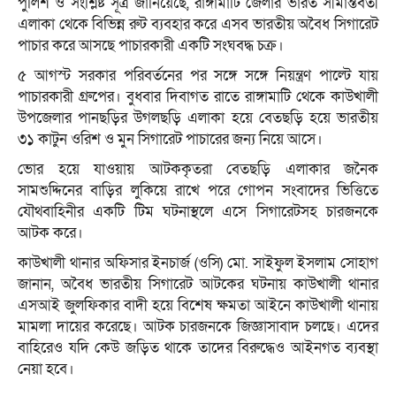
পুলিশ ও সংশ্লিষ্ট সূত্র জানিয়েছে, রাঙ্গামাটি জেলার ভারত সীমান্তবর্তী
এলাকা থেকে বিভিন্ন রুট ব্যবহার করে এসব ভারতীয় অবৈধ সিগারেট
পাচার করে আসছে পাচারকারী একটি সংঘবদ্ধ চক্র।
৫ আগস্ট সরকার পরিবর্তনের পর সঙ্গে সঙ্গে নিয়ন্ত্রণ পাল্টে যায়
পাচারকারী গ্রুপের। বুধবার দিবাগত রাতে রাঙ্গামাটি থেকে কাউখালী
উপজেলার পানছড়ির উগলছড়ি এলাকা হয়ে বেতছড়ি হয়ে ভারতীয়
৩১ কাটুন ওরিশ ও মুন সিগারেট পাচারের জন্য নিয়ে আসে।
ভোর হয়ে যাওয়ায় আটককৃতরা বেতছড়ি এলাকার জনৈক
সামশুদ্দিনের বাড়ির লুকিয়ে রাখে পরে গোপন সংবাদের ভিত্তিতে
যৌথবাহিনীর একটি টিম ঘটনাস্থলে এসে সিগারেটসহ চারজনকে
আটক করে।
কাউখালী থানার অফিসার ইনচার্জ (ওসি) মো. সাইফুল ইসলাম সোহাগ
জানান, অবৈধ ভারতীয় সিগারেট আটকের ঘটনায় কাউখালী থানার
এসআই জুলফিকার বাদী হয়ে বিশেষ ক্ষমতা আইনে কাউখালী থানায়
মামলা দায়ের করেছে। আটক চারজনকে জিজ্ঞাসাবাদ চলছে। এদের
বাহিরেও যদি কেউ জড়িত থাকে তাদের বিরুদ্ধেও আইনগত ব্যবস্থা
নেয়া হবে।