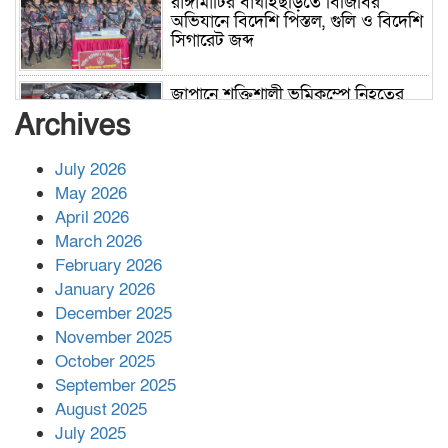
রাঙ্গামাটির বাঘাইছড়িতে বিজিবির
অভিযানে বিদেশি পিস্তল, গুলি ও বিদেশি
সিগারেট জব্দ
জাপানে শক্তিশালী ভূমিকম্পে নিহতের
সংখ্যা বেড়ে ৩৪
Archives
July 2026
রাশিয়ায় ক্যানসারের ভ্যাকসিন রোগীর
May 2026
শরীরে কার্যকরভাবে কাজ করছে, দাবি
April 2026
বিজ্ঞানীর
March 2026
February 2026
কাপ্তাই প্রেস ক্লাবের সভাপতি মাহফুজ,
January 2026
সম্পাদক রিপন মারমা নির্বাচিত
December 2025
November 2025
October 2025
মালয়েশিয়ার প্রধানমন্ত্রীকে চিঠি দেয়ার
September 2025
পর ফোন তারেক রহমানের,গ্যাস সঙ্কট
মোকাবিলায় সহায়তার আশ্বাস
August 2025
July 2025