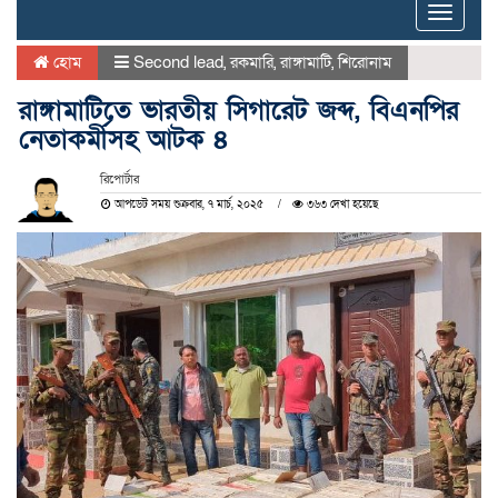
Toggle
naviga
হোম
Second lead
,
রকমারি
,
রাঙ্গামাটি
,
শিরোনাম
রাঙ্গামাটিতে ভারতীয় সিগারেট জব্দ, বিএনপির
নেতাকর্মীসহ আটক ৪
রিপোর্টার
আপডেট সময় শুক্রবার, ৭ মার্চ, ২০২৫
৩৬৩ দেখা হয়েছে