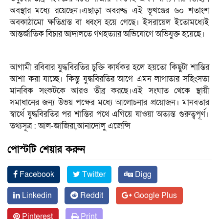
অবস্থার মধ্যে রয়েছেন।এছাড়া অবরুদ্ধ এই ভূখণ্ডের ৬০ শতাংশ
অবকাঠামো ক্ষতিগ্রস্ত বা ধ্বংস হয়ে গেছে। ইসরায়েল ইতোমধ্যেই
আন্তর্জাতিক বিচার আদালতে গণহত্যার অভিযোগে অভিযুক্ত হয়েছে।
আগামী রবিবার যুদ্ধবিরতির চুক্তি কার্যকর হলে হয়তো কিছুটা শান্তির
আশা করা যাচ্ছে। কিন্তু যুদ্ধবিরতির আগে এমন লাগাতার সহিংসতা
মানবিক সংকটকে আরও তীব্র করছে।এই সংঘাত থেকে স্থায়ী
সমাধানের জন্য উভয় পক্ষের মধ্যে আলোচনার প্রয়োজন। মানবতার
স্বার্থে যুদ্ধবিরতির পর শান্তির পথে এগিয়ে যাওয়া অত্যন্ত গুরুত্বপূর্ণ।
তথ্যসূত্র : আল-জাজিরা,আনাদোলু এজেন্সি
পোস্টটি শেয়ার করুন
Facebook
Twitter
Digg
Linkedin
Reddit
Google Plus
Pinterest
Print