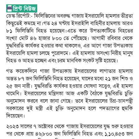
ডেস্ক রির্পোট:- ফিলিস্তিনের অবরুদ্ধ গাজায় ইসরায়েলি হামলার তীব্রতা
কিছুতেই কমছে না।গত ২৪ ঘন্টায় ইসরাইলি বাহিনীর হামলায় আরও
৮১ ফিলিস্তিনি নিহত হয়েছেন।এতে করে উপত্যকাটিতে নিহতের
সংখ্যা মোট ৪৬ হাজার ৮০০ তে পৌঁছেছে। আগামী রবিবার থেকে
যুদ্ধবিরতি কার্যকর হওয়ার কথা থাকলেও, এর আগে গাজা উপত্যকায়
ইসরায়েলি হামলা চলছে পুরোদমে। এই হামলায় অসংখ্য নিরীহ মানুষ
নিহত ও আহত হচ্ছেন এবং চরম মানবিক সংকট সৃষ্টি হয়েছে।
গত কয়েকদিনে গাজা উপত্যকায় ইসরায়েলের লাগাতার হামলায়
অন্তত ৮৭ জন ফিলিস্তিনি নিহত হয়েছেন, যাদের মধ্যে ২১ জন শিশু ও
২৫ জন নারী। যুদ্ধবিরতি কার্যকর হওয়ার ঘোষণা সত্ত্বেও, এই হামলা
থামেনি। ইসরায়েলের মন্ত্রিসভা আজ একটি বৈঠকে যুদ্ধবিরতি চুক্তি
অনুমোদন করবে বলে জানা গেছে। তবে ইসরায়েলের উগ্র-ডানপন্থী
সরকারের দুই মন্ত্রী এই চুক্তি অনুমোদন হলে পদত্যাগের হুমকি
দিয়েছেন।
২০২৩ সালের ৭ অক্টোবর থেকে গাজায় ইসরায়েলের যুদ্ধ শুরু হওয়ার
পর থেকে প্রায় ৪৬,৮০০ জন ফিলিস্তিনি নিহত এবং ১,১০,৪৫৩ জন