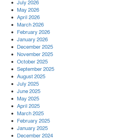
July 2026
রাশিয়ায় ক্যানসারের ভ্যাকসিন রোগীর
May 2026
শরীরে কার্যকরভাবে কাজ করছে, দাবি
April 2026
বিজ্ঞানীর
March 2026
February 2026
কাপ্তাই প্রেস ক্লাবের সভাপতি মাহফুজ,
January 2026
সম্পাদক রিপন মারমা নির্বাচিত
December 2025
November 2025
October 2025
মালয়েশিয়ার প্রধানমন্ত্রীকে চিঠি দেয়ার
September 2025
পর ফোন তারেক রহমানের,গ্যাস সঙ্কট
মোকাবিলায় সহায়তার আশ্বাস
August 2025
July 2025
June 2025
২২১ কোটি টাকা বেড়েছে রেলের আয়,
কীভাবে?
May 2025
April 2025
March 2025
এক বিলিয়ন ডলার বিনিয়োগ হবে
February 2025
আনোয়ারায়
January 2025
December 2024