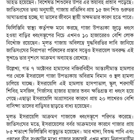
আহত হয়েছেন। বিশেষত শিশুদের উপর এর ভয়াবহ প্রভাব পড়েছে।
জাতিসংঘের তথ্য অনুযায়ী, গাজায় প্রতিদিন প্রায় ১৫ জন শিশু গুরুতর
আঘাতপ্রাপ্ত হচ্ছে, যা তাদের জীবনে স্থায়ী অক্ষমতার কারণ হতে পারে।
ফিলিস্তিনি স্বাস্থ্য কর্তৃপক্ষ মনে করছে, গাজা উপত্যকা জুড়ে ধ্বংস
হওয়া বাড়ির ধ্বংসস্তূপের নিচে এখনও ১০ হাজারেরও বেশি লোক
নিখোঁজ রয়েছেন। মূলত গাজায় অবিলম্বে যুদ্ধবিরতির দাবি জানিয়ে
জাতিসংঘের নিরাপত্তা পরিষদের প্রস্তাব সত্ত্বেও ইসরায়েল অবরুদ্ধ এই
ভূখণ্ডে তার নৃশংস আক্রমণ অব্যাহত রেখেছে।
উল্লেখ্য, গত ৭ অক্টোবর হামাসের নজিরবিহীন আন্তঃসীমান্ত হামলার
পর থেকে ইসরায়েল গাজা উপত্যকায় অবিরাম বিমান ও স্থল হামলা
চালিয়ে যাচ্ছে। ইসরায়েলি এই হামলায় হাসপাতাল, স্কুল, শরণার্থী
শিবির, মসজিদ, গির্জাসহ হাজার হাজার ভবন ক্ষতিগ্রস্ত বা ধ্বংস হয়ে
গেছে।এছাড়া ইসরায়েলি আগ্রাসনের কারণে প্রায় ২০ লাখেরও বেশি
বাসিন্দা তাদের বাড়িঘর ছাড়তে বাধ্য হয়েছেন।
মূলত ইসরায়েলি আক্রমণ গাজাকে ধ্বংসস্তূপে পরিণত করেছে।
জাতিসংঘের মতে, ইসরায়েলের বর্বর আক্রমণের কারণে গাজার প্রায়
৮৫ শতাংশ ফিলিস্তিনি বাস্তুচ্যুত হয়েছেন। আর খাদ্য, বিশুদ্ধ পানি এবং
ওষুধের তীব্র সংকটের মধ্যে গাজার সকলেই এখন খাদ্য নিরাপত্তাহীন