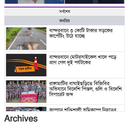
সর্বশেষ
জনপ্রিয়
বান্দরবানে ৩ কোটি টাকার সড়কের
কার্পেটিং উঠে যাচ্ছে
বান্দরবানে মোটরসাইকেল খাদে পড়ে
প্রাণ গেল দুই পর্যটকের
রাঙ্গামাটির বাঘাইছড়িতে বিজিবির
অভিযানে বিদেশি পিস্তল, গুলি ও বিদেশি
সিগারেট জব্দ
জাপানে শক্তিশালী ভূমিকম্পে নিহতের
সংখ্যা বেড়ে ৩৪
Archives