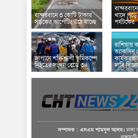
বান্দরবা
বান্দরবানে ৩ কোটি টাকার
খাদে পড়ে 
সড়কের কার্পেটিং উঠে যাচ্ছে
পর্যটকের
রাশিয়ায় ক
ভ্যাকসিন 
জাপানে শক্তিশালী ভূমিকম্পে
কার্যকরভ
নিহতের সংখ্যা বেড়ে ৩৪
দাবি বিজ্ঞ
সম্পাদক : এসএম শামসুল আলম।
ঢাকা 
রাঙ্গামাট