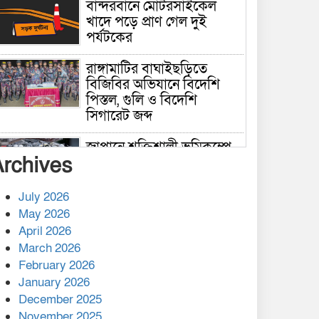
বান্দরবানে মোটরসাইকেল
খাদে পড়ে প্রাণ গেল দুই
পর্যটকের
রাঙ্গামাটির বাঘাইছড়িতে
বিজিবির অভিযানে বিদেশি
পিস্তল, গুলি ও বিদেশি
সিগারেট জব্দ
জাপানে শক্তিশালী ভূমিকম্পে
Archives
নিহতের সংখ্যা বেড়ে ৩৪
July 2026
রাশিয়ায় ক্যানসারের ভ্যাকসিন
May 2026
রোগীর শরীরে কার্যকরভাবে
April 2026
কাজ করছে, দাবি বিজ্ঞানীর
March 2026
February 2026
কাপ্তাই প্রেস ক্লাবের সভাপতি
মাহফুজ, সম্পাদক রিপন মারমা
January 2026
নির্বাচিত
December 2025
November 2025