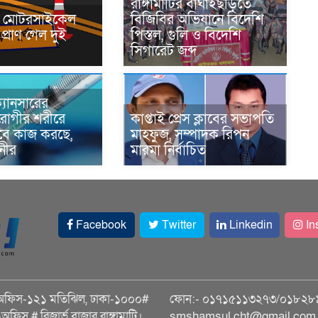
রাঙ্গামাটির বাঘাইছড়িতে
নে মোটরসাইকেল
বিজিবির অভিযানে বিদেশি
প্রাণ গেল দুই
পিস্তল, গুলি ও বিদেশি
সিগারেট জব্দ
্যানসারের
রোগীর শরীরে
কাপ্তাই প্রেস ক্লাবের সভাপতি
াবে কাজ করছে,
মাহফুজ, সম্পাদক রিপন
ানীর
মারমা নির্বাচিত
Facebook
Twitter
Linkedin
In
অফিস-১২১ মতিঝিল, ঢাকা-১০০০#
ফোন:- ০১৭১৫১১৩২৭৩/০১৮২৮
ি-অফিস # রিজার্ভ বাজার রাঙ্গামাটি।
smshamsul.cht@gmail.com স