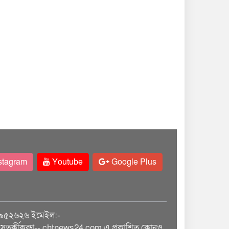
stagram
Youtube
Google Plus
৯৫২৬২৬ ইমেইল:-
তর্কীকরণ-- chtnews24.com এ প্রকাশিত কোনও