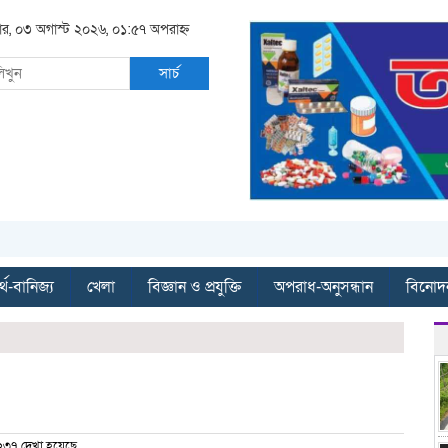
র, ০৩ অগাস্ট ২০২৬, ০১:৫৭ অপরাহ্ন
সার্চ
্থ-বানিজ্য
খেলা
বিজ্ঞান ও প্রযুক্তি
অপরাধ-অনুসন্ধান
বিনোদ
৩৭ দেখা হয়েছে