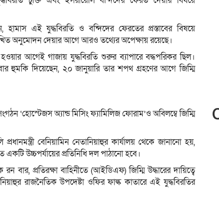
ুদ্ধবিরতি চুক্তি এবং ইসরায়েলি বন্দিদের ফেরত দেয়ার বিষয়ে
ান, হামাস এই যুদ্ধবিরতি ও বন্দিদের ফেরতের প্রস্তাবের বিষয়ে
লিখিত অনুমোদন দেয়ার আগে আরও তথ্যের অপেক্ষায় রয়েছে।
েষ হওয়ার আগেই গাজায় যুদ্ধবিরতি শুরুর ব্যাপারে বদ্ধপরিকর ছিল।
েকবার হুমকি দিয়েছেন, ২০ জানুয়ারি তার শপথ গ্রহণের আগে জিম্মি
ংগঠন ‘হোস্টেজস অ্যান্ড মিসিং ফ্যামিলিজ ফোরাম’ও অবিলম্বে জিম্মি
ধানমন্ত্রী বেনিয়ামিন নেতানিয়াহুর কার্যালয় থেকে জানানো হয়,
করতে একটি উচ্চপর্যায়ের প্রতিনিধি দল পাঠানো হবে।
ন বার, প্রতিরক্ষা বাহিনীতে (আইডিএফ) জিম্মি উদ্ধারের দায়িত্বে
য়াহুর রাজনৈতিক উপদেষ্টা ওফির ফাল্ক কাতারে এই যুদ্ধবিরতির