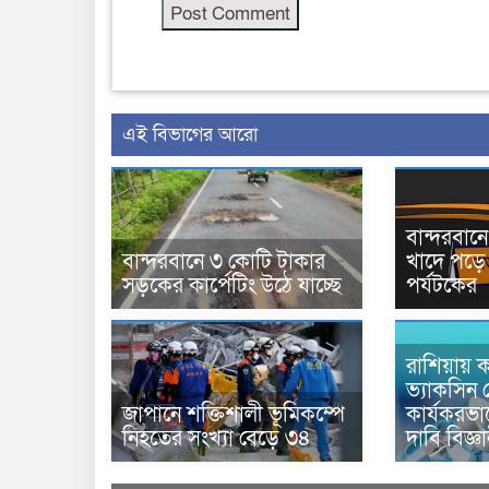
এই বিভাগের আরো
বান্দরবা
বান্দরবানে ৩ কোটি টাকার
খাদে পড়ে 
সড়কের কার্পেটিং উঠে যাচ্ছে
পর্যটকের
রাশিয়ায় ক
ভ্যাকসিন 
জাপানে শক্তিশালী ভূমিকম্পে
কার্যকরভ
নিহতের সংখ্যা বেড়ে ৩৪
দাবি বিজ্ঞ