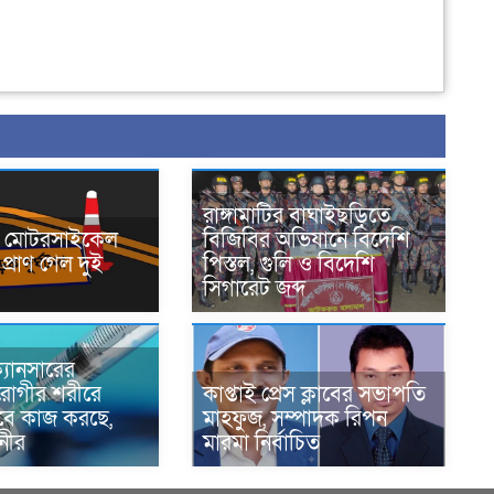
রাঙ্গামাটির বাঘাইছড়িতে
নে মোটরসাইকেল
বিজিবির অভিযানে বিদেশি
প্রাণ গেল দুই
পিস্তল, গুলি ও বিদেশি
সিগারেট জব্দ
্যানসারের
রোগীর শরীরে
কাপ্তাই প্রেস ক্লাবের সভাপতি
াবে কাজ করছে,
মাহফুজ, সম্পাদক রিপন
ানীর
মারমা নির্বাচিত