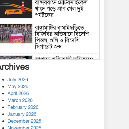
বান্দরবানে মোটরসাইকেল
খাদে পড়ে প্রাণ গেল দুই
পর্যটকের
রাঙ্গামাটির বাঘাইছড়িতে
বিজিবির অভিযানে বিদেশি
পিস্তল, গুলি ও বিদেশি
সিগারেট জব্দ
জাপানে শক্তিশালী ভূমিকম্পে
Archives
নিহতের সংখ্যা বেড়ে ৩৪
July 2026
রাশিয়ায় ক্যানসারের ভ্যাকসিন
May 2026
রোগীর শরীরে কার্যকরভাবে
April 2026
কাজ করছে, দাবি বিজ্ঞানীর
March 2026
February 2026
কাপ্তাই প্রেস ক্লাবের সভাপতি
মাহফুজ, সম্পাদক রিপন মারমা
January 2026
নির্বাচিত
December 2025
November 2025