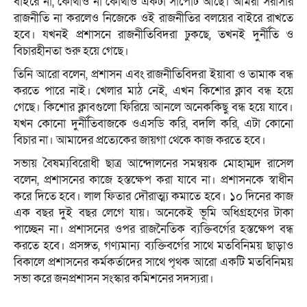
বাইরে না, কোথাও না কোথাও একটা সাপোর্ট আছে। আমরা সরাসরি
রাজনীতি না করলেও নিজেকে ওই রাজনীতির বলয়ের বাইরে রাখতে
হবে। যখনই প্রশাসনে রাজনীতিবিদরা ঢুকছে, তখনই দুর্নীতি ও
বিচারহীনতা শুরু হয়ে গেছে।
তিনি আরো বলেন, প্রশাসন এবং রাজনীতিবিদরা ইয়াবা ও তামাক বন্ধ
করতে পারে নাই। খেলার মাঠ নেই, এখন কিশোর ক্লাব বন্ধ হয়ে
গেছে। কিশোর ক্লাবগুলো ফিরিয়ে আনলে অনেককিছু বন্ধ হয়ে যাবে।
যখন কোনো দুর্নীতিবাজকে ওএসডি করি, বদলি করি, এটা কোনো
বিচার না। আমাদের প্রত্যেকের জায়গা থেকে কাজ করতে হবে।
সভায় বৈষম্যবিরোধী ছাত্র আন্দোলনের সমন্বয়ক মোহাম্মদ রাসেল
বলেন, প্রশাসনের কাজে হস্তক্ষেপ করা যাবে না। প্রশাসনকে স্বাধীন
করে দিতে হবে। লাল ফিতার দৌরাত্ম্য কমাতে হবে। ১০ দিনের কাজ
এক বছর দুই বছর লেগে যায়। অনেকেই ভূমি অধিগ্রহণের টাকা
পাচ্ছেন না। প্রশাসনের ওপর রাজনৈতিক ব্যক্তিবর্গের হস্তক্ষেপ বন্ধ
করতে হবে। প্রসঙ্গত, গণ্যমান্য ব্যক্তিবর্গের সাথে মতবিনিময় ছাড়াও
বিকালে প্রশাসনের কর্মকর্তাদের সাথে পৃথক আরো একটি মতবিনিময়
সভা করে জনপ্রশাসন সংস্কার কমিশনের সদস্যরা।