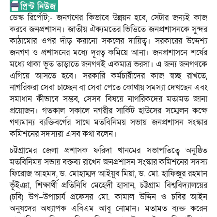
ডেস্ক রির্পোট;- জনগণের কিভাবে উন্নয়ন হবে, সেটার জন্যই কাজ
করবে জনপ্রশাসন। জাতীয় ঐক্যমতের ভিত্তিতে জনপ্রশাসনকে সুন্দর
কাঠামোর ওপর দাঁড় করানো সকলের দায়িত্ব। সরকারের উদ্দেশ্য
জনগণ ও প্রশাসনের মধ্যে দূরত্ব কমিয়ে আনা। জনপ্রশাসনে শর্ষের
মধ্যে থাকা ভূত তাড়াতে জনগণই একমাত্র ভরসা। এ জন্য জনগণকে
এগিয়ে আসতে হবে। সরকারি কর্মচারীদের কাজ স্বচ্ছ রাখতে,
নাগরিকরা সেবা চাচ্ছেন বা সেবা পেতে কোথায় সমস্যা দেখছেন এবং
সমাধান কীভাবে সম্ভব, সেসব বিষয়ে নাগরিকদের মতামত জানা
প্রয়োজন। গতকাল সকালে নগরীর সার্কিট হাউসের সম্মেলন কক্ষে
গণ্যমান্য ব্যক্তিবর্গের সাথে মতবিনিময় সভায় জনপ্রশাসন সংস্কার
কমিশনের সদস্যরা এসব কথা বলেন।
চট্টগ্রামের জেলা প্রশাসক ফরিদা খানমের সভাপতিত্বে অনুষ্ঠিত
মতবিনিময় সভায় বক্তব্য রাখেন জনপ্রশাসন সংস্কার কমিশনের সদস্য
ফিরোজ আহমদ, ড. মোহাম্মদ আইয়ুব মিয়া, ড. মো. হাফিজুর রহমান
ভূঁইঞা, শিক্ষার্থী প্রতিনিধি মেহেদী হাসান, চট্টগ্রাম বিশ্ববিদ্যালয়ের
(চবি) উপ–উপাচার্য প্রফেসর মো. কামাল উদ্দিন ও চবির আইন
অনুষদের অধ্যাপক এবিএম আবু নোমান। মতামত ব্যক্ত করেন