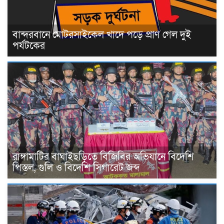
বান্দরবানে মোটরসাইকেল খাদে পড়ে প্রাণ গেল দুই
পর্যটকের
রাঙ্গামাটির বাঘাইছড়িতে বিজিবির অভিযানে বিদেশি
পিস্তল, গুলি ও বিদেশি সিগারেট জব্দ