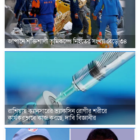
জাপানে শক্তিশালী ভূমিকম্পে নিহতের সংখ্যা বেড়ে ৩৪
রাশিয়ায় ক্যানসারের ভ্যাকসিন রোগীর শরীরে
কার্যকরভাবে কাজ করছে, দাবি বিজ্ঞানীর