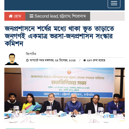
Toggle
naviga
হোম
Second lead
,
চট্রগ্রাম
,
শিরোনাম
জনপ্রশাসনে শর্ষের মধ্যে থাকা ভূত তাড়াতে
জনগণই একমাত্র ভরসা-জনপ্রশাসন সংস্কার
কমিশন
রিপোর্টার
আপডেট সময় মঙ্গলবার, ২৪ ডিসেম্বর, ২০২৪
২৯৭ দেখা হয়েছে