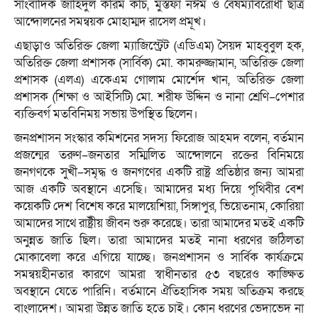
সাংবাদিক জাহিদুল করিম কচি, মুস্তফা নঈম ও বৈষম্যবিরোধী ছাত্র
আন্দোলনের সমন্বয়ক মোহাম্মদ রাসেল প্রমূখ।
এছাড়াও অতিরিক্ত জেলা ম্যাজিস্ট্রেট (এডিএম) সৈয়দ মাহবুবুল হক,
অতিরিক্ত জেলা প্রশাসক (সার্বিক) মো. কামরুজ্জামান, অতিরিক্ত জেলা
প্রশাসক (এলএ) একেএম গোলাম মোর্শেদ খান, অতিরিক্ত জেলা
প্রশাসক (শিক্ষা ও আইসিটি) মো. শরীফ উদ্দিন ও নানা শ্রেণি–পেশার
ব্যক্তিবর্গ মতবিনিময় সভায় উপস্থিত ছিলেন।
জনপ্রশাসন সংস্কার কমিশনের সদস্য ফিরোজ আহমদ বলেন, বর্তমান
প্রজন্মের তরুণ–জনতার সম্মিলিত আন্দোলনে রক্তের বিনিময়ে
জনগণকে সুখী–সমৃদ্ধ ও জনগণের একটি রাষ্ট্র প্রতিষ্ঠার জন্য আমরা
আজ একটি অবস্থানে এসেছি। আমাদের মধ্য দিয়ে পৃথিবীর বেশ
কয়েকটি দেশ বিশেষ করে মালয়েশিয়া, সিঙ্গাপুর, ভিয়েতনাম, কোরিয়া
আমাদের সাথে রাষ্ট্রীয় জীবন শুরু করেছে। তারা আমাদের মতই একটি
অনুন্নত জাতি ছিল। তারা আমাদের মতই নানা ধরণের জঠিলতা
মোকাবেলা করে এগিয়ে যাচ্ছে। জনপ্রশাসন ও সার্বিক কার্যক্রমে
সমন্বয়হীনতার কারণে আমরা স্বাধীনতার ৫৩ বছরেও কাঙ্ক্ষিত
অবস্থানে যেতে পারিনি। বর্তমানে ঐতিহাসিক সময় অতিক্রম করছে
বাংলাদেশ। আমরা উন্নত জাতি হতে চাই। কোন ধরণের ভেদাভেদ না