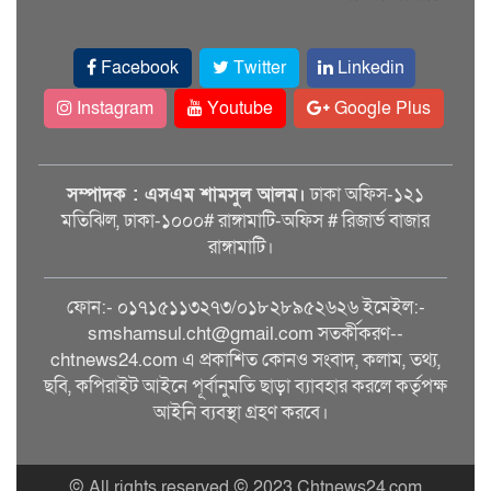
Facebook
Twitter
Linkedin
Instagram
Youtube
Google Plus
সম্পাদক : এসএম শামসুল আলম।
ঢাকা অফিস-১২১
মতিঝিল, ঢাকা-১০০০# রাঙ্গামাটি-অফিস # রিজার্ভ বাজার
রাঙ্গামাটি।
ফোন:- ০১৭১৫১১৩২৭৩/০১৮২৮৯৫২৬২৬ ইমেইল:-
smshamsul.cht@gmail.com সতর্কীকরণ--
chtnews24.com এ প্রকাশিত কোনও সংবাদ, কলাম, তথ্য,
ছবি, কপিরাইট আইনে পূর্বানুমতি ছাড়া ব্যাবহার করলে কর্তৃপক্ষ
আইনি ব্যবস্থা গ্রহণ করবে।
© All rights reserved © 2023 Chtnews24.com