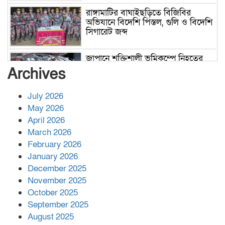
রাঙ্গামাটির বাঘাইছড়িতে বিজিবির
অভিযানে বিদেশি পিস্তল, গুলি ও বিদেশি
সিগারেট জব্দ
জাপানে শক্তিশালী ভূমিকম্পে নিহতের
সংখ্যা বেড়ে ৩৪
Archives
July 2026
রাশিয়ায় ক্যানসারের ভ্যাকসিন রোগীর
May 2026
শরীরে কার্যকরভাবে কাজ করছে, দাবি
April 2026
বিজ্ঞানীর
March 2026
February 2026
কাপ্তাই প্রেস ক্লাবের সভাপতি মাহফুজ,
January 2026
সম্পাদক রিপন মারমা নির্বাচিত
December 2025
November 2025
October 2025
মালয়েশিয়ার প্রধানমন্ত্রীকে চিঠি দেয়ার
September 2025
পর ফোন তারেক রহমানের,গ্যাস সঙ্কট
মোকাবিলায় সহায়তার আশ্বাস
August 2025