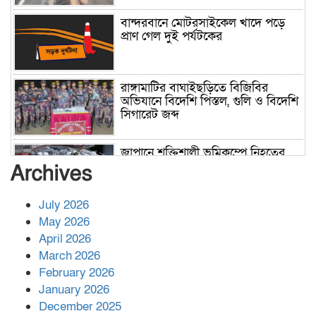
বান্দরবানে মোটরসাইকেল খাদে পড়ে
প্রাণ গেল দুই পর্যটকের
রাঙ্গামাটির বাঘাইছড়িতে বিজিবির
অভিযানে বিদেশি পিস্তল, গুলি ও বিদেশি
সিগারেট জব্দ
জাপানে শক্তিশালী ভূমিকম্পে নিহতের
সংখ্যা বেড়ে ৩৪
Archives
July 2026
রাশিয়ায় ক্যানসারের ভ্যাকসিন রোগীর
May 2026
শরীরে কার্যকরভাবে কাজ করছে, দাবি
April 2026
বিজ্ঞানীর
March 2026
February 2026
কাপ্তাই প্রেস ক্লাবের সভাপতি মাহফুজ,
January 2026
সম্পাদক রিপন মারমা নির্বাচিত
December 2025