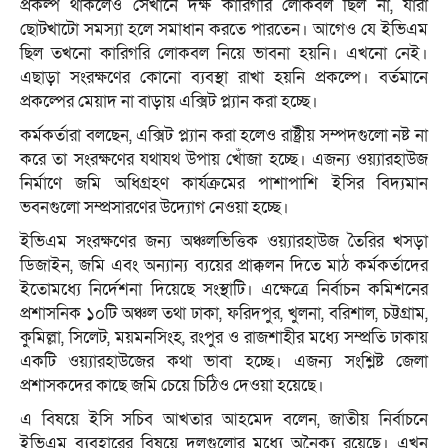
প্রকল্প থাকলেও সেখানে দক্ষ কারিগরি লোকবল ছিল না, যারা
ছোটখাটো সমস্যা হলে সমাধান করতে পারতেন। আগেও যে ইভিএম
ছিল তখনো কারিগরি লোকবল নিয়ে ভাবনা হয়নি। এখনো নেই।
এছাড়া সংরক্ষণের কোনো ব্যবস্থা রাখা হয়নি প্রকল্পে। বর্তমানে
প্রকল্পের মেয়াদ না বাড়ায় এক্সিট প্ল্যান করা হচ্ছে।
কর্মকর্তারা বলছেন, এক্সিট প্ল্যান করা হলেও রাষ্ট্রীয় সম্পদগুলো নষ্ট না
করে তা সংরক্ষণের যথাযথ উপায় খোঁজা হচ্ছে। এজন্য ওয়্যারহাউজ
নির্মাণে জমি অধিগ্রহণ কার্যক্রমের পাশাপাশি ইসির বিদ্যমান
ভবনগুলো সম্প্রসারণের উদ্যোগ নেওয়া হচ্ছে।
ইভিএম সংরক্ষণের জন্য অঞ্চলভিত্তিক ওয়্যারহাউজ তৈরির খসড়া
ডিজাইন, জমি এবং অন্যান্য ব্যয়ের প্রাক্কলন দিতে মাঠ কর্মকর্তাদের
ইতোমধ্যে নির্দেশনা দিয়েছে সংস্থাটি। এক্ষেত্রে নির্বাচন কমিশনের
প্রশাসনিক ১০টি অঞ্চল তথা ঢাকা, ফরিদপুর, খুলনা, বরিশাল, চট্টগ্রাম,
কুমিল্লা, সিলেট, ময়মনসিংহ, রংপুর ও রাজশাহীর মধ্যে সম্প্রতি ঢাকায়
একটি ওয়্যারহাউজের কথা ভাবা হচ্ছে। এজন্য সংশ্লিষ্ট জেলা
প্রশাসকদের কাছে জমি চেয়ে চিঠিও দেওয়া হয়েছে।
এ বিষয়ে ইসি সচিব আখতার আহমেদ বলেন, জাতীয় নির্বাচনে
ইভিএম ব্যবহারের বিষয়ে দলগুলোর মধ্যে অনৈক্য রয়েছে। এখন