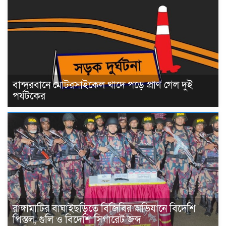
বান্দরবানে মোটরসাইকেল খাদে পড়ে প্রাণ গেল দুই
পর্যটকের
রাঙ্গামাটির বাঘাইছড়িতে বিজিবির অভিযানে বিদেশি
পিস্তল, গুলি ও বিদেশি সিগারেট জব্দ