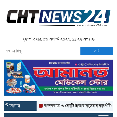
বৃহস্পতিবার, ০৬ অগাস্ট ২০২৬, ১১:২২ অপরাহ্ন
সার্চ
শিরোনাম
বান্দরবানে ৩ কোটি টাকার সড়কের কার্পেটিং উঠে যাচ্ছ