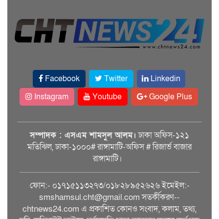
Facebook
Twitter
Linkedin
Instagram
Youtube
Google Plus
সম্পাদক : এসএম শামসুল আলম।
ঢাকা অফিস-১২১
মতিঝিল, ঢাকা-১০০০# রাঙ্গামাটি-অফিস # রিজার্ভ বাজার
রাঙ্গামাটি।
ফোন:- ০১৭১৫১১৩২৭৩/০১৮২৮৯৫২৬২৬ ইমেইল:-
smshamsul.cht@gmail.com সতর্কীকরণ--
chtnews24.com এ প্রকাশিত কোনও সংবাদ, কলাম, তথ্য,