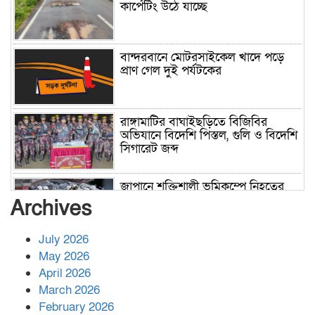
কার্পেটিং উঠে যাচ্ছে
বান্দরবানে মোটরসাইকেল খাদে পড়ে
প্রাণ গেল দুই পর্যটকের
রাঙ্গামাটির বাঘাইছড়িতে বিজিবির
অভিযানে বিদেশি পিস্তল, গুলি ও বিদেশি
সিগারেট জব্দ
জাপানে শক্তিশালী ভূমিকম্পে নিহতের
সংখ্যা বেড়ে ৩৪
Archives
July 2026
রাশিয়ায় ক্যানসারের ভ্যাকসিন রোগীর
May 2026
শরীরে কার্যকরভাবে কাজ করছে, দাবি
April 2026
বিজ্ঞানীর
March 2026
February 2026