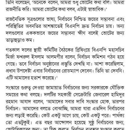
তিনি বলেছেন, ‘অনেকে বলেন, আমরা শুধু ভোটের কথা বলি। আমরা
রাজনীতি করি। আমরা ভোটের কথা বলব, এটাই স্বাভাবিক।’
রাজনৈতিক সূত্রগুলোর ভাষ্য, নির্বাচনে নিশ্চিত জয়ের সম্ভাবনা এবং
পরিস্থিতির অবনতির আশঙ্কাতেই বিএনপি দ্রুত নির্বাচন চায়। অন্য
দলগুলোর এককভাবে জয়ের সম্ভাবনা ক্ষীণ বলেই ভোটের জন্য
তাড়াহুড়াও কম।
গতকাল দলের স্থায়ী কমিটির বৈঠকের ব্রিফিংয়ে বিএনপি মহাসচিব
মির্জা ফখরুল ইসলাম আলমগীর বলেন, নির্বাচন কমিশন গঠন হয়ে
গেছে। তবে নির্বাচন অনুষ্ঠানের প্রস্তুতি দেখছি না। আশা করেছিলাম,
প্রধান উপদেষ্টা এবার নির্বাচনের রোডম্যাপ দেবেন। তিনি তা দেননি।
এটি আমাদের হতাশ করেছে।’
সংস্কারে গুরুত্ব দেওয়া জামায়াত নির্বাচনের জন্য সরকারকে যৌক্তিক
সময়ের কথা বলছে। দলটির সহকারী সেক্রেটারি জেনারেল হামিদুর
রহমান আযাদ বলেন, ‘আমাদের সবার দাবি সংস্কার হোক, তারপর
নির্বাচন। আমাদের বলতে বোঝাচ্ছি, আমরা যারা এতদিন নির্বাচনের
জন্য লড়াই করেছি। কেউ একটু আগে চায়, কেউ একটু পরে। পার্থক্য
তো এতটুকুই। এত বছর আন্দোলন হয়েছে সুষ্ঠু নির্বাচনের জন্য,
ভোটাধিকারের জন্য। তা ঠিক করতে, নির্বাচন ব্যবস্থার সংস্কার করতে