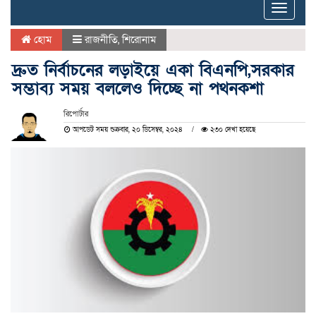
Toggle
naviga
হোম
রাজনীতি
,
শিরোনাম
দ্রুত নির্বাচনের লড়াইয়ে একা বিএনপি,সরকার
সম্ভাব্য সময় বললেও দিচ্ছে না পথনকশা
রিপোর্টার
আপডেট সময় শুক্রবার, ২০ ডিসেম্বর, ২০২৪
২৩০ দেখা হয়েছে