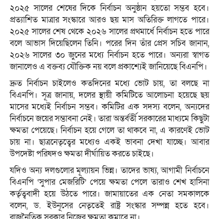
২০২৫ সালের শেষের দিকে নির্বাচন অনুষ্ঠান হয়তো সম্ভব হবে।
প্রত্যাশিত মাত্রার সংস্কারে আরও ছয় মাস অতিরিক্ত লাগতে পারে।
২০২৫ সালের শেষ থেকে ২০২৬ সালের প্রথমার্ধে নির্বাচন হতে পারে
বলে আভাস দিয়েছিলেন তিনি। পরের দিন তাঁর প্রেস সচিব জানান,
২০২৬ সালের ৩০ জুনের মধ্যে নির্বাচন হতে পারে। অন্যরা স্বাগত
জানালেও এ বক্তব্য যৌক্তিক নয় বলে প্রকাশ্যেই জানিয়েছে বিএনপি।
দ্রুত নির্বাচন চাইলেও কতদিনের মধ্যে ভোট চায়, তা বলছে না
বিএনপি। সূত্র জানায়, দলের স্থায়ী কমিটিতে আলোচনা হয়েছে ছয়
মাসের মধ্যেই নির্বাচন সম্ভব। কমিটির এক সদস্য বলেন, অন্যদের
নির্বাচনে জয়ের সম্ভাবনা নেই। তারা অন্তর্বর্তী সরকারের মাধ্যমে কিছুটা
ক্ষমতা পেয়েছে। নির্বাচন হয়ে গেলে তা থাকবে না, এ কারণেই ভোট
চায় না। ছাত্রনেতৃত্বের মধ্যেও একই ভাবনা দেখা যাচ্ছে। আবার
উপদেষ্টা পরিষদও ক্ষমতা দীর্ঘায়িত করতে চাইছে।
যদিও অন্য দলগুলোর মূল্যায়ন ভিন্ন। তাদের ভাষ্য, আগামী নির্বাচনে
বিএনপি ‘সুপার মেজরিটি’ পেয়ে ক্ষমতা পেলে তারাও শেখ হাসিনা
কর্তৃত্ববাদী হয়ে উঠতে পারে। জামায়াতের এক নেতা সমকালকে
বলেন, ড. ইউনূসের নেতৃতেই রাষ্ট্র সংস্কার সম্পন্ন হতে হবে।
রাজনৈতিক সরকার নিজের ক্ষমতা কমাবে না।