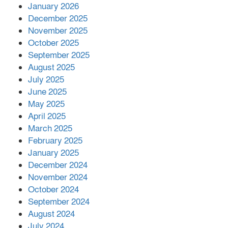
কাপ্তাই প্রেস ক্লাবের সভাপতি মাহফুজ,
January 2026
সম্পাদক রিপন মারমা নির্বাচিত
December 2025
November 2025
October 2025
মালয়েশিয়ার প্রধানমন্ত্রীকে চিঠি দেয়ার
September 2025
পর ফোন তারেক রহমানের,গ্যাস সঙ্কট
মোকাবিলায় সহায়তার আশ্বাস
August 2025
July 2025
June 2025
২২১ কোটি টাকা বেড়েছে রেলের আয়,
কীভাবে?
May 2025
April 2025
March 2025
এক বিলিয়ন ডলার বিনিয়োগ হবে
February 2025
আনোয়ারায়
January 2025
December 2024
November 2024
বান্দরবানে বন্যায় ক্ষতিগ্রস্তদের মাঝে
October 2024
সহায়তা দিলেন সাচিং প্রু জেরী
September 2024
August 2024
July 2024