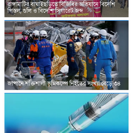
রাঙ্গামাটির বাঘাইছড়িতে বিজিবির অভিযানে বিদেশি
পিস্তল, গুলি ও বিদেশি সিগারেট জব্দ
জাপানে শক্তিশালী ভূমিকম্পে নিহতের সংখ্যা বেড়ে ৩৪