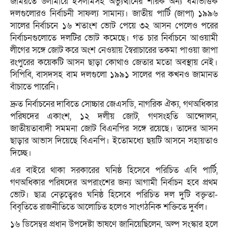
জমিয়তে উলামায়ে ইসলামসহ অভ্যুত্থানের শরিক অন্য ধর্মভিত্তিক
দলগুলোরও নির্বাচনী সাফল্য সামান্য। জাতীয় পার্টি (জাপা) ১৯৯৬
সালের নির্বাচনে ১৬ শতাংশ ভোট পেয়ে ৩২ আসন পেলেও পরের
নির্বাচনগুলোতে দলটির ভোট কমেছে। গত চার নির্বাচনে আওয়ামী
লীগের সঙ্গে জোট করে অংশ নেওয়ায় স্বৈরাচারের তকমা পাওয়া জাপা
রংপুরের কয়েকটি আসন ছাড়া কোথাও জেতার মতো অবস্থায় নেই।
সিপিবি, বাসদসহ বাম দলগুলো ১৯৯১ সালের পর কখনও জামানত
বাঁচাতে পারেনি।
দ্রুত নির্বাচনের দাবিতে সোচ্চার জেএসডি, নাগরিক ঐক্য, গণঅধিকার
পরিষদের একাংশ, ১২ দলীয় জোট, গণসংহতি আন্দোলন,
জাতীয়তাবাদী সমমনা জোট বিএনপির সঙ্গে রয়েছে। তাদের আসন
ছাড়ার আভাস দিয়েছে বিএনপি। ইতোমধ্যে ছয়টি আসনে সহায়তাও
দিচ্ছে।
এর বাইরে থাকা সরকারের ঘনিষ্ঠ হিসেবে পরিচিত এবি পার্টি,
গণঅধিকার পরিষদের অপরাংশের জন্য আগামী নির্বাচন হবে প্রথম
ভোট। ছাত্র নেতৃত্বেরও ঘনিষ্ঠ হিসেবে পরিচিত দল দুটি বক্তৃতা-
বিবৃতিতে রাজনীতিতে আলোচিত হলেও সাংগঠনিক শক্তিতে দুর্বল।
১৬ ডিসেম্বর প্রধান উপদেষ্টা ভাষণে জানিয়েছিলেন, অল্প সংস্কার হলে