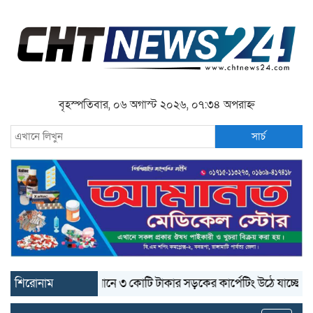
বৃহস্পতিবার, ০৬ অগাস্ট ২০২৬, ০৭:৩৪ অপরাহ্ন
সার্চ
শিরোনাম
বান্দরবানে ৩ কোটি টাকার সড়কের কার্পেটিং উঠে যাচ্ছে
বান্দ