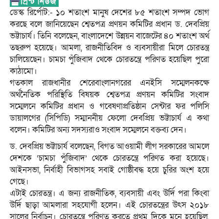
ডেস্ক রির্পোট:- ১০ শতাংশ মানুষ দেশের ৮৫ শতাংশ সম্পদ ভোগ
করছে বলে জানিয়েছেন শ্বেতপত্র প্রণয়ন কমিটির প্রধান ড. দেবপ্রিয়
ভট্টাচার্য। তিনি বলেছেন, বাংলাদেশে উন্নয়ন বাজেটের ৪০ শতাংশ অর্থ
তছরুপ হয়েছে। আমলা, রাজনীতিবিদ ও ব্যবসায়ীরা মিলে চোরতন্ত্র
চালিয়েছেন। চামচা পুঁজিবাদ থেকে চোরতন্ত্রে পরিণত হয়েছিল পুরো
কাঠামো।
গতকাল রাজধানীর শেরেবাংলানগরের এনইসি সম্মেলনকক্ষে
অর্থনৈতিক পরিস্থিতি বিষয়ক শ্বেতপত্র প্রণয়ন কমিটির সংবাদ
সম্মেলনে কমিটির প্রধান ও গবেষণাপ্রতিষ্ঠান সেন্টার ফর পলিসি
ডায়ালগের (সিপিডি) সম্মাননীয় ফেলো দেবপ্রিয় ভট্টাচার্য এ কথা
বলেন। কমিটির অন্য সদস্যরাও সংবাদ সম্মেলনে বক্তব্য দেন।
ড. দেবপ্রিয় ভট্টাচার্য বলেছেন, বিগত আওয়ামী লীগ সরকারের আমলে
দেশকে ‘চামচা পুঁজিবাদ’ থেকে চোরতন্ত্রে পরিণত করা হয়েছে।
আইনসভা, নির্বাহী বিভাগসহ সবাই গোষ্ঠীবদ্ধ হয়ে চুরির অংশ হয়ে
গেছে।
এটাই চোরতন্ত্র। এ জন্য রাজনীতিক, ব্যবসায়ী এবং উর্দি পরা কিংবা
উর্দি ছাড়া আমলারা সহযোগী হলেন। এই চোরতন্ত্রের উৎস ২০১৮
সালের নির্বাচন। চোরতন্ত্রে পরিণত করতে প্রথম দিকে মনে হয়েছিল,