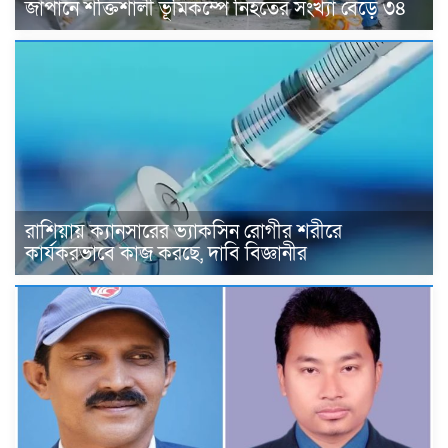
জাপানে শক্তিশালী ভূমিকম্পে নিহতের সংখ্যা বেড়ে ৩৪
রাশিয়ায় ক্যানসারের ভ্যাকসিন রোগীর শরীরে
কার্যকরভাবে কাজ করছে, দাবি বিজ্ঞানীর