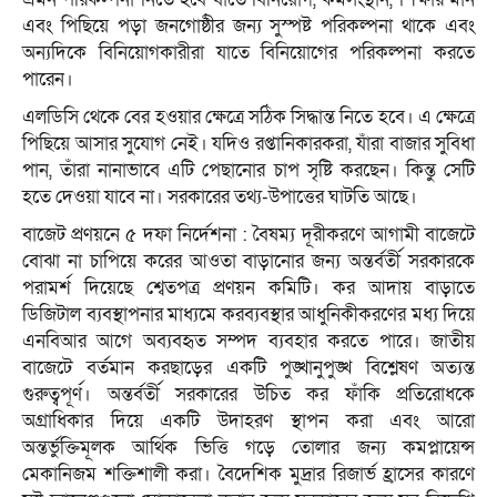
এবং পিছিয়ে পড়া জনগোষ্ঠীর জন্য সুস্পষ্ট পরিকল্পনা থাকে এবং
অন্যদিকে বিনিয়োগকারীরা যাতে বিনিয়োগের পরিকল্পনা করতে
পারেন।
এলডিসি থেকে বের হওয়ার ক্ষেত্রে সঠিক সিদ্ধান্ত নিতে হবে। এ ক্ষেত্রে
পিছিয়ে আসার সুযোগ নেই। যদিও রপ্তানিকারকরা, যাঁরা বাজার সুবিধা
পান, তাঁরা নানাভাবে এটি পেছানোর চাপ সৃষ্টি করছেন। কিন্তু সেটি
হতে দেওয়া যাবে না। সরকারের তথ্য-উপাত্তের ঘাটতি আছে।
বাজেট প্রণয়নে ৫ দফা নির্দেশনা : বৈষম্য দূরীকরণে আগামী বাজেটে
বোঝা না চাপিয়ে করের আওতা বাড়ানোর জন্য অন্তর্বর্তী সরকারকে
পরামর্শ দিয়েছে শ্বেতপত্র প্রণয়ন কমিটি। কর আদায় বাড়াতে
ডিজিটাল ব্যবস্থাপনার মাধ্যমে করব্যবস্থার আধুনিকীকরণের মধ্য দিয়ে
এনবিআর আগে অব্যবহৃত সম্পদ ব্যবহার করতে পারে। জাতীয়
বাজেটে বর্তমান করছাড়ের একটি পুঙ্খানুপুঙ্খ বিশ্লেষণ অত্যন্ত
গুরুত্বপূর্ণ। অন্তর্বর্তী সরকারের উচিত কর ফাঁকি প্রতিরোধকে
অগ্রাধিকার দিয়ে একটি উদাহরণ স্থাপন করা এবং আরো
অন্তর্ভুক্তিমূলক আর্থিক ভিত্তি গড়ে তোলার জন্য কমপ্লায়েন্স
মেকানিজম শক্তিশালী করা। বৈদেশিক মুদ্রার রিজার্ভ হ্রাসের কারণে