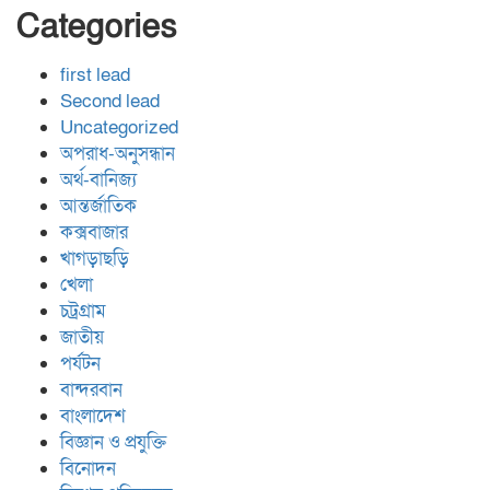
Categories
first lead
Second lead
Uncategorized
অপরাধ-অনুসন্ধান
অর্থ-বানিজ্য
আন্তর্জাতিক
কক্সবাজার
খাগড়াছড়ি
খেলা
চট্রগ্রাম
জাতীয়
পর্যটন
বান্দরবান
বাংলাদেশ
বিজ্ঞান ও প্রযুক্তি
বিনোদন