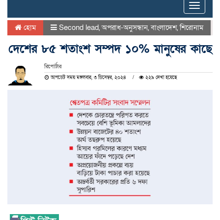
Toggle
naviga
হোম
Second lead
,
অপরাধ-অনুসন্ধান
,
বাংলাদেশ
,
শিরোনাম
দেশের ৮৫ শতাংশ সম্পদ ১০% মানুষের কাছে
রিপোর্টার
আপডেট সময় মঙ্গলবার, ৩ ডিসেম্বর, ২০২৪
২২৯ দেখা হয়েছে