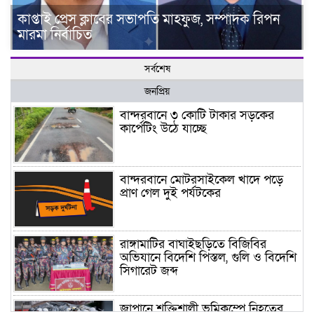
কাপ্তাই প্রেস ক্লাবের সভাপতি মাহফুজ, সম্পাদক রিপন
মারমা নির্বাচিত
সর্বশেষ
জনপ্রিয়
বান্দরবানে ৩ কোটি টাকার সড়কের
কার্পেটিং উঠে যাচ্ছে
বান্দরবানে মোটরসাইকেল খাদে পড়ে
প্রাণ গেল দুই পর্যটকের
রাঙ্গামাটির বাঘাইছড়িতে বিজিবির
অভিযানে বিদেশি পিস্তল, গুলি ও বিদেশি
সিগারেট জব্দ
জাপানে শক্তিশালী ভূমিকম্পে নিহতের