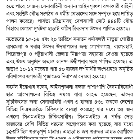
হতে পারে, সেজন্য সেনাবাহিনী অন্যান্য আইনশৃঙ্খলা রক্ষাকারী বাহিনী
এবং সংশ্লিষ্ট বৌদ্ধ সংগঠন ও ধর্মীয় নেতাদের সঙ্গে সম্পৃক্ত হয়ে দায়িত্ব
পালন করেছে। পার্বত্য চট্টগ্রামসহ দেশব্যাপী মোট ৪৪৪টি বৌদ্ধ
বিহারে কোনো দুর্ঘটনা ছাড়াই কঠিন চীবরদান উৎসব পালিত হয়েছে।
নভেম্বরের ১৫-১৬ এবং ২০ তারিখে সনাতন ধর্মাবলম্বী মাতুয়া গোষ্ঠীর
রাসমেলা ও নবান্ন উৎসব উদযাপনের জন্য গোপালগঞ্জ, বাগেরহাট,
পিরোজপুর ও পটুয়াখালী জেলায় নিরাপত্তা সহায়তা দেওয়া হয়েছে
এবং উভয় অনুষ্ঠান অত্যন্ত আনন্দ-উদ্দীপনার সঙ্গে পালিত হয়েছে। এ
ছাড়াও ১০-১২ নভেম্বর প্রায় ৫০ হাজার দর্শনার্থীর অংশগ্রহণে অনুষ্ঠিত
বরিশালের জগদ্ধাত্রী পূজাতেও নিরাপত্তা দেওয়া হয়েছে।
কর্নেল ইন্তেখাব বলেন, আইনশৃঙ্খলা রক্ষার পাশাপাশি বৈষম্যবিরোধী
ছাত্র আন্দোলনের বিভিন্ন সময়ে যারা আহত হয়েছেন, তাদের
সুচিকিৎসার জন্য সেনাবাহিনী এখন ৩ হাজার ৪৩০ জনকে দেশের
বিভিন্ন সিএমএইচে চিকিৎসার ব্যবস্থা করেছে; যার মধ্যে ৩৫ জন
এখনো সিএমএইচে চিকিৎসাধীন। সিএমএইচে এ পর্যন্ত দেড়
হাজারের বেশি বিভিন্ন ধরনের অস্ত্রোপচার করা হয়েছে, যার মধ্যে
১৫৩টি ছিল গুরুত্বপূর্ণ মাত্রার। এছাড়া ৪ জন গুরুতর আহত রোগীকে