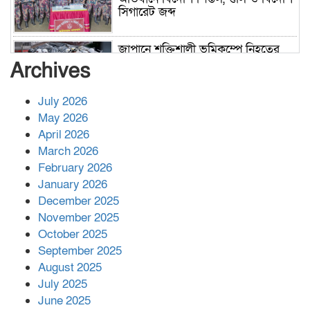
সিগারেট জব্দ
জাপানে শক্তিশালী ভূমিকম্পে নিহতের
সংখ্যা বেড়ে ৩৪
Archives
July 2026
রাশিয়ায় ক্যানসারের ভ্যাকসিন রোগীর
May 2026
শরীরে কার্যকরভাবে কাজ করছে, দাবি
April 2026
বিজ্ঞানীর
March 2026
February 2026
কাপ্তাই প্রেস ক্লাবের সভাপতি মাহফুজ,
January 2026
সম্পাদক রিপন মারমা নির্বাচিত
December 2025
November 2025
October 2025
মালয়েশিয়ার প্রধানমন্ত্রীকে চিঠি দেয়ার
September 2025
পর ফোন তারেক রহমানের,গ্যাস সঙ্কট
মোকাবিলায় সহায়তার আশ্বাস
August 2025
July 2025
June 2025
২২১ কোটি টাকা বেড়েছে রেলের আয়,