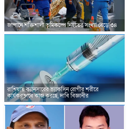
জাপানে শক্তিশালী ভূমিকম্পে নিহতের সংখ্যা বেড়ে ৩৪
রাশিয়ায় ক্যানসারের ভ্যাকসিন রোগীর শরীরে
কার্যকরভাবে কাজ করছে, দাবি বিজ্ঞানীর