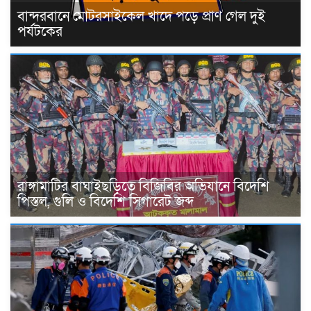
বান্দরবানে মোটরসাইকেল খাদে পড়ে প্রাণ গেল দুই
পর্যটকের
রাঙ্গামাটির বাঘাইছড়িতে বিজিবির অভিযানে বিদেশি
পিস্তল, গুলি ও বিদেশি সিগারেট জব্দ