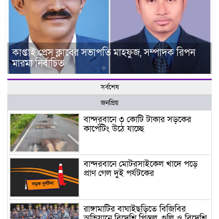
কাপ্তাই প্রেস ক্লাবের সভাপতি মাহফুজ, সম্পাদক রিপন
মারমা নির্বাচিত
সর্বশেষ
জনপ্রিয়
বান্দরবানে ৩ কোটি টাকার সড়কের
কার্পেটিং উঠে যাচ্ছে
বান্দরবানে মোটরসাইকেল খাদে পড়ে
প্রাণ গেল দুই পর্যটকের
রাঙ্গামাটির বাঘাইছড়িতে বিজিবির
অভিযানে বিদেশি পিস্তল, গুলি ও বিদেশি