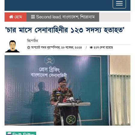
Toggle
naviga
হোম
Second lead
,
বাংলাদেশ
,
শিরোনাম
‘চার মাসে সেনাবাহিনীর ১২৩ সদস্য হতাহত’
রিপোর্টার
আপডেট সময় বৃহস্পতিবার, ২৮ নভেম্বর, ২০২৪
২৬৭ দেখা হয়েছে