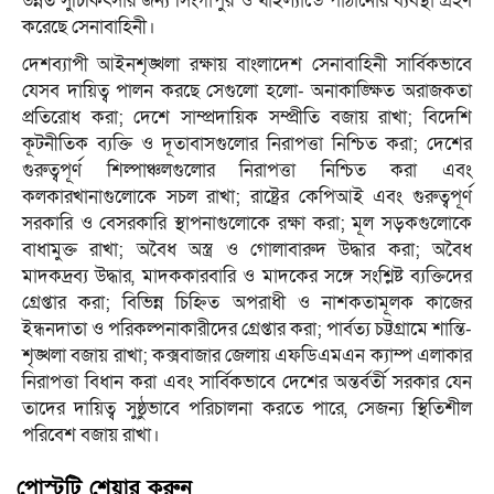
উন্নত সুচিকিৎসার জন্য সিংগাপুর ও থাইল্যান্ডে পাঠানোর ব্যবস্থা গ্রহণ
করেছে সেনাবাহিনী।
দেশব্যাপী আইনশৃঙ্খলা রক্ষায় বাংলাদেশ সেনাবাহিনী সার্বিকভাবে
যেসব দায়িত্ব পালন করছে সেগুলো হলো- অনাকাঙ্ক্ষিত অরাজকতা
প্রতিরোধ করা; দেশে সাম্প্রদায়িক সম্প্রীতি বজায় রাখা; বিদেশি
কূটনীতিক ব্যক্তি ও দূতাবাসগুলোর নিরাপত্তা নিশ্চিত করা; দেশের
গুরুত্বপূর্ণ শিল্পাঞ্চলগুলোর নিরাপত্তা নিশ্চিত করা এবং
কলকারখানাগুলোকে সচল রাখা; রাষ্ট্রের কেপিআই এবং গুরুত্বপূর্ণ
সরকারি ও বেসরকারি স্থাপনাগুলোকে রক্ষা করা; মূল সড়কগুলোকে
বাধামুক্ত রাখা; অবৈধ অস্ত্র ও গোলাবারুদ উদ্ধার করা; অবৈধ
মাদকদ্রব্য উদ্ধার, মাদককারবারি ও মাদকের সঙ্গে সংশ্লিষ্ট ব্যক্তিদের
গ্রেপ্তার করা; বিভিন্ন চিহ্নিত অপরাধী ও নাশকতামূলক কাজের
ইন্ধনদাতা ও পরিকল্পনাকারীদের গ্রেপ্তার করা; পার্বত্য চট্টগ্রামে শান্তি-
শৃঙ্খলা বজায় রাখা; কক্সবাজার জেলায় এফডিএমএন ক্যাম্প এলাকার
নিরাপত্তা বিধান করা এবং সার্বিকভাবে দেশের অন্তর্বর্তী সরকার যেন
তাদের দায়িত্ব সুষ্ঠুভাবে পরিচালনা করতে পারে, সেজন্য স্থিতিশীল
পরিবেশ বজায় রাখা।
পোস্টটি শেয়ার করুন