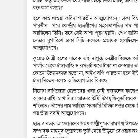
গেছি কিন্তু এই দেশে যেই বীজ ছেড়ে দিয়ে গেছি, তারা
রক্ত কথা বলছে!’
হলে ফাও খাওয়া ফরিদা পারভীন আত্মগোপনে : ঢাকা বিশ্বব
পারভীন। পরে কেন্দ্রীয় ছাত্রলীগের সহসভাপতির পদ পা
করছিলেন তিনি। তবে সেই আশা পূরণ হয়নি। শেখ হাসিন
নেতার সুপারিশে ঢাকা সিটি কলেজে প্রভাষক হয়েছিলে
আত্মগোপনে।
কুয়েত মৈত্রী হলের সাবেক এই দাপুটে নেত্রীর বিরুদ্ধে
পার্লার থেকে চাঁদাবাজি ও রূপচর্চা করে টাকা না দেওয়ার অ
কোনো উন্নয়নকাজ হতো না, আইএসপি পারত না হলে ইন্ট
চাঁদা নিতেন বলেও অভিযোগ তাঁর বিরুদ্ধে।
নিয়োগ বাণিজ্যের হোতাদের খবর নেই স্বজনদের কাছেও!:
আক্তার রাখি ও খাদিজা আক্তার উর্মি, উপমুক্তিযুদ্ধব
শক্তিতে। তাঁদের নাম ভাঙিয়ে সরকারি বিভিন্ন দপ্তর থেক
পর তাঁরা সবাই আত্মগোপনে।
ছাত্র-জনতার আন্দোলনের সময় লক্ষ্মীপুরের রামগঞ্জ উপজেল
সম্পাদক মাহমুদ জুয়েলকে তুরি মেরে উড়িয়ে দেওয়ার ক