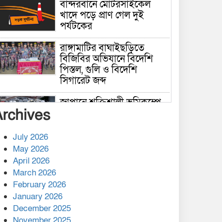
বান্দরবানে মোটরসাইকেল
খাদে পড়ে প্রাণ গেল দুই
পর্যটকের
রাঙ্গামাটির বাঘাইছড়িতে
বিজিবির অভিযানে বিদেশি
পিস্তল, গুলি ও বিদেশি
সিগারেট জব্দ
জাপানে শক্তিশালী ভূমিকম্পে
Archives
নিহতের সংখ্যা বেড়ে ৩৪
July 2026
রাশিয়ায় ক্যানসারের ভ্যাকসিন
May 2026
রোগীর শরীরে কার্যকরভাবে
April 2026
কাজ করছে, দাবি বিজ্ঞানীর
March 2026
February 2026
কাপ্তাই প্রেস ক্লাবের সভাপতি
মাহফুজ, সম্পাদক রিপন মারমা
January 2026
নির্বাচিত
December 2025
November 2025