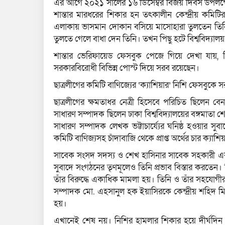
এর আগে ২০২১ সালের ১৬ ডিসেম্বর বিজয় দিবস উপলক্ষে ধ
শান্তার মারধরের শিকার হন তৎকালীন কেন্দ্রীয় কমিটি
এলাকায় ভাসমান দোকান বসিয়ে মাসোহারা তুলতেন তিনি।
তুলতে গেলে বাধা দেন তিনি। তখন পিছু হটে বিশ্ববিদ‍্যালয়
শান্তার ভেরিফায়েড ফেসবুক পেজে গিয়ে দেখা যায়, তিন
সরকারবিরোধী বিভিন্ন পোস্ট দিয়ে সরব রয়েছেন।
ছাত্রলীগের কমিটি বাণিজ‍্যের ‘ক‍্যাশিয়ার’ নিশি ফেসবুকে 
ছাত্রলীগের ক্ষমতাধর নেত্রী হিসেবে পরিচিত ছিলেন বে
সাধারণ সম্পাদক ছিলেন ঢাকা বিশ্ববিদ‍্যালয়ের বঙ্গমাতা 
সাধারণ সম্পাদক লেখক ভট্টাচার্য্যের ঘনিষ্ঠ হওয়ার সু
কমিটি বাণিজ‍্যসহ চাঁদাবাজি থেকে প্রাপ্ত অর্থের চার ক্
সাবেক সংসদ সদস্য ও শেখ হাসিনার সাবেক সহকারী একা
সুবাদে সংগঠনের তৃণমূলেও তিনি প্রভাব বিস্তার করত
তাঁর বিরুদ্ধে একাধিক মামলা হয়। তিনি ও তাঁর সহযোগীরা 
সম্পাদক মো. এহসানুল হক ইয়াসিরকে কেন্দ্রীয় শহিদ ম
হয়।
এখানেই শেষ নয়। নিশির হামলার শিকার হয়ে দীর্ঘদিন হা