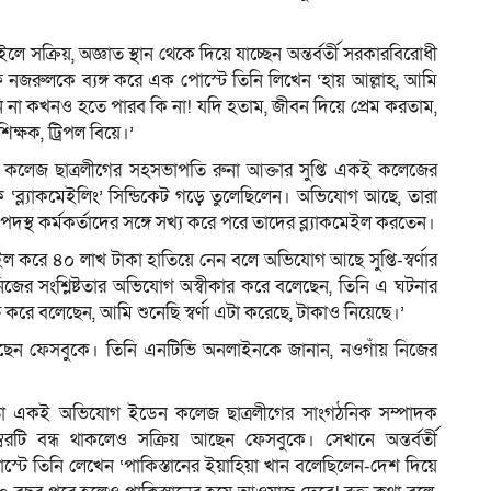
 সক্রিয়, অজ্ঞাত স্থান থেকে দিয়ে যাচ্ছেন অন্তর্বর্তী সরকারবিরোধী
ফ নজরুলকে ব্যঙ্গ করে এক পোস্টে তিনি লিখেন ‘হায় আল্লাহ, আমি
 না কখনও হতে পারব কি না! যদি হতাম, জীবন দিয়ে প্রেম করতাম,
ক্ষক, ট্রিপল বিয়ে।’
ইডেন কলেজ ছাত্রলীগের সহসভাপতি রুনা আক্তার সুপ্তি একই কলেজের
 ‘ব্ল‍্যাকমেইলিং’ সিন্ডিকেট গড়ে তুলেছিলেন। অভিযোগ আছে, তারা
পদস্থ কর্মকর্তাদের সঙ্গে সখ্য করে পরে তাদের ব্ল‍্যাকমেইল করতেন।
ল করে ৪০ লাখ টাকা হাতিয়ে নেন বলে অভিযোগ আছে সুপ্তি-স্বর্ণার
িজের সংশ্লিষ্টতার অভিযোগ অস্বীকার করে বলেছেন, তিনি এ ঘটনার
্ত করে বলেছেন, আমি শুনেছি স্বর্ণা এটা করেছে, টাকাও নিয়েছে।’
 করছেন ফেসবুকে। তিনি এনটিভি অনলাইনকে জানান, নওগাঁয় নিজের
 মতো একই অভিযোগ ইডেন কলেজ ছাত্রলীগের সাংগঠনিক সম্পাদক
 নম্বরটি বন্ধ থাকলেও সক্রিয় আছেন ফেসবুকে। সেখানে অন্তর্বর্তী
পোস্টে তিনি লেখেন ‘পাকিস্তানের ইয়াহিয়া খান বলেছিলেন-দেশ দিয়ে