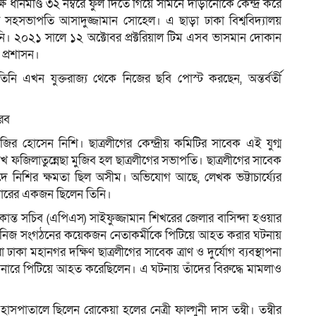
ানমণ্ডি ৩২ নম্বরে ফুল দিতে গিয়ে সামনে দাঁড়ানোকে কেন্দ্র করে
র সহসভাপতি আসাদুজ্জামান সোহেল। এ ছাড়া ঢাকা বিশ্ববিদ‍্যালয়
 ২০২১ সালে ১২ অক্টোবর প্রক্টরিয়াল টিম এসব ভাসমান দোকান
 প্রশাসন।
ি এখন যুক্তরাজ‍্য থেকে নিজের ছবি পোস্ট করছেন, অন্তর্বর্তী
সরব
নজির হোসেন নিশি। ছাত্রলীগের কেন্দ্রীয় কমিটির সাবেক এই যুগ্ম
শেখ ফজিলাতুন্নেছা মুজিব হল ছাত্রলীগের সভাপতি। ছাত্রলীগের সাবেক
বাদে নিশির ক্ষমতা ছিল অসীম। অভিযোগ আছে, লেখক ভট্টাচার্য্যের
যাশিয়ারের একজন ছিলেন তিনি।
ন্ত সচিব (এপিএস) সাইফুজ্জামান শিখরের জেলার বাসিন্দা হওয়ার
েন। নিজ সংগঠনের কয়েকজন নেতাকর্মীকে পিটিয়ে আহত করার ঘটনায়
ঢাকা মহানগর দক্ষিণ ছাত্রলীগের সাবেক ত্রাণ ও দুর্যোগ ব্যবস্থাপনা
িনারে পিটিয়ে আহত করেছিলেন। এ ঘটনায় তাঁদের বিরুদ্ধে মামলাও
সপাতালে ছিলেন রোকেয়া হলের নেত্রী ফাল্গুনী দাস তন্বী। তন্বীর