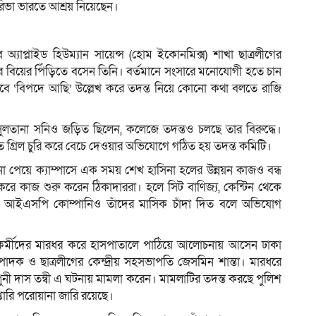
রিভা ভারতে আশ্রয় নিয়েছেন।
্যাপ্লাইড হিউম্যান সায়েন্স (হোম ইকোনমিক্স) শাখা ছাত্রলীগের
বর বিয়ের পিঁড়িতে বসেন তিনি। বর্তমানে সংসারে মনোযোগী হতে চান
তবে ‘বিপদে আছি’ উল্লেখ করে তদন্ত নিয়ে কোনো কথা বলতে রাজি
 সুলতানা সনিও জড়িত ছিলেন, কলেজে তদন্তও চলছে তার বিরুদ্ধে।
 গ্রিল চুরি করে বেচে দেওয়ার অভিযোগে গঠিত হয় তদন্ত কমিটি।
া না পেয়ে ক‍্যাম্পাসে এক সময় শেখ হাসিনা হলের উন্নয়ন কাজও বন্ধ
ে কাজ শুরু করেন ঠিকাদাররা। হলে সিট বাণিজ্য, কেন্টিন থেকে
রাহে আইএসপি কোম্পানিও তাঁদের মাসিক চাঁদা দিত বলে অভিযোগ
ের কর্মীদের মারধর করে হাসপাতালে পাঠিয়ে আলোচনায় আসেন ঢাকা
্পাদক ও ছাত্রলীগের কেন্দ্রীয় সহসভাপতি জেসমিন শান্তা। মারধরে
গুনী দাস তন্বী এ ঘটনায় মামলা করেন। মামলাটির তদন্ত করছে পুলিশ
প্তারি পরোয়ানা জারি রয়েছে।