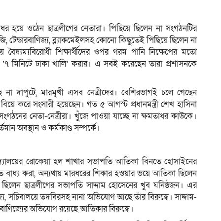
তাধর হয়ে ওঠেন ছাত্রলীগের নেতারা। পিছিয়ে ছিলেন না সংগঠনটির
ম
াবাজি, টেন্ডারবাণিজ‍্য, ব্ল‍্যাকমেইলসহ কোনো কিছুতেই পিছিয়ে ছিলেন না
 বৈষ্যম্যবিরোধী শিক্ষার্থীদের ওপর গরম পানি নিক্ষেপের মতো
লেন ‘৭ মিনিটে ঢাকা খালি’ করার। এ সবই করেছেন তারা প্রশাসনকে
ে না দাপুটে, মারমুখী এসব নেত্রীদের। বেশিরভাগই চলে গেছেন
য়ে করে সংসারী হয়েছেন। গত ৫ আগস্ট প্রধানমন্ত্রী শেখ হাসিনা
নের নেতা-নেত্রীরা। খুঁজে পাওয়া যাচ্ছে না ক্ষমতাধর কাউকে।
ান অবস্থান ও কর্মকাণ্ড সম্পর্কে।
শ্ববিদ্যালয়ের রোকেয়া হল শাখার সভাপতি আতিকা বিনতে হোসাইনের
েতে বাধ‍্য করা, অন‍্যথায় মারধরের শিকার হওয়ার ভয়ে আতিকা ছিলেন
 ছিলেন ছাত্রলীগের সভাপতি সাদ্দাম হোসেনের খুব ঘনিষ্ঠজন। এর
িজ্য, সচিবালয়ে তদবিরসহ নানা অভিযোগ আছে তাঁর বিরুদ্ধে। সাদ্দাম-
াণিজ‍্যের অভিযোগ রয়েছে আতিকার বিরুদ্ধে।