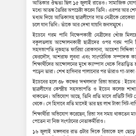
আতিকার ঔদ্ধত‍্য ছিল ১৫ জুলাই রাতেও। সামাজিক যোগাযোগ
মধ‍্যে আতঙ্ক তৈরির অপচেষ্টা করেন তিনি। এরপর আর শেষ র
মধ‍্যম দিয়ে আতিকাসহ ছাত্রলীগের সাত নেত্রীকে রোকেয়
চলে যান তিনি। তাঁকে আর দেখা যায়নি জনসম্মুখে।
ইডেনে গরম পানি নিক্ষেপকারী নেত্রীদের খোঁজ মিল
বকুলতলায় আন্দোলনকারী ছাত্রীদের ওপর গরম পানি ন
সহসভাপতি নুজহাত ফারিয়া রোকসানা, আয়েশা সিদ্দিকা মীম, স
ফেরদৌস, আশরাফ লুবনা এবং সাংগঠনিক সম্পাদক কামর
শিক্ষার্থীদের আন্দোলনের মুখে ক্যাম্পাস থেকে বিতাড়ি
পড়েন তারা। শেখ হাসিনার পালানোর পর তাঁরাও গা-ঢাকা
ইডেনের হলে ৩৮ কক্ষের ‘দখলদার’ রিভা ভারতে : ইডেন
ছাত্রলীগের কেন্দ্রীয় সহসভাপতি ও ইডেন কলেজ শাখা
থাকতেন। অভিযোগ আছে, তিনি প্রতি মাসে প্রতিটি সিট থ
থেকে। সে হিসাবে প্রতি মাসেই তার ছয় লাখ টাকা সিট-ব
শিক্ষার্থীরা অভিযোগ করেছেন, রিভা সব সময় থাকতেন মারম
পেতেন না নিজ সংগঠনের নেতাকর্মীরাও।
১৬ জুলাই মঙ্গলবার রাত ৩টার দিকে রিভাকে হল ছেড়ে পাল