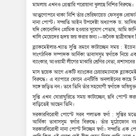
মামলায় এখনও গ্রেপ্তারি পরোয়ানা ঝুলছে নিশির বিরুদ্ধে।
আত্মগোপনে থাকা নিশি তাঁর ভেরিফায়েড ফেসবুক প্রোফাইলে
নানা পোস্ট। সম্প্রতি আইন উপদেষ্টা অধ্যাপক ড. আসি
যদি কোনোদিন প্রেমিক হওয়ার সুযোগ পেতাম, আমি জানি
খালি মেয়েদের হৃদয় জয় করার জন্য।—জনৈক ছাত্রীবান্ধব শি
ব্ল্যাকমেইলার-খ্যাত সুপ্তি ভ্রমণে কাটাচ্ছেন সময় : 
সাংগঠনিক সম্পাদক আর্নিকা তাবাসসুম স্বর্ণাকে নিয়ে এক
ব্যাংকার, আওয়ামী লীগের মাঝারি শ্রেণির নেতা, প্রশাসনের 
মাস ছয়েক আগে একটি ব্যাংকের চেয়ারম্যানকে ব্ল‍্যাকমেই
বিরুদ্ধে। এ ব‍্যাপারে ফোনে এনটিভি অনলাইনের কাছে ন
সঙ্গে জড়িত নন। তবে তিনি তাঁর সহযোগী স্বর্ণাকে অভিযুক
সুপ্তি এখন ঘোরাঘুরিতে সময় কাটাচ্ছেন, ছবি পোস্ট
বাড়িতেই আছেন তিনি।
সরকারবিরোধী পোস্টে সরব পলাতক স্বর্ণা : সুপ্তির
আর্নিকা তাবাসসুম স্বর্ণার বিরুদ্ধে। তাঁর মুঠোফোন
সরকারবিরোধী নানা পোস্ট দিচ্ছেন স্বর্ণা। সম্প্রতি এক 