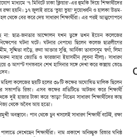
 মাধ্যমে ‘৭ মিনিটে ঢাকা ক্লিয়ার’-এর হুমকি দিয়ে শিক্ষার্থীদের
ক্ষা হয়নি। ১৭ জুলাই রাতে ‘ভুয়া ভুয়া’ দুয়োধ্বনি ও হালকা উত্তম-
া হল থেকে বের করে দেয় সাধারণ শিক্ষার্থীরা। এর পরই আত্মগোপনে
ছে না: ছাত্র-জনতার আন্দোলন যখন তুঙ্গে তখন ইডেন কলেজের
িক্ষেপের ঘটনা ঘটে। ঘটনার নেপথ্যে ছিলেন কলেজ ছাত্রলীগের
ুষ্মিতা বাড়ৈ, রুনা আক্তার সুপ্তি, আর্নিকা তাবাসসুম স্বর্ণা, লিমা
ুন নাহার জ্যোতি ও ফারজানা ইয়াসমীন (লুবনা নীলা)। সাধারণ
ত হয়ে ৩ আগস্ট গণভবনে শেখ হাসিনার সঙ্গে দেখা করে কান্নায় ভেঙে
 দেন।
 মহিলা কলেজের ছয়টি হলের ৩৮টি কক্ষের অঘোষিত মালিক ছিলেন
র সভাপতি রিভা। এসব কক্ষের প্রতিটিতে আটজন করে শিক্ষার্থী
েকে দুই হাজার টাকা করে ‘ভাড়া’ নিতেন সাধারণ শিক্ষার্থীদের কাছ
াণিজ‍্য থেকে অবৈধ আয় হতো।
ুখী অবস্থানে। পান থেকে চুন খসলেই সাধারণ শিক্ষার্থী বটেই, রক্ষা
াতে দেখেছেন শিক্ষার্থীরা। নাম প্রকাশে অনিচ্ছুক রিভার ঘনিষ্ঠ