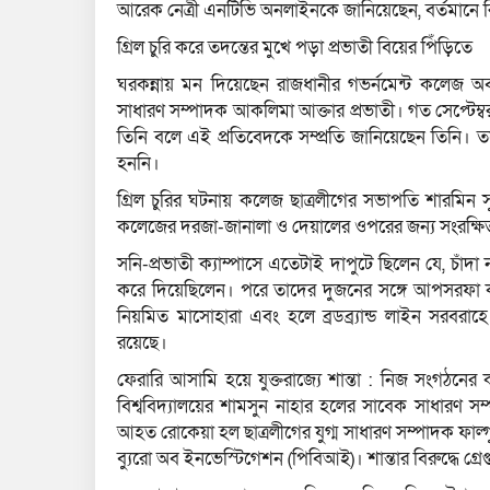
আরেক নেত্রী এনটিভি অনলাইনকে জানিয়েছেন, বর্তমানে 
গ্রিল চুরি করে তদন্তের মুখে পড়া প্রভাতী বিয়ের পিঁড়িতে
ঘরকন্নায় মন দিয়েছেন রাজধানীর গভর্নমেন্ট কলেজ অব অ
সাধারণ সম্পাদক আকলিমা আক্তার প্রভাতী। গত সেপ্টেম্
তিনি বলে এই প্রতিবেদকে সম্প্রতি জানিয়েছেন তিনি। 
হননি।
গ্রিল চুরির ঘটনায় কলেজ ছাত্রলীগের সভাপতি শারমিন
কলেজের দরজা-জানালা ও দেয়ালের ওপরের জন্য সংরক্ষিত
সনি-প্রভাতী ক‍্যাম্পাসে এতেটাই দাপুটে ছিলেন যে, চাঁদ
করে দিয়েছিলেন। পরে তাদের দুজনের সঙ্গে আপসরফা কর
নিয়মিত মাসোহারা এবং হলে ব্রডব্র‍্যান্ড লাইন সরব
রয়েছে।
ফেরারি আসামি হয়ে যুক্তরাজ্যে শান্তা : নিজ সংগঠন
বিশ্ববিদ‍্যালয়ের শামসুন নাহার হলের সাবেক সাধারণ সম
আহত রোকেয়া হল ছাত্রলীগের যুগ্ম সাধারণ সম্পাদক ফাল্
ব‍্যুরো অব ইনভেস্টিগেশন (পিবিআই)। শান্তার বিরুদ্ধে গ্রে