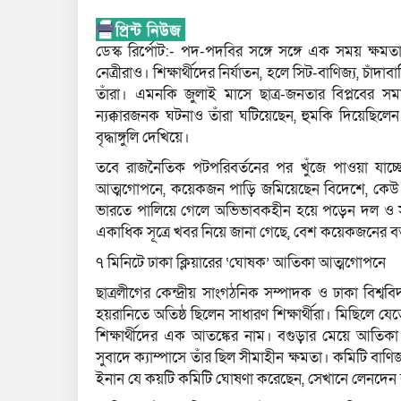
ডেস্ক রির্পোট:- পদ-পদবির সঙ্গে সঙ্গে এক সময় ক্ষম
নেত্রীরাও। শিক্ষার্থীদের নির্যাতন, হলে সিট-বাণিজ‍্য, চাঁদ
তাঁরা। এমনকি জুলাই মাসে ছাত্র-জনতার বিপ্লবের সময়
ন‍্যক্কারজন‍ক ঘটনাও তাঁরা ঘটিয়েছেন, হুমকি দিয়েছি
বৃদ্ধাঙ্গুলি দেখিয়ে।
তবে রাজনৈতিক পটপরিবর্তনের পর খুঁজে পাওয়া যাচ্ছ
আত্মগোপনে, কয়েকজন পাড়ি জমিয়েছেন বিদেশে, কেউ বি
ভারতে পালিয়ে গেলে অভিভাবকহীন হয়ে পড়েন দল ও সংগঠ
একাধিক সূত্রে খবর নিয়ে জানা গেছে, বেশ কয়েকজনের বর্তম
৭ মিনিটে ঢাকা ক্লিয়ারের ‘ঘোষক’ আতিকা আত্মগোপনে
ছাত্রলীগের কেন্দ্রীয় সাংগঠনিক সম্পাদক ও ঢাকা বি
হয়রানিতে অতিষ্ঠ ছিলেন সাধারণ শিক্ষার্থীরা। মিছিলে য
শিক্ষার্থীদের এক আতঙ্কের নাম। বগুড়ার মেয়ে আতিকা
সুবাদে ক‍্যাম্পাসে তাঁর ছিল সীমাহীন ক্ষমতা। কমিটি বাণ
ইনান যে কয়টি কমিটি ঘোষণা করেছেন, সেখানে লেনদেন ব