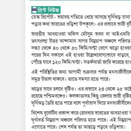
ডেস্ক রির্পোট:- ভয়াবহ গতিতে ধেয়ে আসছে ঘূর্ণিঝড় ডানা
পড়ার কথা ভারতের ওড়িশা উপকূলে। এর প্রভাবে ভারী বৃষ্ট
ভারতীয় আবহাওয়া অফিস মৌসুম ভবন বা আইএমডি জানি
তৎসংলগ্ন উত্তর আন্দামান সাগর নিম্নচাপ অঞ্চলে পরিণত
সন্ধ্যা থেকে ৪০ থেকে ৫০ কিমি/ঘণ্টা বেগে ঝড়ো হাওয
পরের দিন সকালে এই হাওয়া উল্লেখযোগ্যভাবে বাড়বে, 
পৌঁছে যাবে ১২০ কিমি/ঘণ্টা। সতর্কবার্তা জারি করেছে হ
এই পরিস্থিতির জন্য আগামী শুক্রবার পর্যন্ত মৎস্যজীবীদে
সমুদ্র উত্তাল থাকবে। তাতে সমস্যা হতে পারে।
ঝড়ের সাথে চলবে বৃষ্টিও। এর প্রভাবে ২৩ থেকে ২৫ অক্টোব
রয়েছে পশ্চিমবঙ্গেও। কলকাতাসহ কিছু জেলায় ভারী বৃষ
ঘূর্ণিঝড় তৈরি হতে পারে বলে পূর্বাভাস দিয়ে মৎস্যজীবীদ
বিশেষ বুলেটিন প্রকাশ করে রোববার ভারতের আবহাওয়া অ
ঘূর্ণাবর্ত নিম্নচাপ অঞ্চলে পরিণত হতে পারে। এই নিম্ন
এগোতে পারে। শেষ পর্যন্ত তা আছড়ে পড়বে ওড়িশায়।