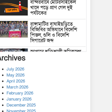
বান্দরবানে মোটরসাইকেল
খাদে পড়ে প্রাণ গেল দুই
পর্যটকের
রাঙ্গামাটির বাঘাইছড়িতে
বিজিবির অভিযানে বিদেশি
পিস্তল, গুলি ও বিদেশি
সিগারেট জব্দ
জাপানে শক্তিশালী ভূমিকম্পে
Archives
নিহতের সংখ্যা বেড়ে ৩৪
July 2026
রাশিয়ায় ক্যানসারের ভ্যাকসিন
May 2026
রোগীর শরীরে কার্যকরভাবে
April 2026
কাজ করছে, দাবি বিজ্ঞানীর
March 2026
February 2026
কাপ্তাই প্রেস ক্লাবের সভাপতি
মাহফুজ, সম্পাদক রিপন মারমা
January 2026
নির্বাচিত
December 2025
November 2025