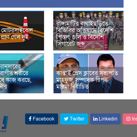
রাঙ্গামাটির বাঘাইছড়িতে
নে মোটরসাইকেল
বিজিবির অভিযানে বিদেশি
প্রাণ গেল দুই
পিস্তল, গুলি ও বিদেশি
সিগারেট জব্দ
্যানসারের
রোগীর শরীরে
কাপ্তাই প্রেস ক্লাবের সভাপতি
াবে কাজ করছে,
মাহফুজ, সম্পাদক রিপন
ানীর
মারমা নির্বাচিত
Facebook
Twitter
Linkedin
In