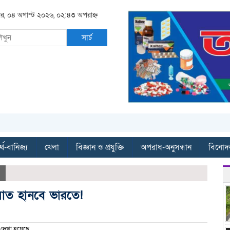
বার, ০৪ অগাস্ট ২০২৬, ০২:৪৩ অপরাহ্ন
সার্চ
্থ-বানিজ্য
খেলা
বিজ্ঞান ও প্রযুক্তি
অপরাধ-অনুসন্ধান
বিনোদ
াত হানবে ভারতে!
দেখা হয়েছে