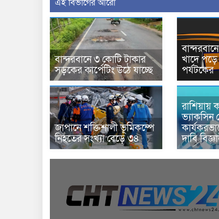
এই বিভাগের আরো
বান্দরবা
বান্দরবানে ৩ কোটি টাকার
খাদে পড়ে 
সড়কের কার্পেটিং উঠে যাচ্ছে
পর্যটকের
রাশিয়ায় ক
ভ্যাকসিন 
জাপানে শক্তিশালী ভূমিকম্পে
কার্যকরভ
নিহতের সংখ্যা বেড়ে ৩৪
দাবি বিজ্ঞ