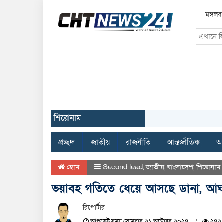
মঙ্গল
শিরোনাম
প্রচ্ছদ
জাতীয়
রাজনীতি
আন্তর্জাতিক
অর
হোম
Second lead
,
জাতীয়
,
বাংলাদেশ
,
শিরোনাম
ভয়াবহ গতিতে ধেয়ে আসছে ডানা, আঘ
রিপোর্টার
আপডেট সময় সোমবার, ২১ অক্টোবর, ২০২৪
২৪২ 