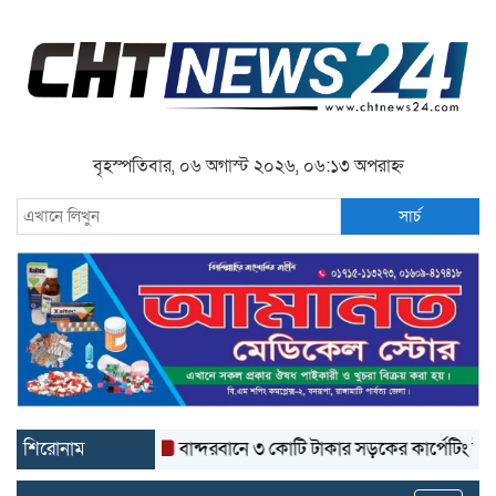
বৃহস্পতিবার, ০৬ অগাস্ট ২০২৬, ০৬:১৩ অপরাহ্ন
সার্চ
শিরোনাম
বান্দরবানে ৩ কোটি টাকার সড়কের কার্পেটিং উঠে যাচ্ছে