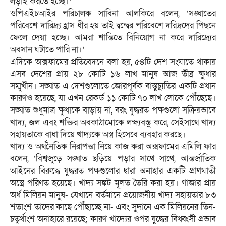
লড়াই করতে হচ্ছে।’
ওপিএইচআইর পরিচালক সাবিনা আলকিরে বলেন, ‘সঙ্ঘাতের
পরিবেশে দারিদ্র্য হ্রাস ধীর হয় তাই দ্বন্দ্বের পরিবেশে দরিদ্রদের পিছনে
ফেলে দেয়া হচ্ছে। আমরা শান্তিতে বিনিয়োগ না করে দারিদ্র্যের
অবসান ঘটাতে পারি না।’
এদিকে অক্সফামের প্রতিবেদনে বলা হয়, ৫৪টি দেশ সংঘাতে থাকায়
এসব দেশের প্রায় ২৮ কোটি ১৬ লাখ মানুষ আজ তীব্র ক্ষুধার
সম্মুখীন। সঙ্ঘাত এ দেশগুলোতে জোরপূর্বক বাস্তুচ্যুতির একটি প্রধান
কারণও হয়েছে, যা এখন রেকর্ড ১১ কোটি ৭০ লাখ লোকে পৌঁছেছে।
সঙ্ঘাত শুধুমাত্র ক্ষুধাকে বাড়ায় না, বরং যুদ্ধরত পক্ষগুলো সক্রিয়ভাবে
খাদ্য, জল এবং শক্তির অবকাঠামোকে লক্ষ্যবস্তু করে, সেইসাথে খাদ্য
সহায়তাকে বাধা দিয়ে খাদ্যকে অস্ত্র হিসেবে ব্যবহার করছে।
খাদ্য ও অর্থনৈতিক নিরাপত্তা নিয়ে কাজ করা অক্সফামের এমিলি ফার
বলেন, ‘বিশ্বজুড়ে সঙ্ঘাত ছড়িয়ে পড়ার সাথে সাথে, আন্তর্জাতিক
আইনের বিরুদ্ধে যুদ্ধরত পক্ষগুলোর দ্বারা অনাহার একটি প্রাণঘাতী
অস্ত্রে পরিণত হয়েছে। খাদ্য সঙ্কট মূলত তৈরি করা হয়। গাজার প্রায়
অর্ধ মিলিয়ন মানুষ- যেখানে বর্তমানে প্রয়োজনীয় খাদ্য সহায়তার ৮৩
শতাংশ তাদের কাছে পৌঁছাচ্ছে না- এবং সুদানে এক মিলিয়নের তিন-
চতুর্থাংশ অনাহারে রয়েছে; কারণ খাদ্যের ওপর যুদ্ধের বিধ্বংসী প্রভাব