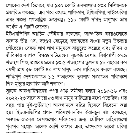
লোকের দেশ হিসেবে, যার ১৪০ কোটি জনসংখ্যার ২৩৪ মিলিয়নকে
প্রভাবিত করেছে। এর পরে রয়েছে পাকিস্তান, ইথিওপিয়া, নাইজেরিয়া
এবং কঙ্গো গণতান্ত্রিক প্রজাতন্ত্র। ১১০ কোটি দরিদ্র মানুষের প্রায়
অর্ধেক এ পাঁচটি দেশের।
ইউএনডিপির অ্যাচিম স্টেইনার বলেছেন, ‘সাম্প্রতিক বছরগুলোতে
সঙ্ঘাত তীব্র এবং বহুগুণ বেড়েছে, হতাহতের সংখ্যা নতুন উচ্চতায়
পৌঁছেছে। রেকর্ড লাখ লাখ মানুষকে বাস্তুচ্যুত করেছে এবং জীবন ও
জীবিকায় ব্যাপক বিঘœ ঘটিয়েছে।’ সূচকটি দেখায়, বিশ্বব্যাপী ২৭.৯
শতাংশ শিশু, প্রাপ্তবয়স্কদের ১৩.৫ শতাংশের তুলনায় ১৮ বছরের কম
বয়সী প্রায় ৫৮ কোটি ৪০ লাখ মানুষ চরম দারিদ্র্যের কবলে রয়েছে।
শান্তিপূর্ণ দেশগুলোতে ১.১ শতাংশের তুলনায় সঙ্ঘাতের পরিবেশে
শিশু মৃত্যুর হার ছিল আট শতাংশ।
সূচকে আফগানিস্তানের ওপর প্রাপ্ত সমীক্ষা বলছে ২০১৫-১৬ এবং
২০২২-২৩ সালে আরো ৫৩ লাখ মানুষ দারিদ্র্যের মধ্যে পড়েছিল। গত
বছর, প্রায় দুই-তৃতীয়াংশ আফগানকে দরিদ্র হিসেবে বিবেচনা করা
হয়। ইউএনডিপির প্রধান পরিসংখ্যানবিদ ইয়ানচুন ঝাং বলেছেন,
‘সঙ্ঘাত-আক্রান্ত দেশগুলোর দরিদ্রদের জন্য, মৌলিক চাহিদাগুলো
পূরণের সংগ্রাম অনেক বেশি কঠোর এবং তাদেরকে আরো মরিয়া