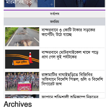
মারমা নির্বাচিত
সর্বশেষ
জনপ্রিয়
বান্দরবানে ৩ কোটি টাকার সড়কের
কার্পেটিং উঠে যাচ্ছে
বান্দরবানে মোটরসাইকেল খাদে পড়ে
প্রাণ গেল দুই পর্যটকের
রাঙ্গামাটির বাঘাইছড়িতে বিজিবির
অভিযানে বিদেশি পিস্তল, গুলি ও বিদেশি
সিগারেট জব্দ
জাপানে শক্তিশালী ভূমিকম্পে নিহতের
সংখ্যা বেড়ে ৩৪
Archives