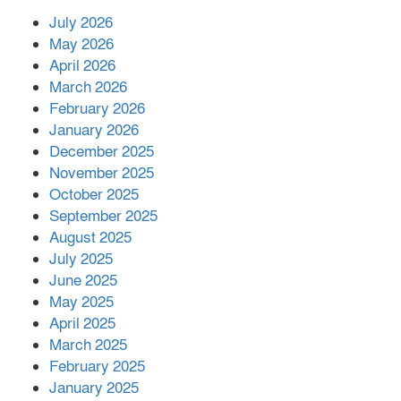
July 2026
রাশিয়ায় ক্যানসারের ভ্যাকসিন রোগীর
May 2026
শরীরে কার্যকরভাবে কাজ করছে, দাবি
April 2026
বিজ্ঞানীর
March 2026
February 2026
কাপ্তাই প্রেস ক্লাবের সভাপতি মাহফুজ,
January 2026
সম্পাদক রিপন মারমা নির্বাচিত
December 2025
November 2025
October 2025
মালয়েশিয়ার প্রধানমন্ত্রীকে চিঠি দেয়ার
September 2025
পর ফোন তারেক রহমানের,গ্যাস সঙ্কট
মোকাবিলায় সহায়তার আশ্বাস
August 2025
July 2025
June 2025
২২১ কোটি টাকা বেড়েছে রেলের আয়,
কীভাবে?
May 2025
April 2025
March 2025
এক বিলিয়ন ডলার বিনিয়োগ হবে
February 2025
আনোয়ারায়
January 2025