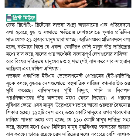
ডেস্ক রির্পোট:- ব্রিটেনের দাতব্য সংস্থা অক্সফামের এক প্রতিবেদনে
বলা হয়েছে যুদ্ধ ও সঙ্ঘাতে ক্ষতিগ্রস্ত দেশগুলোতে ক্ষুধায় প্রতিদিন
সাত থেকে ২১ হাজার মানুষ মারা যাচ্ছে। জাতিসঙ্ঘের প্রতিবেদনে বলা
হচ্ছে, বর্তমানে বিশ্বে যে একশ’ কোটিরও বেশি মানুষ তীব্র দারিদ্র্যের
মধ্যে বাস করে, যাদের প্রায় অর্ধেকই সঙ্ঘাতপূর্ণ দেশগুলোর বাসিন্দা।
আর বিশ্বের দরিদ্রতম মানুষের ৮৩.২ শতাংশই বাস করে সাব-সাহারান
আফ্রিকা এবং দক্ষিণ এশিয়ায়।
গতকাল প্রকাশিত ইউএন ডেভেলপমেন্ট প্রোগ্রামের (ইউএনডিপি)
সূচক বলছে, যুদ্ধরত দেশগুলোতে ‘বহুমাত্রিক দারিদ্র্য’ বঞ্চনার উচ্চ স্তর
সৃষ্টি করেছে। বাসিন্দাদের পুষ্টি, বিদ্যুৎ, পানি ও নিরাপদ
পয়ঃনিষ্কাশনের তীব্র অভাবের মধ্যে ফেলে দিয়েছে। এ ধরনের
সুবিধার ক্ষেত্রে এসব মানুষ ‘উল্লেখযোগ্যভাবে আরো গুরুতর’ বৈষম্যের
শিকার হচ্ছে। ১১২টি দেশ এবং ৬৩০ কোটি মানুষের ওপর গবেষণার
চালিয়ে পাওয়া তথ্যে বলা হচ্ছে, যে ১১০ কোটি মানুষ দারিদ্র্য সহ্য
করে, তাদের মধ্যে ৪৫৫ মিলিয়ন মানুষ যুদ্ধবিধ্বস্ত ‘সঙ্ঘাতের ছায়ায়’
বাস করছে। ভারত রয়েছে চরম দারিদ্র্যের মধ্যে সবচেয়ে বেশি সংখ্যক