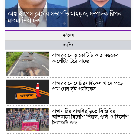
কাপ্তাই প্রেস ক্লাবের সভাপতি মাহফুজ, সম্পাদক রিপন
মারমা নির্বাচিত
সর্বশেষ
জনপ্রিয়
বান্দরবানে ৩ কোটি টাকার সড়কের
কার্পেটিং উঠে যাচ্ছে
বান্দরবানে মোটরসাইকেল খাদে পড়ে
প্রাণ গেল দুই পর্যটকের
রাঙ্গামাটির বাঘাইছড়িতে বিজিবির
অভিযানে বিদেশি পিস্তল, গুলি ও বিদেশি
সিগারেট জব্দ