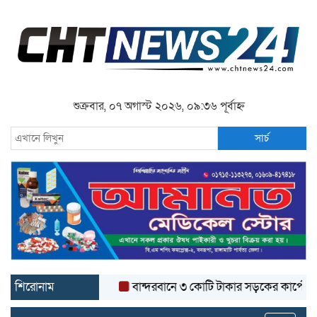
শুক্রবার, ০৭ অগাস্ট ২০২৬, ০৯:৩৬ পূর্বাহ্ন
সার্চ
শিরোনাম
বান্দরবানে ৩ কোটি টাকার সড়কের কার্পেটিং উঠে য