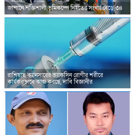
জাপানে শক্তিশালী ভূমিকম্পে নিহতের সংখ্যা বেড়ে ৩৪
রাশিয়ায় ক্যানসারের ভ্যাকসিন রোগীর শরীরে
কার্যকরভাবে কাজ করছে, দাবি বিজ্ঞানীর