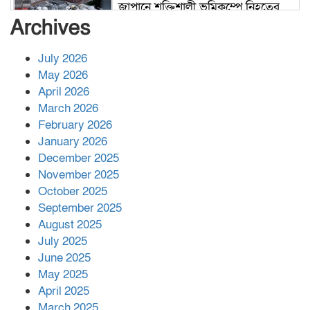
জাপানে শক্তিশালী ভূমিকম্পে নিহতের
সংখ্যা বেড়ে ৩৪
Archives
July 2026
রাশিয়ায় ক্যানসারের ভ্যাকসিন রোগীর
May 2026
শরীরে কার্যকরভাবে কাজ করছে, দাবি
April 2026
বিজ্ঞানীর
March 2026
February 2026
কাপ্তাই প্রেস ক্লাবের সভাপতি মাহফুজ,
January 2026
সম্পাদক রিপন মারমা নির্বাচিত
December 2025
November 2025
October 2025
মালয়েশিয়ার প্রধানমন্ত্রীকে চিঠি দেয়ার
September 2025
পর ফোন তারেক রহমানের,গ্যাস সঙ্কট
মোকাবিলায় সহায়তার আশ্বাস
August 2025
July 2025
June 2025
২২১ কোটি টাকা বেড়েছে রেলের আয়,
কীভাবে?
May 2025
April 2025
March 2025