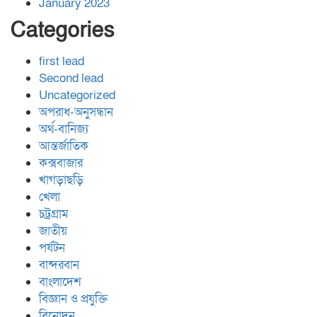
January 2023
Categories
first lead
Second lead
Uncategorized
অপরাধ-অনুসন্ধান
অর্থ-বানিজ্য
আন্তর্জাতিক
কক্সবাজার
খাগড়াছড়ি
খেলা
চট্রগ্রাম
জাতীয়
পর্যটন
বান্দরবান
বাংলাদেশ
বিজ্ঞান ও প্রযুক্তি
বিনোদন