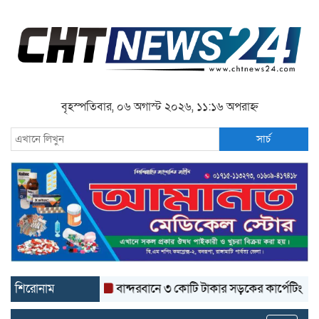
বৃহস্পতিবার, ০৬ অগাস্ট ২০২৬, ১১:১৬ অপরাহ্ন
সার্চ
শিরোনাম
বান্দরবানে ৩ কোটি টাকার সড়কের কার্পেটিং উঠে যাচ্ছ