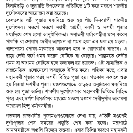
বিলাইছড়ি ও জুরাছড়ি উপজেলার প্রতিটিতে ১টি করে মন্ডপে শারদীয়
দুর্গোৎসবের আয়োজন করা হয়েছে।
বেলতলায় ষষ্ঠী পূজার মধ্যদিয়ে শুরু হয় পাঁচ দিনব্যাপী শারদীয়
দুর্গোৎসব। মণ্ডপে মণ্ডপে সপ্তমী, অষ্টমী, নবমী ও দশমী পূজার
মধ্যদিয়ে শেষ হলো আনুষ্ঠানিকতা। সনাতনী ধর্মাবলম্বীরা মনে করেন
পালকি বা দোলায় দেবীর আগমন বা গমন হলে এর ফল হয় মড়ক।
খাদ্যশস্যে পোকা-মাকড়ের আক্রমণ হবে ও রোগব্যাধি বাড়বে। এ
ছাড়া দেবী স্বর্গে গমন করেন ঘোটকে বা ঘোড়ায়। শাস্ত্রমতে দেবীর
গমন বা আগমন ঘোটকে হলে ফলাফল হয় ছত্রভঙ্গ। এটা সামাজিক ও
রাজনৈতিক এলোমেলো অবস্থাকে ইঙ্গিত করে। পঞ্জিকা মতে, এবার
মহানবমী পূজার পরই দশমী বিহিত পূজা হয়। গতকাল সকালে শুরু
হয় বিজয়া দশমীর পূজা। মণ্ডপগুলোতে আড়ম্বর অনুষ্ঠানের মধ্যদিয়ে
শুরু হয় পূজা-অর্চনা। শারদীয় দুর্গোৎসবের মহানবমী তিথিতে বিহিত
পূজা এবং দর্পণ বিসর্জনের মাধ্যমে মণ্ডপে মণ্ডপে দেবীদুর্গার আরাধনা
করেছেন হিন্দু ধর্মাবলম্বীরা।
গতকাল রাজধানীর পূজামণ্ডপগুলোতে দেখা যায়, প্রতিটি মণ্ডপেই
দুর্গাপূজার শেষ সময়ের প্রস্তুতি শেষ করা হচ্ছে। মন্ত্রপাঠে
আনন্দময়ীকে অঞ্জলি দিচ্ছেন ভক্তরা। এবার তিথির কারণে মহানবমী