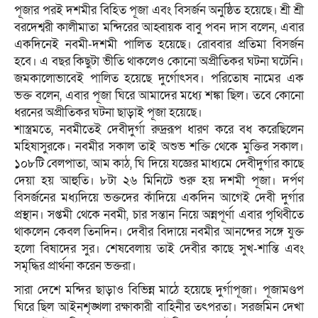
পূজার পরই দশমীর বিহিত পূজা এবং বিসর্জন অনুষ্ঠিত হয়েছে। শ্রী শ্রী
বরদেশ্বরী কালীমাতা মন্দিরের আহ্বায়ক বাবু পবন দাস বলেন, এবার
একদিনেই নবমী-দশমী পালিত হয়েছে। রোববার প্রতিমা বিসর্জন
হবে। এ বছর কিছুটা ভীতি থাকলেও কোনো অপ্রীতিকর ঘটনা ঘটেনি।
জমকালোভাবেই পালিত হয়েছে দুর্গোৎসব। পরিতোষ নামের এক
ভক্ত বলেন, এবার পূজা ঘিরে আমাদের মধ্যে শঙ্কা ছিল। তবে কোনো
ধরনের অপ্রীতিকর ঘটনা ছাড়াই পূজা হয়েছে।
শাস্ত্রমতে, নবমীতেই দেবীদুর্গা রুদ্ররূপ ধারণ করে বধ করেছিলেন
মহিষাসুরকে। নবমীর সকাল তাই অশুভ শক্তি থেকে মুক্তির সকাল।
১০৮টি বেলপাতা, আম কাঠ, ঘি দিয়ে যজ্ঞের মাধ্যমে দেবীদুর্গার কাছে
দেয়া হয় আহুতি। ৮টা ২৬ মিনিটে শুরু হয় দশমী পূজা। দর্পণ
বিসর্জনের মধ্যদিয়ে ভক্তদের কাঁদিয়ে একদিন আগেই দেবী দুর্গার
প্রস্থান। সপ্তমী থেকে নবমী, চার সন্তান নিয়ে অন্নপূর্ণা এবার পৃথিবীতে
থাকলেন কেবল তিনদিন। দেবীর বিদায়ে নবমীর আনন্দের সঙ্গে যুক্ত
হলো বিষাদের সুর। শেষবেলায় তাই দেবীর কাছে সুখ-শান্তি এবং
সমৃদ্ধির প্রার্থনা করেন ভক্তরা।
সারা দেশে মন্দির ছাড়াও বিভিন্ন মাঠে হয়েছে দুর্গাপূজা। পূজামণ্ডপ
ঘিরে ছিল আইনশৃঙ্খলা রক্ষাকারী বাহিনীর তৎপরতা। সরজমিন দেখা