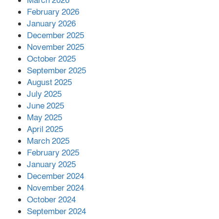
March 2026
February 2026
কাপ্তাই প্রেস ক্লাবের সভাপতি মাহফুজ,
January 2026
সম্পাদক রিপন মারমা নির্বাচিত
December 2025
November 2025
October 2025
মালয়েশিয়ার প্রধানমন্ত্রীকে চিঠি দেয়ার
September 2025
পর ফোন তারেক রহমানের,গ্যাস সঙ্কট
মোকাবিলায় সহায়তার আশ্বাস
August 2025
July 2025
June 2025
২২১ কোটি টাকা বেড়েছে রেলের আয়,
কীভাবে?
May 2025
April 2025
March 2025
এক বিলিয়ন ডলার বিনিয়োগ হবে
February 2025
আনোয়ারায়
January 2025
December 2024
November 2024
বান্দরবানে বন্যায় ক্ষতিগ্রস্তদের মাঝে
October 2024
সহায়তা দিলেন সাচিং প্রু জেরী
September 2024