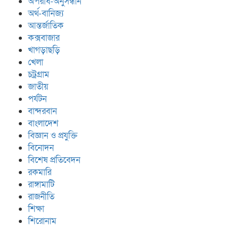
অপরাধ-অনুসন্ধান
অর্থ-বানিজ্য
আন্তর্জাতিক
কক্সবাজার
খাগড়াছড়ি
খেলা
চট্রগ্রাম
জাতীয়
পর্যটন
বান্দরবান
বাংলাদেশ
বিজ্ঞান ও প্রযুক্তি
বিনোদন
বিশেষ প্রতিবেদন
রকমারি
রাঙ্গামাটি
রাজনীতি
শিক্ষা
শিরোনাম