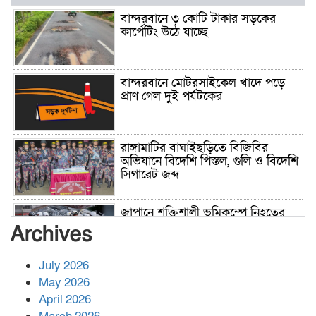
বান্দরবানে ৩ কোটি টাকার সড়কের
কার্পেটিং উঠে যাচ্ছে
বান্দরবানে মোটরসাইকেল খাদে পড়ে
প্রাণ গেল দুই পর্যটকের
রাঙ্গামাটির বাঘাইছড়িতে বিজিবির
অভিযানে বিদেশি পিস্তল, গুলি ও বিদেশি
সিগারেট জব্দ
জাপানে শক্তিশালী ভূমিকম্পে নিহতের
সংখ্যা বেড়ে ৩৪
Archives
July 2026
রাশিয়ায় ক্যানসারের ভ্যাকসিন রোগীর
May 2026
শরীরে কার্যকরভাবে কাজ করছে, দাবি
April 2026
বিজ্ঞানীর