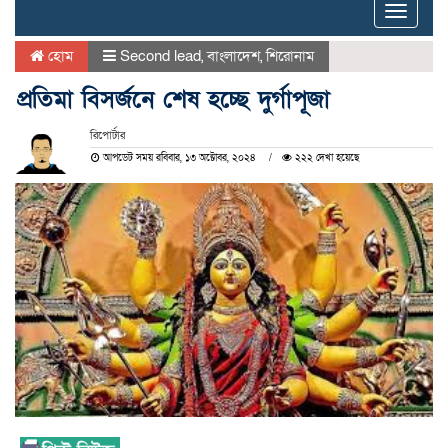
Toggle
naviga
হোম
Second lead
,
বাংলাদেশ
,
শিরোনাম
প্রতিমা বিসর্জনে শেষ হচ্ছে দুর্গাপূজা
রিপোর্টার
আপডেট সময় রবিবার, ১৩ অক্টোবর, ২০২৪
২২২ দেখা হয়েছে