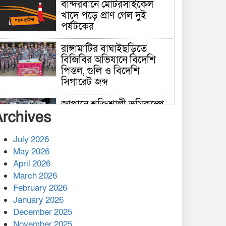
বান্দরবানে মোটরসাইকেল
খাদে পড়ে প্রাণ গেল দুই
পর্যটকের
রাঙ্গামাটির বাঘাইছড়িতে
বিজিবির অভিযানে বিদেশি
পিস্তল, গুলি ও বিদেশি
সিগারেট জব্দ
জাপানে শক্তিশালী ভূমিকম্পে
Archives
নিহতের সংখ্যা বেড়ে ৩৪
July 2026
রাশিয়ায় ক্যানসারের ভ্যাকসিন
May 2026
রোগীর শরীরে কার্যকরভাবে
April 2026
কাজ করছে, দাবি বিজ্ঞানীর
March 2026
February 2026
কাপ্তাই প্রেস ক্লাবের সভাপতি
মাহফুজ, সম্পাদক রিপন মারমা
January 2026
নির্বাচিত
December 2025
November 2025