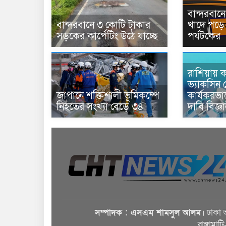
বান্দরবা
বান্দরবানে ৩ কোটি টাকার
খাদে পড়ে 
সড়কের কার্পেটিং উঠে যাচ্ছে
পর্যটকের
রাশিয়ায় ক
ভ্যাকসিন 
জাপানে শক্তিশালী ভূমিকম্পে
কার্যকরভ
নিহতের সংখ্যা বেড়ে ৩৪
দাবি বিজ্ঞ
সম্পাদক : এসএম শামসুল আলম।
ঢাকা 
রাঙ্গামাট