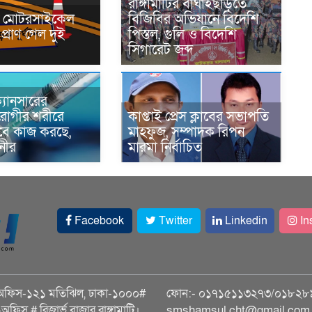
রাঙ্গামাটির বাঘাইছড়িতে
নে মোটরসাইকেল
বিজিবির অভিযানে বিদেশি
প্রাণ গেল দুই
পিস্তল, গুলি ও বিদেশি
সিগারেট জব্দ
্যানসারের
রোগীর শরীরে
কাপ্তাই প্রেস ক্লাবের সভাপতি
াবে কাজ করছে,
মাহফুজ, সম্পাদক রিপন
ানীর
মারমা নির্বাচিত
Facebook
Twitter
Linkedin
In
অফিস-১২১ মতিঝিল, ঢাকা-১০০০#
ফোন:- ০১৭১৫১১৩২৭৩/০১৮২৮
ি-অফিস # রিজার্ভ বাজার রাঙ্গামাটি।
smshamsul.cht@gmail.com স