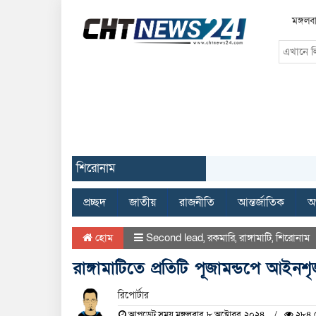
মঙ্গল
শিরোনাম
প্রচ্ছদ
জাতীয়
রাজনীতি
আন্তর্জাতিক
অর
হোম
Second lead
,
রকমারি
,
রাঙ্গামাটি
,
শিরোনাম
রাঙ্গামাটিতে প্রতিটি পূজামন্ডপে আইনশৃ
রিপোর্টার
আপডেট সময় মঙ্গলবার, ৮ অক্টোবর, ২০২৪
২৮৪ দ