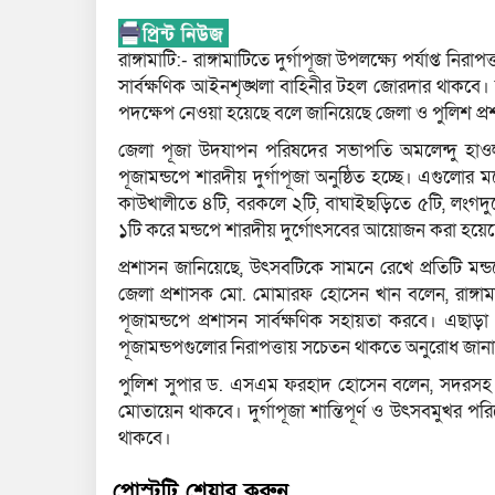
রাঙ্গামাটি:- রাঙ্গামাটিতে দুর্গাপূজা উপলক্ষ্যে পর্যাপ্ত ন
সার্বক্ষণিক আইনশৃঙ্খলা বাহিনীর টহল জোরদার থাকবে। নি
পদক্ষেপ নেওয়া হয়েছে বলে জানিয়েছে জেলা ও পুলিশ প্
জেলা পূজা উদযাপন পরিষদের সভাপতি অমলেন্দু হাওলা
পূজামন্ডপে শারদীয় দুর্গাপূজা অনুষ্ঠিত হচ্ছে। এগুলোর ম
কাউখালীতে ৪টি, বরকলে ২টি, বাঘাইছড়িতে ৫টি, লংগদু
১টি করে মন্ডপে শারদীয় দুর্গোৎসবের আয়োজন করা হয়ে
প্রশাসন জানিয়েছে, উৎসবটিকে সামনে রেখে প্রতিটি মন্ডপ
জেলা প্রশাসক মো. মোমারফ হোসেন খান বলেন, রাঙ্গামাটিত
পূজামন্ডপে প্রশাসন সার্বক্ষণিক সহায়তা করবে। এছাড়া 
পূজামন্ডপগুলোর নিরাপত্তায় সচেতন থাকতে অনুরোধ জান
পুলিশ সুপার ড. এসএম ফরহাদ হোসেন বলেন, সদরসহ রাঙ্
মোতায়েন থাকবে। দুর্গাপূজা শান্তিপূর্ণ ও উৎসবমুখর পরি
থাকবে।
পোস্টটি শেয়ার করুন