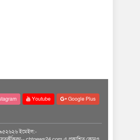
stagram
Youtube
Google Plus
৯৫২৬২৬ ইমেইল:-
তর্কীকরণ-- chtnews24.com এ প্রকাশিত কোনও