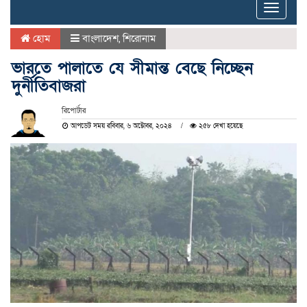
Toggle
naviga
হোম
বাংলাদেশ
,
শিরোনাম
ভারতে পালাতে যে সীমান্ত বেছে নিচ্ছেন
দুর্নীতিবাজরা
রিপোর্টার
আপডেট সময় রবিবার, ৬ অক্টোবর, ২০২৪
২৫৮ দেখা হয়েছে