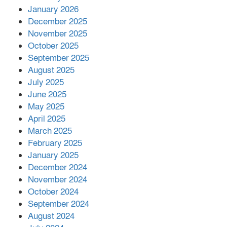
কাপ্তাই প্রেস ক্লাবের সভাপতি মাহফুজ,
January 2026
সম্পাদক রিপন মারমা নির্বাচিত
December 2025
November 2025
October 2025
মালয়েশিয়ার প্রধানমন্ত্রীকে চিঠি দেয়ার
September 2025
পর ফোন তারেক রহমানের,গ্যাস সঙ্কট
মোকাবিলায় সহায়তার আশ্বাস
August 2025
July 2025
June 2025
২২১ কোটি টাকা বেড়েছে রেলের আয়,
কীভাবে?
May 2025
April 2025
March 2025
এক বিলিয়ন ডলার বিনিয়োগ হবে
February 2025
আনোয়ারায়
January 2025
December 2024
November 2024
বান্দরবানে বন্যায় ক্ষতিগ্রস্তদের মাঝে
October 2024
সহায়তা দিলেন সাচিং প্রু জেরী
September 2024
August 2024