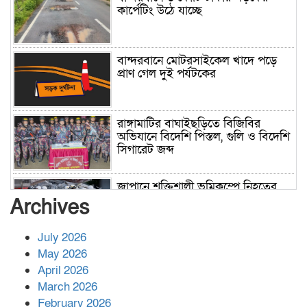
কার্পেটিং উঠে যাচ্ছে
বান্দরবানে মোটরসাইকেল খাদে পড়ে
প্রাণ গেল দুই পর্যটকের
রাঙ্গামাটির বাঘাইছড়িতে বিজিবির
অভিযানে বিদেশি পিস্তল, গুলি ও বিদেশি
সিগারেট জব্দ
জাপানে শক্তিশালী ভূমিকম্পে নিহতের
সংখ্যা বেড়ে ৩৪
Archives
July 2026
রাশিয়ায় ক্যানসারের ভ্যাকসিন রোগীর
May 2026
শরীরে কার্যকরভাবে কাজ করছে, দাবি
April 2026
বিজ্ঞানীর
March 2026
February 2026