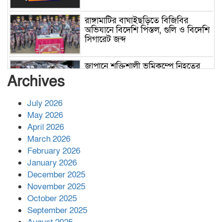
রাঙ্গামাটির বাঘাইছড়িতে বিজিবির
অভিযানে বিদেশি পিস্তল, গুলি ও বিদেশি
সিগারেট জব্দ
জাপানে শক্তিশালী ভূমিকম্পে নিহতের
সংখ্যা বেড়ে ৩৪
Archives
July 2026
রাশিয়ায় ক্যানসারের ভ্যাকসিন রোগীর
May 2026
শরীরে কার্যকরভাবে কাজ করছে, দাবি
April 2026
বিজ্ঞানীর
March 2026
February 2026
কাপ্তাই প্রেস ক্লাবের সভাপতি মাহফুজ,
January 2026
সম্পাদক রিপন মারমা নির্বাচিত
December 2025
November 2025
October 2025
মালয়েশিয়ার প্রধানমন্ত্রীকে চিঠি দেয়ার
September 2025
পর ফোন তারেক রহমানের,গ্যাস সঙ্কট
মোকাবিলায় সহায়তার আশ্বাস