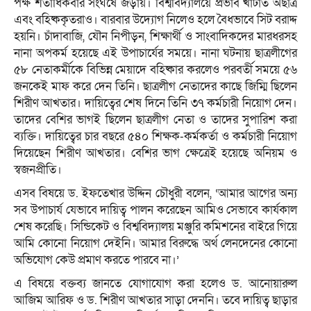
পক্ষ শতাধিকবার সংঘর্ষে জড়ায়। বিশ্ববিদ্যালয়ে প্রভাব খাটাত অছাত্র
এবং বহিষ্ককৃতরাও। বারবার উদ্যোগ নিলেও হলে বৈধভাবে সিট বরাদ্দ
হয়নি। চাঁদাবাজি, যৌন নিপীড়ন, শিক্ষার্থী ও সাংবাদিকদের মারধরসহ
নানা অপকর্ম হয়েছে এই উপাচার্যের সময়ে। নানা ঘটনায় ছাত্রলীগের
৫৮ নেতাকর্মীকে বিভিন্ন মেয়াদে বহিষ্কার করলেও পরবর্তী সময়ে ৫৬
জনকেই মাফ করে দেন তিনি। ছাত্রলীগ নেতাদের কাছে জিম্মি ছিলেন
শিরীণ আখতার। দায়িত্বের শেষ দিনে তিনি ৩৭ কর্মচারী নিয়োগ দেন।
তাদের বেশির ভাগই ছিলেন ছাত্রলীগ নেতা ও তাদের সুপারিশ করা
ব্যক্তি। দায়িত্বের চার বছরে ৫৪০ শিক্ষক-কর্মকর্তা ও কর্মচারী নিয়োগ
দিয়েছেন শিরীণ আখতার। বেশির ভাগ ক্ষেত্রেই হয়েছে অনিয়ম ও
স্বজনপ্রীতি।
এসব বিষয়ে ড. ইফতেখার উদ্দিন চৌধুরী বলেন, ‘আমার আগের অন্য
সব উপাচার্য যেভাবে দায়িত্ব পালন করেছেন আমিও সেভাবে কার্যকাল
শেষ করেছি। সিন্ডিকেট ও বিশ্ববিদ্যালয় মঞ্জুরি কমিশনের বাইরে গিয়ে
আমি কোনো নিয়োগ দেইনি। আমার বিরুদ্ধে অর্থ লেনদেনের কোনো
অভিযোগ কেউ প্রমাণ করতে পারবে না।’
এ বিষয়ে বক্তব্য জানতে যোগাযোগ করা হলেও ড. আনোয়ারুল
আজিম আরিফ ও ড. শিরীণ আখতার সাড়া দেননি। তবে দায়িত্ব ছাড়ার