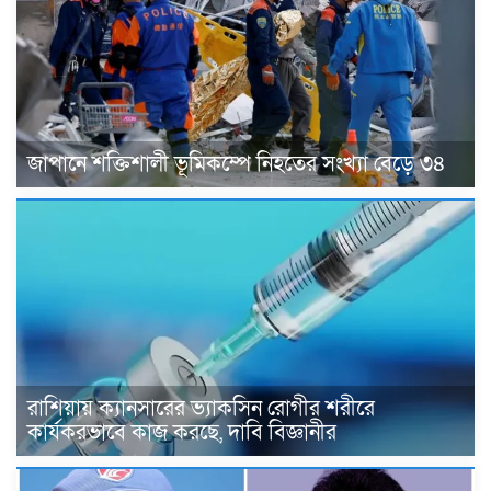
জাপানে শক্তিশালী ভূমিকম্পে নিহতের সংখ্যা বেড়ে ৩৪
রাশিয়ায় ক্যানসারের ভ্যাকসিন রোগীর শরীরে
কার্যকরভাবে কাজ করছে, দাবি বিজ্ঞানীর