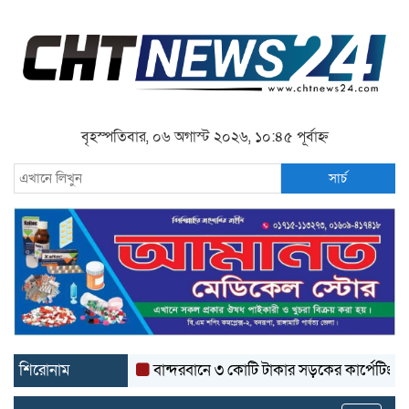
বৃহস্পতিবার, ০৬ অগাস্ট ২০২৬, ১০:৪৫ পূর্বাহ্ন
সার্চ
শিরোনাম
বান্দরবানে ৩ কোটি টাকার সড়কের কার্পেটিং উঠে যাচ্ছ