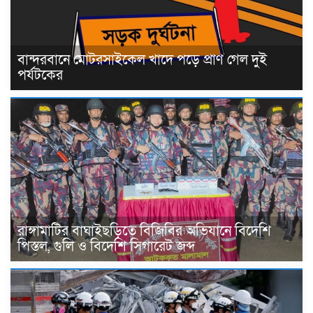
বান্দরবানে মোটরসাইকেল খাদে পড়ে প্রাণ গেল দুই
পর্যটকের
রাঙ্গামাটির বাঘাইছড়িতে বিজিবির অভিযানে বিদেশি
পিস্তল, গুলি ও বিদেশি সিগারেট জব্দ