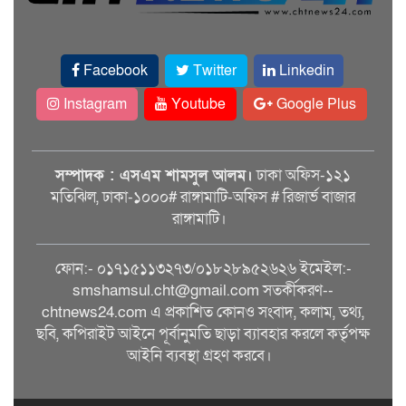
Facebook
Twitter
Linkedin
Instagram
Youtube
Google Plus
সম্পাদক : এসএম শামসুল আলম।
ঢাকা অফিস-১২১
মতিঝিল, ঢাকা-১০০০# রাঙ্গামাটি-অফিস # রিজার্ভ বাজার
রাঙ্গামাটি।
ফোন:- ০১৭১৫১১৩২৭৩/০১৮২৮৯৫২৬২৬ ইমেইল:-
smshamsul.cht@gmail.com সতর্কীকরণ--
chtnews24.com এ প্রকাশিত কোনও সংবাদ, কলাম, তথ্য,
ছবি, কপিরাইট আইনে পূর্বানুমতি ছাড়া ব্যাবহার করলে কর্তৃপক্ষ
আইনি ব্যবস্থা গ্রহণ করবে।