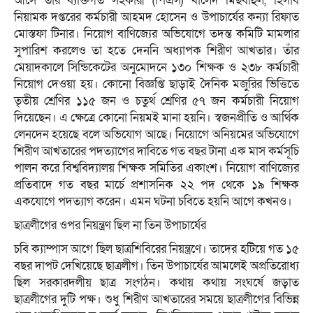
আসে তাঁর ব্যক্তিগত সহকারী (পিএস) খালেদ মিছবাহুল, হিসাব
নিয়ামক দপ্তরের কর্মচারী আহমদ হোসেন ও উপাচার্যের কন্যা রিফাত
মোস্তফা টিনার। নিয়োগ বাণিজ্যের অভিযোগে তদন্ত কমিটি মামলার
সুপারিশ করলেও তা হতে দেননি অধ্যাপক শিরীণ আখতার। তাঁর
মেয়াদকালে সিন্ডিকেটের অনুমোদনে ১৩০ শিক্ষক ও ২৩৮ কর্মচারী
নিয়োগ দেওয়া হয়। কোনো বিজ্ঞপ্তি ছাড়াই দৈনিক মজুরির ভিত্তিতে
তৃতীয় শ্রেণির ১১৫ জন ও চতুর্থ শ্রেণির ৫৭ জন কর্মচারী নিয়োগ
দিয়েছেন। এ ক্ষেত্রে কোনো নিয়মই মানা হয়নি। স্বজনপ্রীতি ও আর্থিক
লেনদেন হয়েছে বলে অভিযোগ আছে। নিয়োগে অনিয়মের অভিযোগে
শিরীণ আখতারের পদত্যাগের দাবিতে গত বছর টানা এক মাস কর্মসূচি
পালন করে বিশ্ববিদ্যালয় শিক্ষক সমিতির একাংশ। নিয়োগ বাণিজ্যের
প্রতিবাদে গত বছর মার্চে প্রশাসনিক ২২ পদ থেকে ১৯ শিক্ষক
একযোগে পদত্যাগ করেন। এমন ঘটনা চবিতে হয়নি আগে কখনও।
ছাত্রলীগের ওপর নিয়ন্ত্রণ ছিল না তিন উপাচার্যের
চবি ক্যাম্পাস আগে ছিল ছাত্রশিবিরের নিয়ন্ত্রণে। তাদের হটিয়ে গত ১৫
বছর দাপট দেখিয়েছে ছাত্রলীগ। তিন উপাচার্যের আমলেই অপ্রতিরোধ্য
ছিল সরকারদলীয় ছাত্র সংগঠন। কথায় কথায় সংঘর্ষে জড়াত
ছাত্রলীগের দুটি পক্ষ। শুধু শিরীণ আখতারের সময়ে ছাত্রলীগের বিভিন্ন