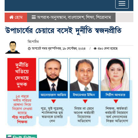
Toggle
naviga
হোম
অপরাধ-অনুসন্ধান
,
বাংলাদেশ
,
শিক্ষা
,
শিরোনাম
উপাচার্যের চেয়ারে বসেই দুর্নীতি স্বজনপ্রীতি
রিপোর্টার
আপডেট সময় বৃহস্পতিবার, ১৯ সেপ্টেম্বর, ২০২৪
৩৯০ দেখা হয়েছে