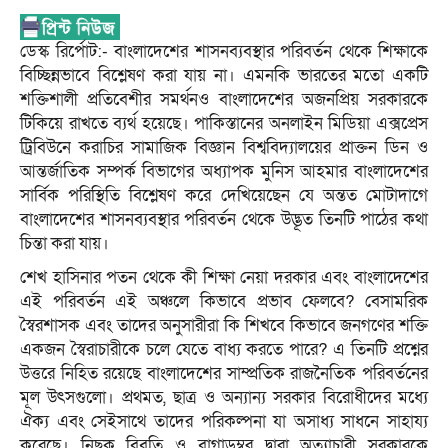
ডেস্ক রির্পোট:- বাংলাদেশের শাসনব্যবস্থার পরিবর্তন থেকে শিক্ষাকে
বিচ্ছিন্নভাবে বিশ্লেষণ করা যায় না। এমনকি ভারতের মতো একটি
শক্তিশালী প্রতিবেশীর সমর্থনও বাংলাদেশের অজনপ্রিয় সরকারকে
টিকিয়ে রাখতে ব্যর্থ হয়েছে। পাকিস্তানের অনলাইন মিডিয়া এক্সপ্রেস
ট্রিবিউনে করাচির সামাজিক বিজ্ঞান বিশ্ববিদ্যালয়ের প্রাক্তন ডিন ও
আন্তর্জাতিক সম্পর্ক বিভাগের অধ্যাপক মুনিস আহমার বাংলাদেশের
সার্বিক পরিস্থিতি বিশ্লেষণ করে দেখিয়েছেন যে অন্তত মোটাদাগে
বাংলাদেশের শাসনব্যবস্থার পরিবর্তন থেকে উদ্ভূত তিনটি পাঠের কথা
চিন্তা করা যায়।
শেখ হাসিনার পতন থেকে কী শিক্ষা নেয়া দরকার এবং বাংলাদেশের
এই পরিবর্তন এই অঞ্চলে কিভাবে প্রভাব ফেলবে? বেসামরিক
স্বৈরশাসক এবং তাদের অনুসারীরা কি শিখবে কিভাবে জনগণের শক্তি
একজন স্বৈরাচারীকে চলে যেতে বাধ্য করতে পারে? এ তিনটি প্রশ্নের
উত্তরে নিহিত রয়েছে বাংলাদেশের সাম্প্রতিক রাজনৈতিক পরিবর্তনের
মূল উৎসগুলো। প্রথমত, ছাত্র ও অন্যান্য সরকার বিরোধীদের মধ্যে
ঐক্য এবং সেইসাথে তাদের পরিকল্পনা যা অসাধ্য সাধনে সাহায্য
করেছে। নিছক বিবৃতি ও বাগাড়ম্বর দ্বারা অত্যাচারী সরকারকে