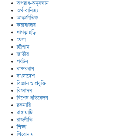
অপরাধ-অনুসন্ধান
অর্থ-বানিজ্য
আন্তর্জাতিক
কক্সবাজার
খাগড়াছড়ি
খেলা
চট্রগ্রাম
জাতীয়
পর্যটন
বান্দরবান
বাংলাদেশ
বিজ্ঞান ও প্রযুক্তি
বিনোদন
বিশেষ প্রতিবেদন
রকমারি
রাঙ্গামাটি
রাজনীতি
শিক্ষা
শিরোনাম