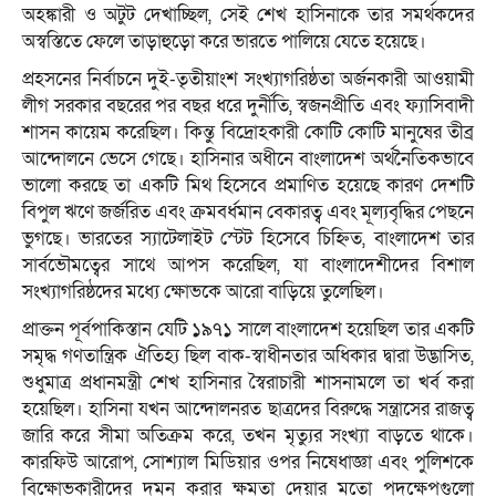
অহঙ্কারী ও অটুট দেখাচ্ছিল, সেই শেখ হাসিনাকে তার সমর্থকদের
অস্বস্তিতে ফেলে তাড়াহুড়ো করে ভারতে পালিয়ে যেতে হয়েছে।
প্রহসনের নির্বাচনে দুই-তৃতীয়াংশ সংখ্যাগরিষ্ঠতা অর্জনকারী আওয়ামী
লীগ সরকার বছরের পর বছর ধরে দুর্নীতি, স্বজনপ্রীতি এবং ফ্যাসিবাদী
শাসন কায়েম করেছিল। কিন্তু বিদ্রোহকারী কোটি কোটি মানুষের তীব্র
আন্দোলনে ভেসে গেছে। হাসিনার অধীনে বাংলাদেশ অর্থনৈতিকভাবে
ভালো করছে তা একটি মিথ হিসেবে প্রমাণিত হয়েছে কারণ দেশটি
বিপুল ঋণে জর্জরিত এবং ক্রমবর্ধমান বেকারত্ব এবং মূল্যবৃদ্ধির পেছনে
ভুগছে। ভারতের স্যাটেলাইট স্টেট হিসেবে চিহ্নিত, বাংলাদেশ তার
সার্বভৌমত্বের সাথে আপস করেছিল, যা বাংলাদেশীদের বিশাল
সংখ্যাগরিষ্ঠদের মধ্যে ক্ষোভকে আরো বাড়িয়ে তুলেছিল।
প্রাক্তন পূর্বপাকিস্তান যেটি ১৯৭১ সালে বাংলাদেশ হয়েছিল তার একটি
সমৃদ্ধ গণতান্ত্রিক ঐতিহ্য ছিল বাক-স্বাধীনতার অধিকার দ্বারা উদ্ভাসিত,
শুধুমাত্র প্রধানমন্ত্রী শেখ হাসিনার স্বৈরাচারী শাসনামলে তা খর্ব করা
হয়েছিল। হাসিনা যখন আন্দোলনরত ছাত্রদের বিরুদ্ধে সন্ত্রাসের রাজত্ব
জারি করে সীমা অতিক্রম করে, তখন মৃত্যুর সংখ্যা বাড়তে থাকে।
কারফিউ আরোপ, সোশ্যাল মিডিয়ার ওপর নিষেধাজ্ঞা এবং পুলিশকে
বিক্ষোভকারীদের দমন করার ক্ষমতা দেয়ার মতো পদক্ষেপগুলো