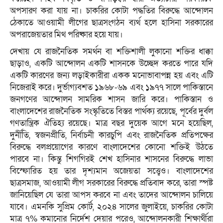
অপসারণ করা যায় না। চাকরির কোটা পদ্ধতির বিরুদ্ধে আন্দোলন
ঠেকাতে আওয়ামী লীগের ছাত্রসংগঠন ব্যর্থ হলে হাসিনা সরকারের
অপরাজেয়তার মিথ পরিষ্কার হয়ে যায়।
দেখায় যে রাজনৈতিক সমর্থন বা শক্তিশালী লুকানো শক্তির ধাক্কা
ছাড়াও, একটি আন্দোলন একটি শাসনকে উচ্ছেদ করতে পারে যদি
একটি কারণের জন্য লড়াইকারীরা একক মনোভাবাপন্ন হয় এবং এটি
নিজেরাই করে। দুর্ভাগ্যবশত ১৯৬৮-৬৯ এবং ১৯৭৭ সালে পাকিস্তানে
জনগণের আন্দোলন সামরিক শাসন জারি করে। পাকিস্তান ও
বাংলাদেশের রাজনৈতিক সংস্কৃতিতে বিস্তর পার্থক্য রয়েছে, পূর্বের দুর্বল
গণতান্ত্রিক ঐতিহ্য রয়েছে। মাত্র বছর দুয়েক আগে মনে হয়েছিল,
দুর্নীতি, স্বজনপ্রীতি, নির্বাচনী কারচুপি এবং রাজনৈতিক প্রতিপক্ষের
বিরুদ্ধে বলপ্রয়োগের কারণে বাংলাদেশের কোনো শক্তিই উঠতে
পারবে না। কিন্তু শিগগিরই শেখ হাসিনার শাসনের বিরুদ্ধে লাভা
বিস্ফোরিত হয় তার দৃশ্যমান অজেয়তা সত্ত্বেও। বাংলাদেশের
ছাত্রসমাজ, আওয়ামী লীগ সরকারের বিরুদ্ধে প্রতিবাদ করে, তারা স্পষ্ট
জানিয়েছিল যে তারা আপস করবে না এবং তাদের আন্দোলন চালিয়ে
যাবে। এমনকি সুপ্রিম কোর্ট, ২০২৪ সালের জুলাইয়ে, চাকরির কোটা
মাত্র ৭% কমানোর নির্দেশ দেয়ার পরেও, আন্দোলনকারী শিক্ষার্থীরা