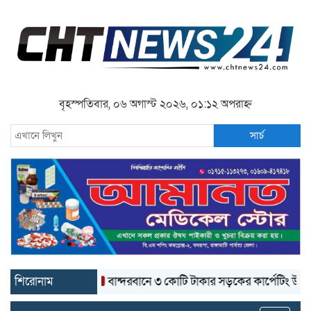
বৃহস্পতিবার, ০৬ অগাস্ট ২০২৬, ০১:১২ অপরাহ্ন
সার্চ
শিরোনাম
বান্দরবানে ৩ কোটি টাকার সড়কের কার্পেটিং উঠে যাচ্ছে