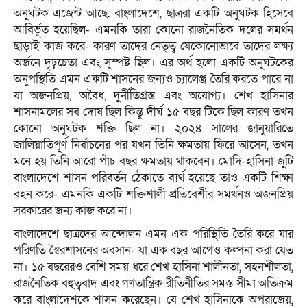
অনুঘটক এজেন্ট আছে. বাংলাদেশে, ছাত্ররা একটি অনুঘটক হিসেবে
আবির্ভূত হয়েছিল- এমনকি তারা কোনো রাজনৈতিক দলের সমর্থন
ছাড়াই কাজ করে- কারণ তাদের নেতৃত্ব যেকোনোভাবে তাদের লক্ষ্য
অর্জনে দৃঢ়চেতা এবং সুস্পষ্ট ছিল। এর অর্থ হলো একটি অনুঘটকের
অনুপস্থিতি এমন একটি শাসনের জন্যও চ্যালেঞ্জ তৈরি করতে পারে না
যা অজনপ্রিয়, অবৈধ, দুর্নীতিগ্রস্ত এবং অযোগ্য। শেখ হাসিনার
শাসনামলের সব দোষ ছিল কিন্তু দীর্ঘ ১৫ বছর টিকে ছিল কারণ তখন
কোনো অনুঘটক শক্তি ছিল না। ২০২৪ সালের জানুয়ারিতে
জালিয়াতিপূর্ণ নির্বাচনের পর যখন তিনি ক্ষমতায় ফিরে আসেন, তখন
মনে হয় তিনি আরো পাঁচ বছর ক্ষমতায় থাকবেন। মোদি-হাসিনা জুটি
বাংলাদেশে শাসন পরিবর্তন ঠেকাতে ব্যর্থ হয়েছে তাও একটি শিক্ষা
বহন করে- এমনকি একটি শক্তিশালী প্রতিবেশীর সমর্থনও অজনপ্রিয়
সরকারের জন্য কাজ করে না।
বাংলাদেশে ছাত্রদের আন্দোলন এমন এক পরিস্থিতি তৈরি করে যার
পরিণতি স্বৈরশাসনের অবসান- যা এক বছর আগেও কল্পনা করা যেত
না। ১৫ বছরেরও বেশি সময় ধরে শেখ হাসিনা শালীনতা, সহনশীলতা,
রাজনৈতিক বহুত্ববাদ এবং গণতান্ত্রিক রীতিনীতির সমস্ত সীমা অতিক্রম
করে বাংলাদেশকে শাসন করেছেন। যে শেখ হাসিনাকে অপরাজেয়,