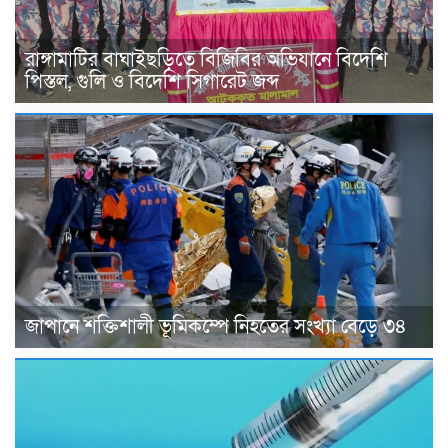
রাঙ্গামাটির বাঘাইছড়িতে বিজিবির অভিযানে বিদেশি
পিস্তল, গুলি ও বিদেশি সিগারেট জব্দ
জাপানে শক্তিশালী ভূমিকম্পে নিহতের সংখ্যা বেড়ে ৩৪