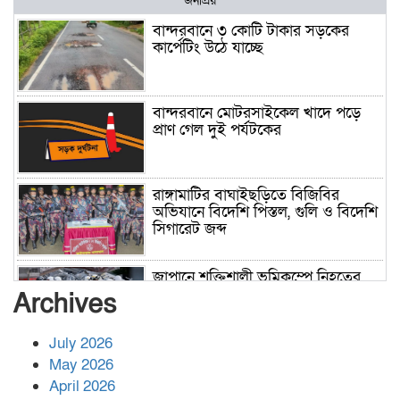
জনপ্রিয়
বান্দরবানে ৩ কোটি টাকার সড়কের
কার্পেটিং উঠে যাচ্ছে
বান্দরবানে মোটরসাইকেল খাদে পড়ে
প্রাণ গেল দুই পর্যটকের
রাঙ্গামাটির বাঘাইছড়িতে বিজিবির
অভিযানে বিদেশি পিস্তল, গুলি ও বিদেশি
সিগারেট জব্দ
জাপানে শক্তিশালী ভূমিকম্পে নিহতের
সংখ্যা বেড়ে ৩৪
Archives
July 2026
রাশিয়ায় ক্যানসারের ভ্যাকসিন রোগীর
May 2026
শরীরে কার্যকরভাবে কাজ করছে, দাবি
April 2026
বিজ্ঞানীর