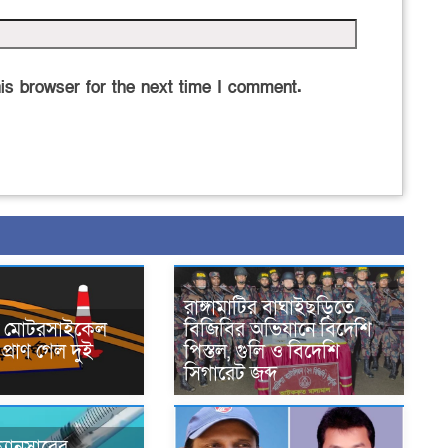
is browser for the next time I comment.
রাঙ্গামাটির বাঘাইছড়িতে
নে মোটরসাইকেল
বিজিবির অভিযানে বিদেশি
প্রাণ গেল দুই
পিস্তল, গুলি ও বিদেশি
সিগারেট জব্দ
্যানসারের