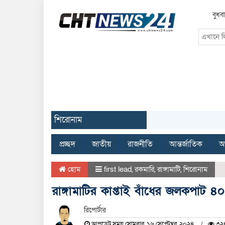
বুধব
শিরোনাম
প্রচ্ছদ
জাতীয়
রাজনীতি
আন্তর্জাতিক
অর
হোম
first lead
,
রকমারি
,
রাঙ্গামাটি
,
শিরোনাম
রাঙ্গামাটির কাপ্তাই বাঁধের জলকপাট ৪০
রিপোর্টার
আপডেট সময় সোমবার, ১৬ সেপ্টেম্বর, ২০২৪
৩২৪