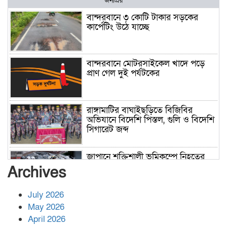
জনপ্রিয়
বান্দরবানে ৩ কোটি টাকার সড়কের
কার্পেটিং উঠে যাচ্ছে
বান্দরবানে মোটরসাইকেল খাদে পড়ে
প্রাণ গেল দুই পর্যটকের
রাঙ্গামাটির বাঘাইছড়িতে বিজিবির
অভিযানে বিদেশি পিস্তল, গুলি ও বিদেশি
সিগারেট জব্দ
জাপানে শক্তিশালী ভূমিকম্পে নিহতের
সংখ্যা বেড়ে ৩৪
Archives
July 2026
রাশিয়ায় ক্যানসারের ভ্যাকসিন রোগীর
May 2026
শরীরে কার্যকরভাবে কাজ করছে, দাবি
April 2026
বিজ্ঞানীর