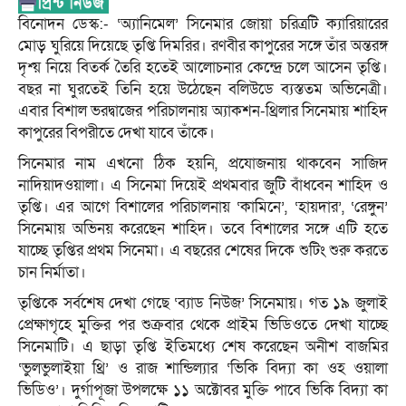
বিনোদন ডেস্ক:- ‘অ্যানিমেল’ সিনেমার জোয়া চরিত্রটি ক্যারিয়ারের
মোড় ঘুরিয়ে দিয়েছে তৃপ্তি দিমরির। রণবীর কাপুরের সঙ্গে তাঁর অন্তরঙ্গ
দৃশ্য় নিয়ে বিতর্ক তৈরি হতেই আলোচনার কেন্দ্রে চলে আসেন তৃপ্তি।
বছর না ঘুরতেই তিনি হয়ে উঠেছেন বলিউডে ব্যস্ততম অভিনেত্রী।
এবার বিশাল ভরদ্বাজের পরিচালনায় অ্যাকশন-থ্রিলার সিনেমায় শাহিদ
কাপুরের বিপরীতে দেখা যাবে তাঁকে।
সিনেমার নাম এখনো ঠিক হয়নি, প্রযোজনায় থাকবেন সাজিদ
নাদিয়াদওয়ালা। এ সিনেমা দিয়েই প্রথমবার জুটি বাঁধবেন শাহিদ ও
তৃপ্তি। এর আগে বিশালের পরিচালনায় ‘কামিনে’, ‘হায়দার’, ‘রেঙ্গুন’
সিনেমায় অভিনয় করেছেন শাহিদ। তবে বিশালের সঙ্গে এটি হতে
যাচ্ছে তৃপ্তির প্রথম সিনেমা। এ বছরের শেষের দিকে শুটিং শুরু করতে
চান নির্মাতা।
তৃপ্তিকে সর্বশেষ দেখা গেছে ‘ব্যাড নিউজ’ সিনেমায়। গত ১৯ জুলাই
প্রেক্ষাগৃহে মুক্তির পর শুক্রবার থেকে প্রাইম ভিডিওতে দেখা যাচ্ছে
সিনেমাটি। এ ছাড়া তৃপ্তি ইতিমধ্যে শেষ করেছেন অনীশ বাজমির
‘ভুলভুলাইয়া থ্রি’ ও রাজ শান্ডিল্যার ‘ভিকি বিদ্যা কা ওহ ওয়ালা
ভিডিও’। দুর্গাপূজা উপলক্ষে ১১ অক্টোবর মুক্তি পাবে ভিকি বিদ্যা কা