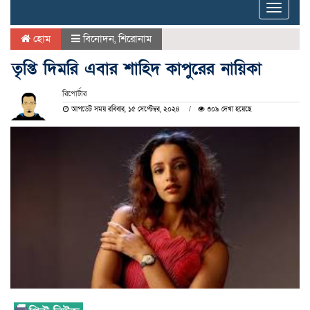
Toggle
naviga
হোম
বিনোদন
,
শিরোনাম
তৃপ্তি দিমরি এবার শাহিদ কাপুরের নায়িকা
রিপোর্টার
আপডেট সময় রবিবার, ১৫ সেপ্টেম্বর, ২০২৪
৩০৯ দেখা হয়েছে