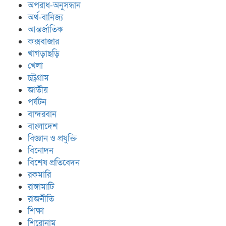
অপরাধ-অনুসন্ধান
অর্থ-বানিজ্য
আন্তর্জাতিক
কক্সবাজার
খাগড়াছড়ি
খেলা
চট্রগ্রাম
জাতীয়
পর্যটন
বান্দরবান
বাংলাদেশ
বিজ্ঞান ও প্রযুক্তি
বিনোদন
বিশেষ প্রতিবেদন
রকমারি
রাঙ্গামাটি
রাজনীতি
শিক্ষা
শিরোনাম