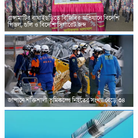
রাঙ্গামাটির বাঘাইছড়িতে বিজিবির অভিযানে বিদেশি
পিস্তল, গুলি ও বিদেশি সিগারেট জব্দ
জাপানে শক্তিশালী ভূমিকম্পে নিহতের সংখ্যা বেড়ে ৩৪