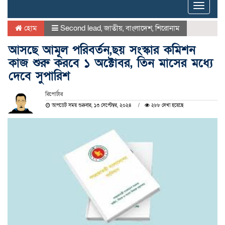
Toggle
naviga
হোম
Second lead
,
জাতীয়
,
বাংলাদেশ
,
শিরোনাম
আসছে আমূল পরিবর্তন,ছয় সংস্কার কমিশন
কাজ শুরু করবে ১ অক্টোবর, তিন মাসের মধ্যে
দেবে সুপারিশ
রিপোর্টার
আপডেট সময় শুক্রবার, ১৩ সেপ্টেম্বর, ২০২৪
২৮৮ দেখা হয়েছে