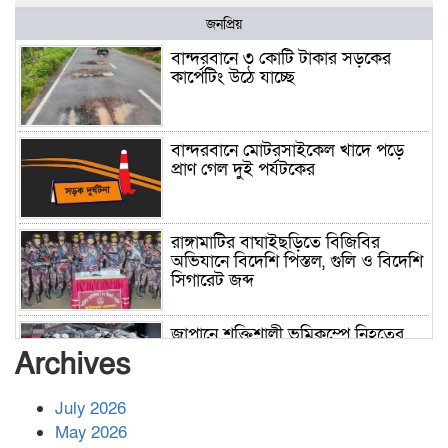
জনপ্রিয়
বান্দরবানে ৩ কোটি টাকার সড়কের
কার্পেটিং উঠে যাচ্ছে
বান্দরবানে মোটরসাইকেল খাদে পড়ে
প্রাণ গেল দুই পর্যটকের
রাঙ্গামাটির বাঘাইছড়িতে বিজিবির
অভিযানে বিদেশি পিস্তল, গুলি ও বিদেশি
সিগারেট জব্দ
জাপানে শক্তিশালী ভূমিকম্পে নিহতের
সংখ্যা বেড়ে ৩৪
Archives
July 2026
রাশিয়ায় ক্যানসারের ভ্যাকসিন রোগীর
May 2026
শরীরে কার্যকরভাবে কাজ করছে, দাবি