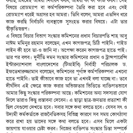
করছি, প্রথমেই আমরা নির্ধারণ করব, আমরা কী কী কাজ করব। সেই
বিষয়ে রোডম্যাপ বা কর্মপরিকল্পনা তৈরি করা হবে এবং সেই
রোডম্যাপ ধরেই অগ্রসর হব আমরা। তিনি বলেন, আমরা এতদিন ধরে
কাজ করছি নির্বাচনি ব্যবস্থাকে সুসংহত করার বিষয়ে। এটা তার
স্বীকৃতিস্বরূপ।
এ বিষয়ে বিচার বিভাগ সংস্কার কমিশনের প্রধান বিচারপতি শাহ আবু
নাঈম মমিনুর রহমান বলেছেন, এখন কাগজপত্র, চিঠি পাইনি। গাইড
লাইন কী হবে তা-ও জানি না। অপেক্ষা করেন কাগজপত্র হাতে পাই।
তার পর বলব। দুর্নীতি দমন সংস্কার কমিশনের প্রধান ও ট্রান্সপারেন্সি
ইন্টারন্যাশনাল বাংলাদেশের (টিআইবি) নির্বাহী পরিচালক ড.
ইফতেখারুজ্জামান বলেছেন, কমিশনের পূর্ণাঙ্গ কর্মপরিকল্পনা এখনো
হাতে পাইনি। তাই কীভাবে কাজ হবে তা এখনই বলা যাচ্ছে না। তবে
দীর্ঘদিন এই ক্ষেত্রে কাজ করার অভিজ্ঞতার ভিত্তিতে ব্যক্তিগতভাবে
আমার কিছু সংস্কার পরিকল্পনা আছে। কমিশনের অন্য সদস্যরা যোগ
দিলে তারাও কিছু প্রস্তাবনা দেবেন। এ ছাড়া ছাত্র-জনতার প্রত্যাশা কী
ছিল সেগুলো দেখতে হবে। সবার সঙ্গে কথা বলতে হবে। যেসব সৎ ও
উদ্যমী কর্মকর্তাকে রাজনৈতিকসহ বিভিন্ন কারণে সব সময় কোণঠাসা
করে রাখা হয় তাদের সঙ্গে কথা বলতে হবে। এসব মিলে একটা
জায়গায় যাওয়ার চেষ্টা করব। নিজের ব্যক্তিগত সংস্কার চিন্তা সম্পর্কে