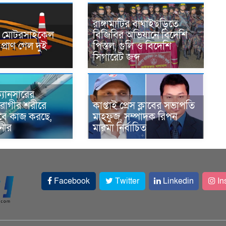
রাঙ্গামাটির বাঘাইছড়িতে
নে মোটরসাইকেল
বিজিবির অভিযানে বিদেশি
প্রাণ গেল দুই
পিস্তল, গুলি ও বিদেশি
সিগারেট জব্দ
্যানসারের
রোগীর শরীরে
কাপ্তাই প্রেস ক্লাবের সভাপতি
াবে কাজ করছে,
মাহফুজ, সম্পাদক রিপন
ানীর
মারমা নির্বাচিত
Facebook
Twitter
Linkedin
In