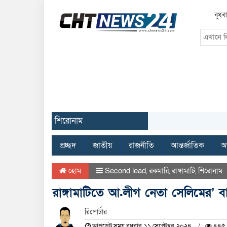
বুধব
শিরোনাম
প্রচ্ছদ
জাতীয়
রাজনীতি
আন্তর্জাতিক
অর
হোম
Second lead
,
রকমারি
,
রাঙ্গামাটি
,
শিরোনাম
রাঙ্গামাটিতে আ.লীগ নেতা সেলিমের’ ব
রিপোর্টার
আপডেট সময় বুধবার, ১১ সেপ্টেম্বর, ২০২৪
৪৪৫ 