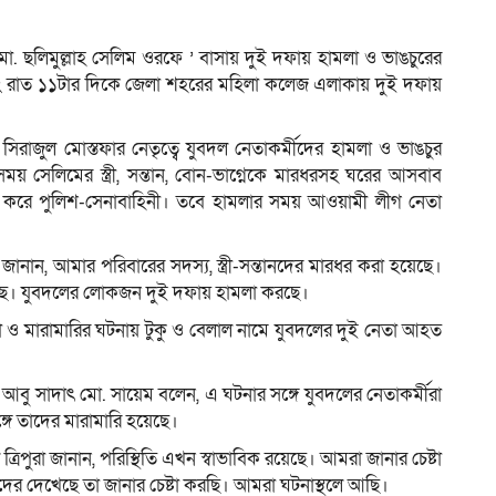
ষ মো. ছলিমুল্লাহ সেলিম ওরফে ’ বাসায় দুই দফায় হামলা ও ভাঙচুরের
এবং রাত ১১টার দিকে জেলা শহরের মহিলা কলেজ এলাকায় দুই দফায়
ম
িরাজুল মোস্তফার নেতৃত্বে যুবদল নেতাকর্মীদের হামলা ও ভাঙচুর
 সেলিমের স্ত্রী, সন্তান, বোন-ভাগ্নেকে মারধরসহ ঘরের আসবাব
ন করে পুলিশ-সেনাবাহিনী। তবে হামলার সময় আওয়ামী লীগ নেতা
ানান, আমার পরিবারের সদস্য, স্ত্রী-সন্তানদের মারধর করা হয়েছে।
েছে। যুবদলের লোকজন দুই দফায় হামলা করছে।
া ও মারামারির ঘটনায় টুকু ও বেলাল নামে যুবদলের দুই নেতা আহত
।
বু সাদাৎ মো. সায়েম বলেন, এ ঘটনার সঙ্গে যুবদলের নেতাকর্মীরা
গে তাদের মারামারি হয়েছে।
্রিপুরা জানান, পরিস্থিতি এখন স্বাভাবিক রয়েছে। আমরা জানার চেষ্টা
র দেখেছে তা জানার চেষ্টা করছি। আমরা ঘটনাস্থলে আছি।