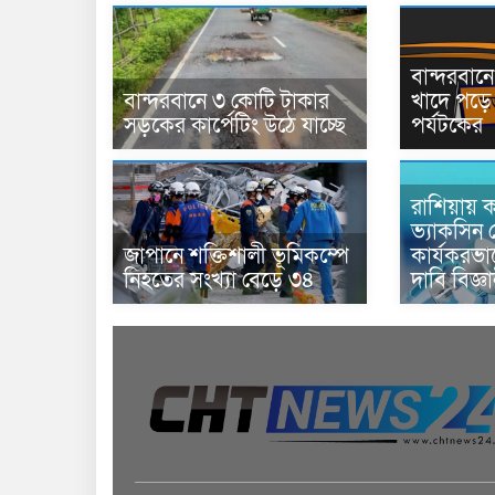
বান্দরবা
বান্দরবানে ৩ কোটি টাকার
খাদে পড়ে 
সড়কের কার্পেটিং উঠে যাচ্ছে
পর্যটকের
রাশিয়ায় ক
ভ্যাকসিন 
জাপানে শক্তিশালী ভূমিকম্পে
কার্যকরভ
নিহতের সংখ্যা বেড়ে ৩৪
দাবি বিজ্ঞ