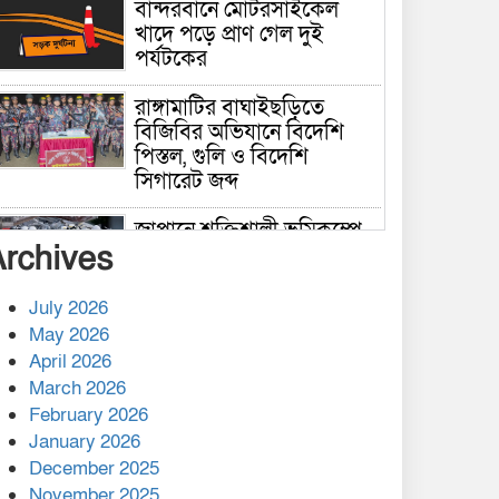
বান্দরবানে মোটরসাইকেল
খাদে পড়ে প্রাণ গেল দুই
পর্যটকের
রাঙ্গামাটির বাঘাইছড়িতে
বিজিবির অভিযানে বিদেশি
পিস্তল, গুলি ও বিদেশি
সিগারেট জব্দ
জাপানে শক্তিশালী ভূমিকম্পে
Archives
নিহতের সংখ্যা বেড়ে ৩৪
July 2026
রাশিয়ায় ক্যানসারের ভ্যাকসিন
May 2026
রোগীর শরীরে কার্যকরভাবে
April 2026
কাজ করছে, দাবি বিজ্ঞানীর
March 2026
February 2026
কাপ্তাই প্রেস ক্লাবের সভাপতি
মাহফুজ, সম্পাদক রিপন মারমা
January 2026
নির্বাচিত
December 2025
November 2025