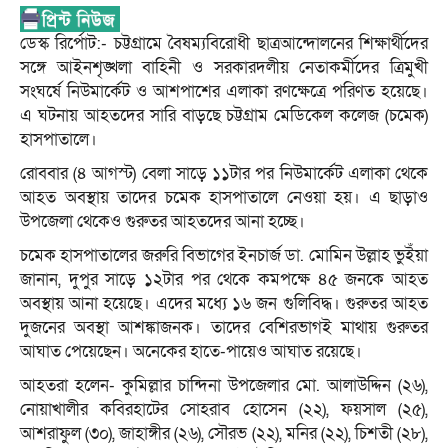
ডেস্ক রির্পোট:- চট্টগ্রামে বৈষম্যবিরোধী ছাত্রআন্দোলনের শিক্ষার্থীদের
সঙ্গে আইনশৃঙ্খলা বাহিনী ও সরকারদলীয় নেতাকর্মীদের ত্রিমুখী
সংঘর্ষে নিউমার্কেট ও আশপাশের এলাকা রণক্ষেত্রে পরিণত হয়েছে।
এ ঘটনায় আহতদের সারি বাড়ছে চট্টগ্রাম মেডিকেল কলেজ (চমেক)
হাসপাতালে।
রোববার (৪ আগস্ট) বেলা সাড়ে ১১টার পর নিউমার্কেট এলাকা থেকে
আহত অবস্থায় তাদের চমেক হাসপাতালে নেওয়া হয়। এ ছাড়াও
উপজেলা থেকেও গুরুতর আহতদের আনা হচ্ছে।
চমেক হাসপাতালের জরুরি বিভাগের ইনচার্জ ডা. মোমিন উল্লাহ ভুইঁয়া
জানান, দুপুর সাড়ে ১২টার পর থেকে কমপক্ষে ৪৫ জনকে আহত
অবস্থায় আনা হয়েছে। এদের মধ্যে ১৬ জন গুলিবিদ্ধ। গুরুতর আহত
দুজনের অবস্থা আশঙ্কাজনক। তাদের বেশিরভাগই মাথায় গুরুতর
আঘাত পেয়েছেন। অনেকের হাতে-পায়েও আঘাত রয়েছে।
আহতরা হলেন- কুমিল্লার চান্দিনা উপজেলার মো. আলাউদ্দিন (২৬),
নোয়াখালীর কবিরহাটের সোহরাব হোসেন (২২), ফয়সাল (২৫),
আশরাফুল (৩০), জাহাঙ্গীর (২৬), সৌরভ (২২), মনির (২২), চিশতী (২৮),