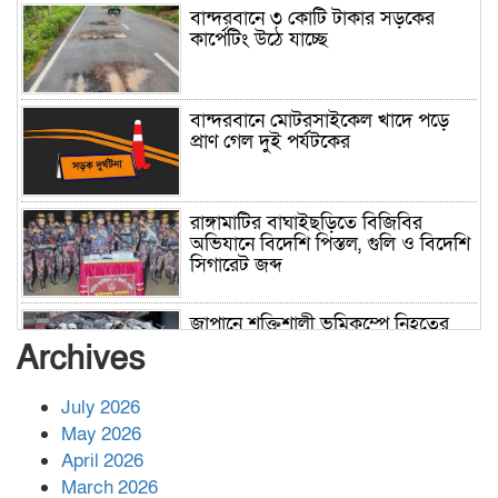
বান্দরবানে ৩ কোটি টাকার সড়কের
কার্পেটিং উঠে যাচ্ছে
বান্দরবানে মোটরসাইকেল খাদে পড়ে
প্রাণ গেল দুই পর্যটকের
রাঙ্গামাটির বাঘাইছড়িতে বিজিবির
অভিযানে বিদেশি পিস্তল, গুলি ও বিদেশি
সিগারেট জব্দ
জাপানে শক্তিশালী ভূমিকম্পে নিহতের
সংখ্যা বেড়ে ৩৪
Archives
July 2026
রাশিয়ায় ক্যানসারের ভ্যাকসিন রোগীর
May 2026
শরীরে কার্যকরভাবে কাজ করছে, দাবি
April 2026
বিজ্ঞানীর
March 2026