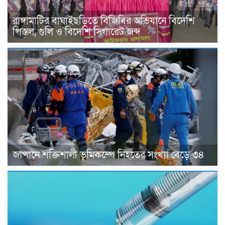
রাঙ্গামাটির বাঘাইছড়িতে বিজিবির অভিযানে বিদেশি
পিস্তল, গুলি ও বিদেশি সিগারেট জব্দ
জাপানে শক্তিশালী ভূমিকম্পে নিহতের সংখ্যা বেড়ে ৩৪