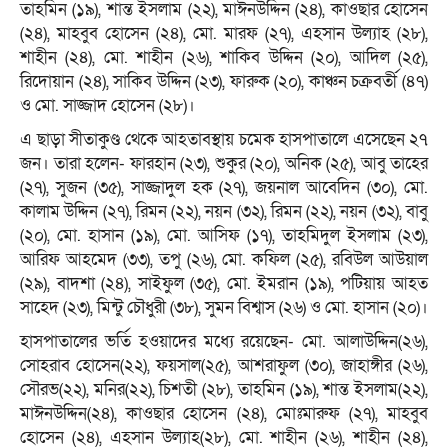
তাহমিন (১৯), শান্ত ইসলাম (২২), মাঈনউদ্দিন (২৪), কাওছার হোসেন
(২৪), মাহবুব হোসেন (২৪), মো. মারফ (২৭), এহসান উল্যাহ (২৮),
শাহীন (২৪), মো. শাহীন (২৬), শাকিব উদ্দিন (২০), আদিল (২৫),
রিদোয়ান (২৪), সাকিব উদ্দিন (২৩), ফারুক (২০), কাঞ্চন চক্রবর্তী (৪৭)
ও মো. সাজ্জাদ হোসেন (২৮)।
এ ছাড়া সীতাকুণ্ড থেকে আহতাবস্থায় চমেক হাসপাতালে এসেছেন ২৭
জন। তারা হলেন- ফারহান (২৩), শুকুর (২০), অনিক (২৫), আবু তাহের
(২৭), সুজন (৩৫), সাজ্জাদুল হক (২৭), জয়নাল আবেদিন (৩০), মো.
কালাম উদ্দিন (২৭), রিমন (২২), নয়ন (৩২), রিমন (২২), নয়ন (৩২), বাবু
(২০), মো. হাসান (১৯), মো. আসিফ (১৭), তাহমিদুল ইসলাম (২৩),
আরিফ আহমেদ (৩৩), তপু (২৬), মো. কফিল (২৫), রবিউল আউয়াল
(২৯), বাদশা (২৪), সাইফুল (৩৫), মো. ইমরান (১৯), পটিয়ায় আহত
সাহেদ (২৩), মিন্টু চৌধুরী (৩৮), সুমন বিশ্বাস (২৬) ও মো. হাসান (২০)।
হাসপাতালের ভর্তি হওয়াদের মধ্যে রয়েছেন- মো. আলাউদ্দিন(২৬),
সোহরাব হোসেন(২২), ফয়সাল(২৫), আশরাফুল (৩০), জাহাঙ্গীর (২৬),
সৌরভ(২২), মনির(২২), চিশতী (২৮), তাহমিন (১৯), শান্ত ইসলাম(২২),
মাঈনউদ্দিন(২৪), কাওছার হোসেন (২৪), মোঃমারুফ (২৭), মাহবুব
হোসেন (২৪), এহসান উল্যাহ(২৮), মো. শাহীন (২৬), শাহীন (২৪),