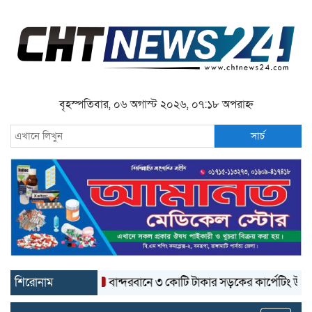
বৃহস্পতিবার, ০৬ অগাস্ট ২০২৬, ০৭:১৮ অপরাহ্ন
সার্চ
শিরোনাম
বান্দরবানে ৩ কোটি টাকার সড়কের কার্পেটিং উঠে যাচ্ছে