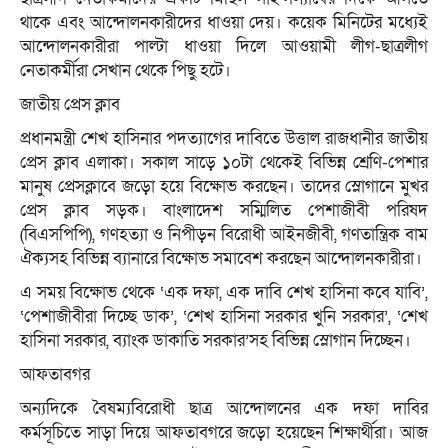
থাকে এবং আন্দোলনকারীদের ধাওয়া দেয়। কয়েক মিনিটের মধ্যেই
আন্দোলনকারীরা পাল্টা ধাওয়া দিলে আওয়ামী লীগ-ছাত্রলীগ
নেতাকর্মীরা সেখান থেকে পিছু হটে।
জাতীয় প্রেস ক্লাব
প্রধানমন্ত্রী শেখ হাসিনার পদত্যাগের দাবিতে উত্তাল রাজধানীর জাতীয়
প্রেস ক্লাব এলাকা। সকাল সাড়ে ১০টা থেকেই বিভিন্ন শ্রেণি-পেশার
মানুষ প্রেসক্লাবে জড়ো হয়ে বিক্ষোভ করছেন। তাদের স্লোগানে মুখর
প্রেস ক্লাব সড়ক। বাংলাদেশ সম্মিলিত পেশাজীবী পরিষদ
(বিএসপিপি), গণহত্যা ও নিপীড়ন বিরোধী আইনজীবী, গণতান্ত্রিক বাম
ঐক্যসহ বিভিন্ন ব্যানারে বিক্ষোভ সমাবেশ করছেন আন্দোলনকারীরা।
এ সময় বিক্ষোভ থেকে ‘এক দফা, এক দাবি শেখ হাসিনা কবে যাবি’,
‘পেশাজীবীরা দিচ্ছে ডাক’, ‘শেখ হাসিনা সরকার খুনি সরকার’, ‘শেখ
হাসিনা সরকার, ব্যাংক ডাকাতি সরকার’সহ বিভিন্ন স্লোগান দিচ্ছেন।
আফতাবগর
অন্যদিকে বৈষম‌্যবি‌রো‌ধী ছাত্র আন্দোল‌নের এক দফা দা‌বির
কর্মসূ‌চি‌তে সাড়া দি‌য়ে আফতাবগরে জড়ো হ‌য়ে‌ছেন শিক্ষার্থীরা। আজ