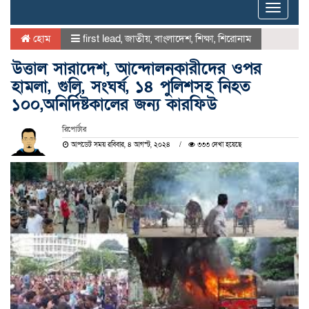
Toggle
naviga
হোম
first lead
,
জাতীয়
,
বাংলাদেশ
,
শিক্ষা
,
শিরোনাম
উত্তাল সারাদেশ, আন্দোলনকারীদের ওপর
হামলা, গুলি, সংঘর্ষ, ১৪ পুলিশসহ নিহত
১০০,অনির্দিষ্টকালের জন্য কারফিউ
রিপোর্টার
আপডেট সময় রবিবার, ৪ আগস্ট, ২০২৪
৩৩৩ দেখা হয়েছে