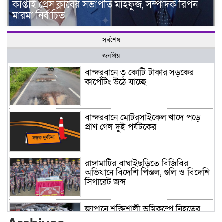
কাপ্তাই প্রেস ক্লাবের সভাপতি মাহফুজ, সম্পাদক রিপন
মারমা নির্বাচিত
সর্বশেষ
জনপ্রিয়
বান্দরবানে ৩ কোটি টাকার সড়কের
কার্পেটিং উঠে যাচ্ছে
বান্দরবানে মোটরসাইকেল খাদে পড়ে
প্রাণ গেল দুই পর্যটকের
রাঙ্গামাটির বাঘাইছড়িতে বিজিবির
অভিযানে বিদেশি পিস্তল, গুলি ও বিদেশি
সিগারেট জব্দ
জাপানে শক্তিশালী ভূমিকম্পে নিহতের
সংখ্যা বেড়ে ৩৪