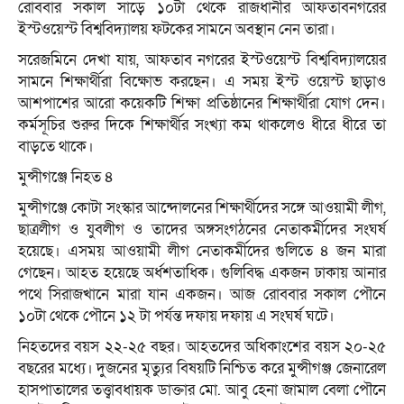
রোববার সকাল সা‌ড়ে ১০টা থে‌কে রাজধানীর আফতাবনগ‌রের
ইস্টও‌য়েস্ট বিশ্ব‌বিদ‌্যালয় ফট‌কের সা‌মনে অবস্থান নেন তারা।
স‌রেজ‌মি‌নে দেখা যায়, আফতাব নগ‌রের ইস্টও‌য়েস্ট বিশ্ব‌বিদ‌্যাল‌য়ের
সাম‌নে শিক্ষার্থীরা বি‌ক্ষোভ কর‌ছেন। এ সময় ইস্ট ওয়েস্ট ছাড়াও
আশপা‌শের আরো ক‌য়েক‌টি শিক্ষা প্রতিষ্ঠা‌নের শিক্ষার্থীরা যোগ দেন।
কর্মসূ‌চির শুরুর দি‌কে শিক্ষার্থীর সংখ‌্যা কম থাক‌লেও ধী‌রে ধী‌রে তা
বাড়‌তে থা‌কে।
মুন্সীগঞ্জে নিহত ৪
মুন্সীগঞ্জে কোটা সংস্কার আন্দোলনের শিক্ষার্থীদের সঙ্গে আওয়ামী লীগ,
ছাত্রলীগ ও যুবলীগ ও তাদের অঙ্গসংগঠনের নেতাকর্মীদের সংঘর্ষ
হয়েছে। এসময় আওয়ামী লীগ নেতাকর্মীদের গুলিতে ৪ জন মারা
গেছেন। আহত হয়েছে অর্ধশতাধিক। গুলিবিদ্ধ একজন ঢাকায় আনার
পথে সিরাজখানে মারা যান একজন। আজ রোববার সকাল পৌনে
১০টা থেকে পৌনে ১২ টা পর্যন্ত দফায় দফায় এ সংঘর্ষ ঘটে।
নিহতদের বয়স ২২-২৫ বছর। আহতদের অধিকাংশের বয়স ২০-২৫
বছরের মধ্যে। দুজনের মৃত্যুর বিষয়টি নিশ্চিত করে মুন্সীগঞ্জ জেনারেল
হাসপাতালের তত্ত্বাবধায়ক ডাক্তার মো. আবু হেনা জামাল বেলা পৌনে