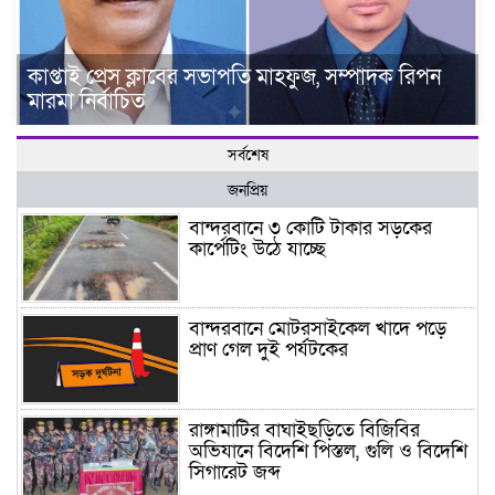
কাপ্তাই প্রেস ক্লাবের সভাপতি মাহফুজ, সম্পাদক রিপন
মারমা নির্বাচিত
সর্বশেষ
জনপ্রিয়
বান্দরবানে ৩ কোটি টাকার সড়কের
কার্পেটিং উঠে যাচ্ছে
বান্দরবানে মোটরসাইকেল খাদে পড়ে
প্রাণ গেল দুই পর্যটকের
রাঙ্গামাটির বাঘাইছড়িতে বিজিবির
অভিযানে বিদেশি পিস্তল, গুলি ও বিদেশি
সিগারেট জব্দ