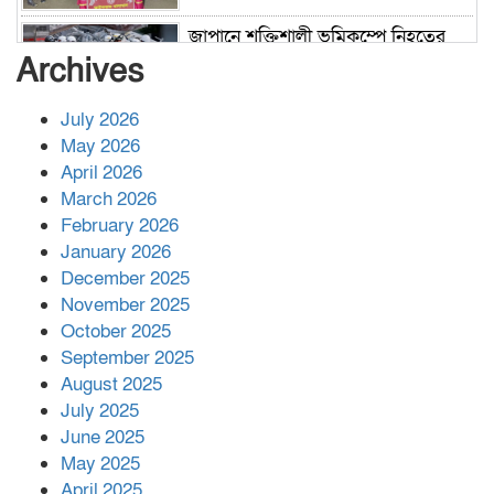
জাপানে শক্তিশালী ভূমিকম্পে নিহতের
সংখ্যা বেড়ে ৩৪
Archives
July 2026
রাশিয়ায় ক্যানসারের ভ্যাকসিন রোগীর
May 2026
শরীরে কার্যকরভাবে কাজ করছে, দাবি
April 2026
বিজ্ঞানীর
March 2026
February 2026
কাপ্তাই প্রেস ক্লাবের সভাপতি মাহফুজ,
January 2026
সম্পাদক রিপন মারমা নির্বাচিত
December 2025
November 2025
October 2025
মালয়েশিয়ার প্রধানমন্ত্রীকে চিঠি দেয়ার
September 2025
পর ফোন তারেক রহমানের,গ্যাস সঙ্কট
মোকাবিলায় সহায়তার আশ্বাস
August 2025
July 2025
June 2025
২২১ কোটি টাকা বেড়েছে রেলের আয়,
কীভাবে?
May 2025
April 2025