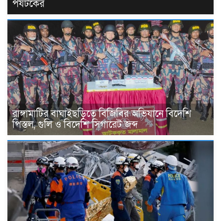
পর্যটকের
রাঙ্গামাটির বাঘাইছড়িতে বিজিবির অভিযানে বিদেশি
পিস্তল, গুলি ও বিদেশি সিগারেট জব্দ