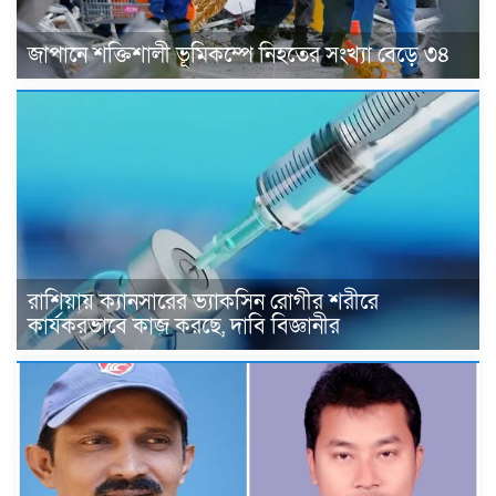
জাপানে শক্তিশালী ভূমিকম্পে নিহতের সংখ্যা বেড়ে ৩৪
রাশিয়ায় ক্যানসারের ভ্যাকসিন রোগীর শরীরে
কার্যকরভাবে কাজ করছে, দাবি বিজ্ঞানীর