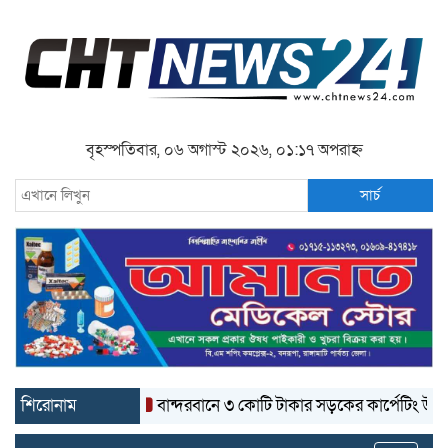
বৃহস্পতিবার, ০৬ অগাস্ট ২০২৬, ০১:১৭ অপরাহ্ন
সার্চ
শিরোনাম
বান্দরবানে ৩ কোটি টাকার সড়কের কার্পেটিং উঠে যাচ্ছে