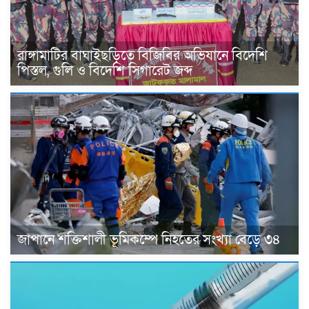
রাঙ্গামাটির বাঘাইছড়িতে বিজিবির অভিযানে বিদেশি
পিস্তল, গুলি ও বিদেশি সিগারেট জব্দ
জাপানে শক্তিশালী ভূমিকম্পে নিহতের সংখ্যা বেড়ে ৩৪