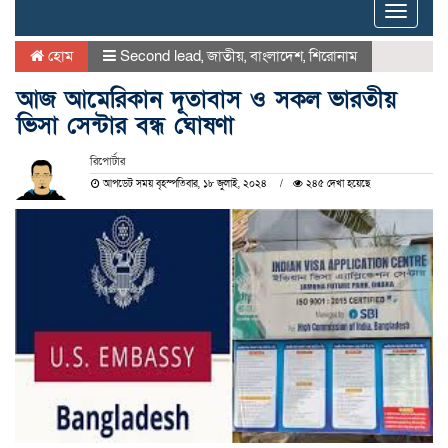
Toggle
naviga
হোম
Second lead
,
জাতীয়
,
বাংলাদেশ
,
শিরোনাম
আজ আমেরিকান দূতাবাস ও সকল ভারতীয়
ভিসা সেন্টার বন্ধ ঘোষণা
রিপোর্টার
আপডেট সময় বৃহস্পতিবার, ১৮ জুলাই, ২০২৪
২৪৫ দেখা হয়েছে