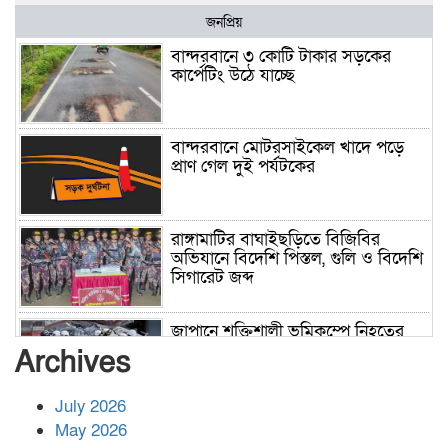
জনপ্রিয়
বান্দরবানে ৩ কোটি টাকার সড়কের
কার্পেটিং উঠে যাচ্ছে
বান্দরবানে মোটরসাইকেল খাদে পড়ে
প্রাণ গেল দুই পর্যটকের
রাঙ্গামাটির বাঘাইছড়িতে বিজিবির
অভিযানে বিদেশি পিস্তল, গুলি ও বিদেশি
সিগারেট জব্দ
জাপানে শক্তিশালী ভূমিকম্পে নিহতের
সংখ্যা বেড়ে ৩৪
Archives
July 2026
রাশিয়ায় ক্যানসারের ভ্যাকসিন রোগীর
May 2026
শরীরে কার্যকরভাবে কাজ করছে, দাবি