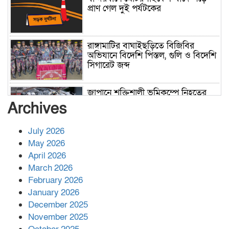
প্রাণ গেল দুই পর্যটকের
রাঙ্গামাটির বাঘাইছড়িতে বিজিবির
অভিযানে বিদেশি পিস্তল, গুলি ও বিদেশি
সিগারেট জব্দ
জাপানে শক্তিশালী ভূমিকম্পে নিহতের
সংখ্যা বেড়ে ৩৪
Archives
July 2026
রাশিয়ায় ক্যানসারের ভ্যাকসিন রোগীর
May 2026
শরীরে কার্যকরভাবে কাজ করছে, দাবি
April 2026
বিজ্ঞানীর
March 2026
February 2026
কাপ্তাই প্রেস ক্লাবের সভাপতি মাহফুজ,
January 2026
সম্পাদক রিপন মারমা নির্বাচিত
December 2025
November 2025