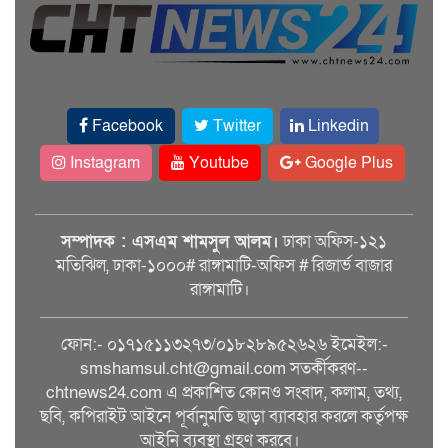
Facebook
Twitter
Linkedin
Instagram
Youtube
Google Plus
সম্পাদক : এসএম শামসুল আলম।
ঢাকা অফিস-১২১
মতিঝিল, ঢাকা-১০০০# রাঙ্গামাটি-অফিস # রিজার্ভ বাজার
রাঙ্গামাটি।
ফোন:- ০১৭১৫১১৩২৭৩/০১৮২৮৯৫২৬২৬ ইমেইল:-
smshamsul.cht@gmail.com সতর্কীকরণ--
chtnews24.com এ প্রকাশিত কোনও সংবাদ, কলাম, তথ্য,
ছবি, কপিরাইট আইনে পূর্বানুমতি ছাড়া ব্যাবহার করলে কর্তৃপক্ষ
আইনি ব্যবস্থা গ্রহণ করবে।