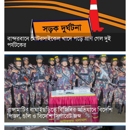
বান্দরবানে মোটরসাইকেল খাদে পড়ে প্রাণ গেল দুই
পর্যটকের
রাঙ্গামাটির বাঘাইছড়িতে বিজিবির অভিযানে বিদেশি
পিস্তল, গুলি ও বিদেশি সিগারেট জব্দ