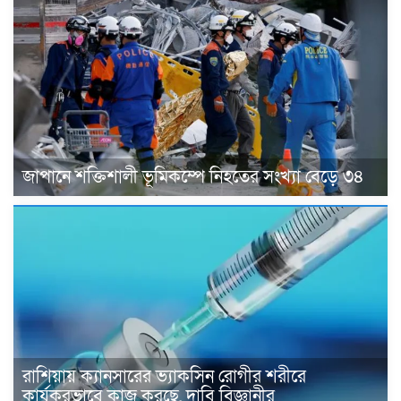
জাপানে শক্তিশালী ভূমিকম্পে নিহতের সংখ্যা বেড়ে ৩৪
রাশিয়ায় ক্যানসারের ভ্যাকসিন রোগীর শরীরে
কার্যকরভাবে কাজ করছে, দাবি বিজ্ঞানীর