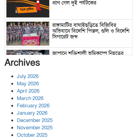
প্রাণ গেল দুই পর্যটকের
রাঙ্গামাটির বাঘাইছড়িতে বিজিবির
অভিযানে বিদেশি পিস্তল, গুলি ও বিদেশি
সিগারেট জব্দ
জাপানে শক্তিশালী ভূমিকম্পে নিহতের
সংখ্যা বেড়ে ৩৪
Archives
July 2026
রাশিয়ায় ক্যানসারের ভ্যাকসিন রোগীর
May 2026
শরীরে কার্যকরভাবে কাজ করছে, দাবি
April 2026
বিজ্ঞানীর
March 2026
February 2026
কাপ্তাই প্রেস ক্লাবের সভাপতি মাহফুজ,
January 2026
সম্পাদক রিপন মারমা নির্বাচিত
December 2025
November 2025
October 2025