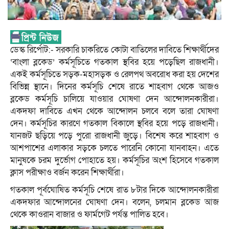
ডেস্ক রির্পোট:- সরকারি চাকরিতে কোটা বাতিলের দাবিতে শিক্ষার্থীদের
‘বাংলা ব্লকেড’ কর্মসূচিতে গতকাল স্থবির হয়ে পড়েছিল রাজধানী।
একই কর্মসূচিতে সড়ক-মহাসড়ক ও রেলপথ অবরোধ করা হয় দেশের
বিভিন্ন স্থানে। দিনের কর্মসূচি শেষে রাতে শাহবাগ থেকে আজও
ব্লকেড কর্মসূচি চালিয়ে যাওয়ার ঘোষণা দেন আন্দোলনকারীরা।
একদফা দাবিতে এখন থেকে আন্দোলন চলবে বলে তারা ঘোষণা
দেন। কর্মসূচির কারণে গতকাল বিকালে স্থবির হয়ে পড়ে রাজধানী।
যানজট ছড়িয়ে পড়ে পুরো রাজধানী জুড়ে। বিশেষ করে শাহবাগ ও
আশপাশের এলাকার সড়কে চলতে পারেনি কোনো যানবাহন। এতে
মানুষকে চরম দুর্ভোগ পোহাতে হয়। কর্মসূচির অংশ হিসেবে গতকাল
ক্লাস পরীক্ষাও বর্জন করেন শিক্ষার্থীরা।
গতকাল পূর্বঘোষিত কর্মসূচি শেষে রাত ৮টার দিকে আন্দোলনকারীরা
একদফার আন্দোলনের ঘোষণা দেন। বলেন, চলমান ব্লকেড আজ
থেকে কাওরান বাজার ও ফার্মগেট পর্যন্ত পালিত হবে।