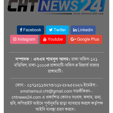
Facebook
Twitter
Linkedin
Instagram
Youtube
Google Plus
সম্পাদক : এসএম শামসুল আলম।
ঢাকা অফিস-১২১
মতিঝিল, ঢাকা-১০০০# রাঙ্গামাটি-অফিস # রিজার্ভ বাজার
রাঙ্গামাটি।
ফোন:- ০১৭১৫১১৩২৭৩/০১৮২৮৯৫২৬২৬ ইমেইল:-
smshamsul.cht@gmail.com সতর্কীকরণ--
chtnews24.com এ প্রকাশিত কোনও সংবাদ, কলাম, তথ্য,
ছবি, কপিরাইট আইনে পূর্বানুমতি ছাড়া ব্যাবহার করলে কর্তৃপক্ষ
আইনি ব্যবস্থা গ্রহণ করবে।