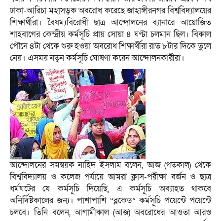
ঢাকা-আরিচা মহাসড়ক অবরোধ করেছে জাহাঙ্গীরনগর বিশ্ববিদ্যালয়ের
শিক্ষার্থীরা। বৈষম্যবিরোধী ছাত্র আন্দোলনের ব্যানারে আয়োজিত
শাহবাগের কেন্দ্রীয় কর্মসূচি প্রায় সোয়া ৪ ঘণ্টা চলমান ছিল। বিকাল
পৌনে ৪টা থেকে শুরু হওয়া অবরোধ শিক্ষার্থীরা রাত ৮টার দিকে তুলে
নেয়। এসময় নতুন কর্মসূচি ঘোষণা করেন আন্দোলনকারীরা।
আন্দোলনের সমন্বয়ক নাহিদ ইসলাম বলেন, আজ (গতকাল) থেকে
বিশ্ববিদ্যালয় ও কলেজ পর্যায়ে আমরা ক্লাস-পরীক্ষা বর্জন ও ছাত্র
ধর্মঘটের যে কর্মসূচি দিয়েছি, এ কর্মসূচি অব্যাহত থাকবে
অনির্দিষ্টকালের জন্য। পাশাপাশি “ব্লকেড” কর্মসূচি পয়েন্টে পয়েন্টে
চলবে। তিনি বলেন, আগামীকাল (আজ) অবরোধের আওতা আরও