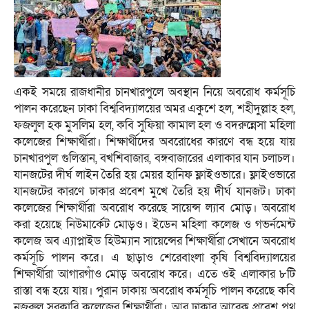
একই সময়ে রাজধানীর চানখারপুলে অবস্থান নিয়ে অবরোধ কর্মসূচি
পালন করেছেন ঢাকা বিশ্ববিদ্যালয়ের অমর একুশে হল, শহীদুল্লাহ হল,
ফজলুল হক মুসলিম হল, কবি সুফিয়া কামাল হল ও বদরুন্নেসা মহিলা
কলেজের শিক্ষার্থীরা। শিক্ষার্থীদের অবরোধের কারণে বন্ধ হয়ে যায়
চানখারপুল গুলিস্তান, বখশিবাজার, বঙ্গবাজারের এলাকার যান চলাচল।
যানজটের দীর্ঘ লাইন তৈরি হয় মেয়র হানিফ ফ্লাইওভারে। ফ্লাইওভারে
যানজটের কারণে ঢাকার প্রবেশ মুখে তৈরি হয় দীর্ঘ যানজট। ঢাকা
কলেজের শিক্ষার্থীরা অবরোধ করেছে সায়েন্স ল্যাব মোড়। অবরোধ
করা হয়েছে নিউমার্কেট মোড়ও। ইডেন মহিলা কলেজ ও গভর্নমেন্ট
কলেজ অব এ্যাপ্লাইড হিউম্যান সায়েন্সের শিক্ষার্থীরা সেখানে অবরোধ
কর্মসূচি পালন করে। এ ছাড়াও শেরেবাংলা কৃষি বিশ্ববিদ্যালয়ের
শিক্ষার্থীরা আগারগাঁও মোড় অবরোধ করে। এতে ওই এলাকার ৮টি
রাস্তা বন্ধ হয়ে যায়। পুরান ঢাকায় অবরোধ কর্মসূচি পালন করেছে কবি
নজরুল সরকারি কলেজের শিক্ষার্থীরা। আর ঢাকার আরেক প্রবেশ পথ