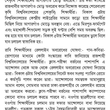
শেকৃবি শিক্ষার্থীদের আগারগাঁও মোড় অবরোধ:- চার দফা দাবিতে
রাজধানীর আগারগাঁও মোড় অবরোধ করে বিক্ষোভ করেছে শেরেবাংলা
কৃষি বিশ্ববিদ্যালয়ের (শেকৃবি) শিক্ষার্থীরা। বিকাল ৩টায়
বিশ্ববিদ্যালয়ের কেন্দ্রীয় লাইব্রেরির সামনে জড়ো হয়ে শিক্ষার্থীরা
মিছিল নিয়ে আগারগাঁও মোড়ে অবস্থান নেয়। এতে মিরপুর-ফার্মগেট
এবং মহাখালী-শিশুমেলা সড়ক দুই ঘণ্টার বেশি সময় অবরুদ্ধ ছিল।
বন্ধ হয়ে যায় যান চলাচল। বিকাল ৫টায় শিক্ষার্থীরা অবরোধ তুলে নিলে
যান চলাচল স্বাভাবিক হয়।
রাবি শিক্ষার্থীদের রেললাইন অবরোধের ঘোষণা:- গান-কবিতা-
স্লোগানের মাধ্যমে কোটা সংস্কারের দাবি জানিয়েছে রাজশাহী
বিশ্ববিদ্যালয়ের শিক্ষার্থীরা। ক্লাস-পরীক্ষা বর্জনের পাশাপাশি এ
আন্দোলন থেকে আজ থেকে রেললাইন অবরোধের ঘোষণা দিয়েছে
তারা। বিকাল ৩টায় বিশ্ববিদ্যালয়ের সিনেট ভবন সংলগ্ন প্যারিস রোডে
এ কর্মসূচি পালন করেন তারা। আন্দোলনের সমন্বয়ক আমানুল্লাহ
আমান বলেন, সোমবার আমরা ঢাকা-রাজশাহীর যে রেললাইন রয়েছে
তা অবরোধ করবো। ক্লাস-পরীক্ষা বর্জনের পাশাপাশি ক্যাম্পাসের
কোনো বাসও চলাচল করতে পারবে না। নওগাঁয় ছাত্রলীগের বাধা:
নওগাঁয় শিক্ষার্থীদের চলমান চার দফার আন্দোলনে বাধা দিয়েছে
ছাত্রলীগ। গতকাল সকাল ১১টায় বৈষম্যবিরোধী ছাত্র আন্দোলনের