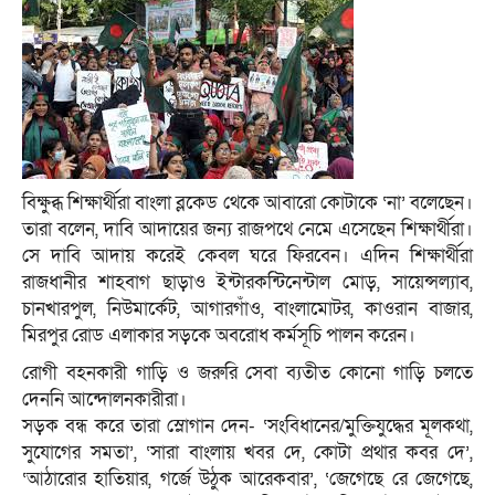
বিক্ষুব্ধ শিক্ষার্থীরা বাংলা ব্লকেড থেকে আবারো কোটাকে ‘না’ বলেছেন।
তারা বলেন, দাবি আদায়ের জন্য রাজপথে নেমে এসেছেন শিক্ষার্থীরা।
সে দাবি আদায় করেই কেবল ঘরে ফিরবেন। এদিন শিক্ষার্থীরা
রাজধানীর শাহবাগ ছাড়াও ইন্টারকন্টিনেন্টাল মোড়, সায়েন্সল্যাব,
চানখারপুল, নিউমার্কেট, আগারগাঁও, বাংলামোটর, কাওরান বাজার,
মিরপুর রোড এলাকার সড়কে অবরোধ কর্মসূচি পালন করেন।
রোগী বহনকারী গাড়ি ও জরুরি সেবা ব্যতীত কোনো গাড়ি চলতে
দেননি আন্দোলনকারীরা।
সড়ক বন্ধ করে তারা স্লোগান দেন- ‘সংবিধানের/মুক্তিযুদ্ধের মূলকথা,
সুযোগের সমতা’, ‘সারা বাংলায় খবর দে, কোটা প্রথার কবর দে’,
‘আঠারোর হাতিয়ার, গর্জে উঠুক আরেকবার’, ‘জেগেছে রে জেগেছে,