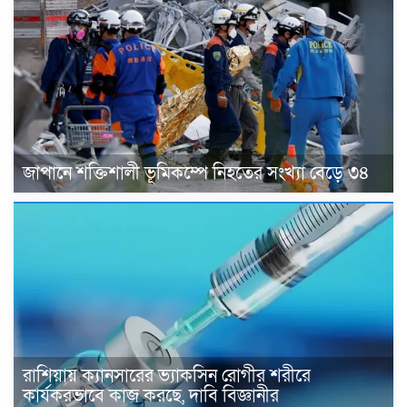
জাপানে শক্তিশালী ভূমিকম্পে নিহতের সংখ্যা বেড়ে ৩৪
রাশিয়ায় ক্যানসারের ভ্যাকসিন রোগীর শরীরে
কার্যকরভাবে কাজ করছে, দাবি বিজ্ঞানীর