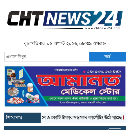
বৃহস্পতিবার, ০৬ অগাস্ট ২০২৬, ০৮:৩৯ অপরাহ্ন
সার্চ
শিরোনাম
বান্দরবানে ৩ কোটি টাকার সড়কের কার্পেটিং উঠে যাচ্ছে
বান্দরবানে