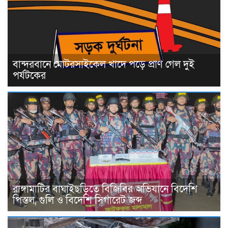
বান্দরবানে মোটরসাইকেল খাদে পড়ে প্রাণ গেল দুই
পর্যটকের
রাঙ্গামাটির বাঘাইছড়িতে বিজিবির অভিযানে বিদেশি
পিস্তল, গুলি ও বিদেশি সিগারেট জব্দ