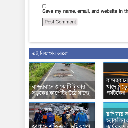
Save my name, email, and website in th
এই বিভাগের আরো
বান্দরবা
বান্দরবানে ৩ কোটি টাকার
খাদে পড়ে 
সড়কের কার্পেটিং উঠে যাচ্ছে
পর্যটকের
রাশিয়ায় ক
ভ্যাকসিন 
জাপানে শক্তিশালী ভূমিকম্পে
কার্যকরভ