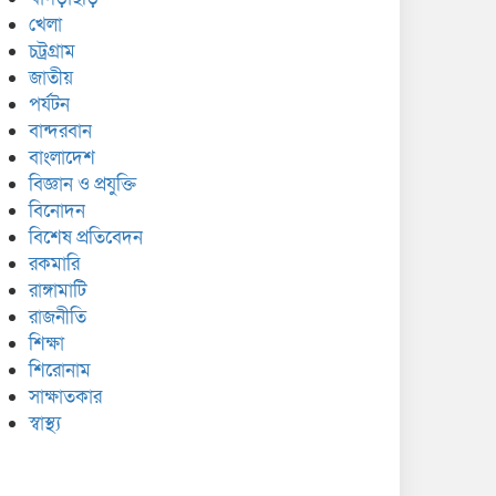
খেলা
চট্রগ্রাম
জাতীয়
পর্যটন
বান্দরবান
বাংলাদেশ
বিজ্ঞান ও প্রযুক্তি
বিনোদন
বিশেষ প্রতিবেদন
রকমারি
রাঙ্গামাটি
রাজনীতি
শিক্ষা
শিরোনাম
সাক্ষাতকার
স্বাস্থ্য