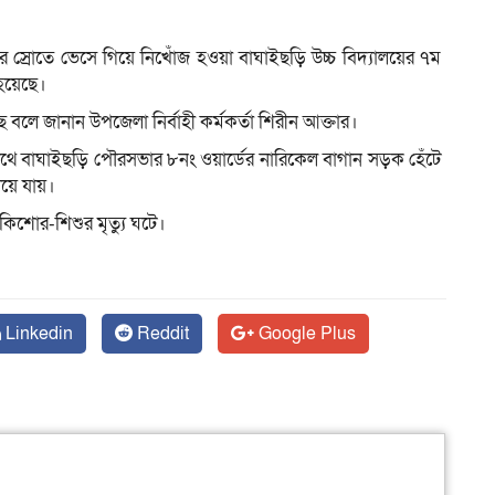
ীর স্রোতে ভেসে গিয়ে নিখোঁজ হওয়া বাঘাইছড়ি উচ্চ বিদ্যালয়ের ৭ম
 হয়েছে।
ম
 বলে জানান উপজেলা নির্বাহী কর্মকর্তা শিরীন আক্তার।
াথে বাঘাইছড়ি পৌরসভার ৮নং ওয়ার্ডের নারিকেল বাগান সড়ক হেঁটে
য়ে যায়।
কিশোর-শিশুর মৃত্যু ঘটে।
Linkedin
Reddit
Google Plus