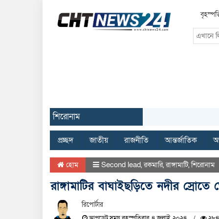
বৃহস্পত
শিরোনাম
প্রচ্ছদ
জাতীয়
রাজনীতি
আন্তর্জাতিক
অর
হোম
Second lead
,
রকমারি
,
রাঙ্গামাটি
,
শিরোনাম
রাঙ্গামাটির বাঘাইছড়িতে নদীর স্রোতে ভ
রিপোর্টার
আপডেট সময় বৃহস্পতিবার, ৪ জুলাই, ২০২৪
২৮৪ 