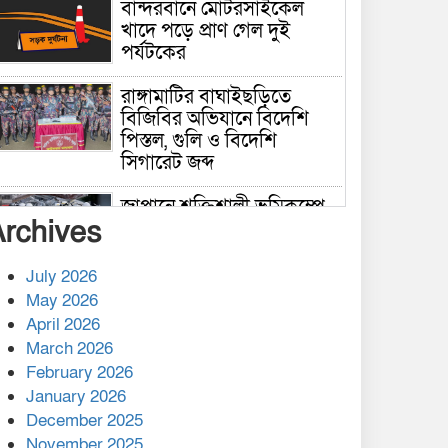
বান্দরবানে মোটরসাইকেল
খাদে পড়ে প্রাণ গেল দুই
পর্যটকের
রাঙ্গামাটির বাঘাইছড়িতে
বিজিবির অভিযানে বিদেশি
পিস্তল, গুলি ও বিদেশি
সিগারেট জব্দ
জাপানে শক্তিশালী ভূমিকম্পে
Archives
নিহতের সংখ্যা বেড়ে ৩৪
July 2026
রাশিয়ায় ক্যানসারের ভ্যাকসিন
May 2026
রোগীর শরীরে কার্যকরভাবে
April 2026
কাজ করছে, দাবি বিজ্ঞানীর
March 2026
February 2026
কাপ্তাই প্রেস ক্লাবের সভাপতি
মাহফুজ, সম্পাদক রিপন মারমা
January 2026
নির্বাচিত
December 2025
November 2025