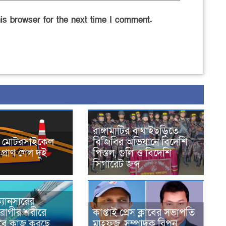
is browser for the next time I comment.
রাঙ্গামাটির বাঘাইছড়িতে
নে মোটরসাইকেল
বিজিবির অভিযানে বিদেশি
প্রাণ গেল দুই
পিস্তল, গুলি ও বিদেশি
সিগারেট জব্দ
্যানসারের
রোগীর শরীরে
কাপ্তাই প্রেস ক্লাবের সভাপতি
াবে কাজ করছে,
মাহফুজ, সম্পাদক রিপন