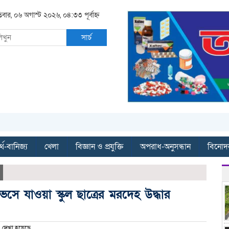
িবার, ০৬ অগাস্ট ২০২৬, ০৪:৩৩ পূর্বাহ্ন
সার্চ
্থ-বানিজ্য
খেলা
বিজ্ঞান ও প্রযুক্তি
অপরাধ-অনুসন্ধান
বিনোদ
েসে যাওয়া স্কুল ছাত্রের মরদেহ উদ্ধার
দেখা হয়েছে