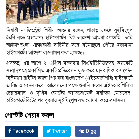
নির্বাহী ম্যাজিস্ট্রেট শিরীণ আক্তার বলেন, পাহাড় কেটে সুইমিংপুল
তৈরি বন্ধে মহামান্য হাইকোর্টের রিট আদেশ আমরা পেয়েছি। তাই
আইনশঙ্খলা -রক্ষাকারী বাহিনীর সঙ্গে ঘটনাস্থলে পৌঁছে মহামান্য
হাইকোর্টের আদেশ বাস্তবায়ন করা হয়েছে।
প্রসঙ্গত, এর আগে ২ এপ্রিল মঙ্গলবার সিএইটিিনিউজসহ কয়কেটি
সংবাদপত্রে প্রকাশিত একটি প্রতিবেদন যুক্ত করে মানবাধিকার সংগঠন
হিউম্যান রাইটস অ্যান্ড পিচ ফর বাংলাদেশ (এইচআরপিবি) হাইকোর্টে
এ রিট আবেদন করে। আবেদনের পক্ষে শুনানি করেন এইচআরপিবি’র
চেয়ারম্যান ও সুপ্রিম কোর্টের অ্যাডভোকেট মনজিল মোরসেদ।
হাইকোর্টে রিটের পর বুধবার সুইমিংপুল বন্ধ ঘোষণা করে প্রশাসন।
পোস্টটি শেয়ার করুন
Facebook
Twitter
Digg