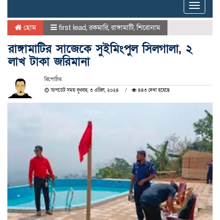
Toggle
naviga
হোম
first lead
,
রকমারি
,
রাঙ্গামাটি
,
শিরোনাম
রাঙ্গামাটির সাজেকে সুইমিংপুল সিলগালা, ২
লাখ টাকা জরিমানা
রিপোর্টার
আপডেট সময় বুধবার, ৩ এপ্রিল, ২০২৪
৪৪৩ দেখা হয়েছে