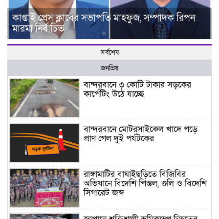
কাপ্তাই প্রেস ক্লাবের সভাপতি মাহফুজ, সম্পাদক রিপন
মারমা নির্বাচিত
সর্বশেষ
জনপ্রিয়
বান্দরবানে ৩ কোটি টাকার সড়কের
কার্পেটিং উঠে যাচ্ছে
বান্দরবানে মোটরসাইকেল খাদে পড়ে
প্রাণ গেল দুই পর্যটকের
রাঙ্গামাটির বাঘাইছড়িতে বিজিবির
অভিযানে বিদেশি পিস্তল, গুলি ও বিদেশি
সিগারেট জব্দ