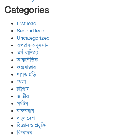
Categories
first lead
Second lead
Uncategorized
অপরাধ-অনুসন্ধান
অর্থ-বানিজ্য
আন্তর্জাতিক
কক্সবাজার
খাগড়াছড়ি
খেলা
চট্রগ্রাম
জাতীয়
পর্যটন
বান্দরবান
বাংলাদেশ
বিজ্ঞান ও প্রযুক্তি
বিনোদন