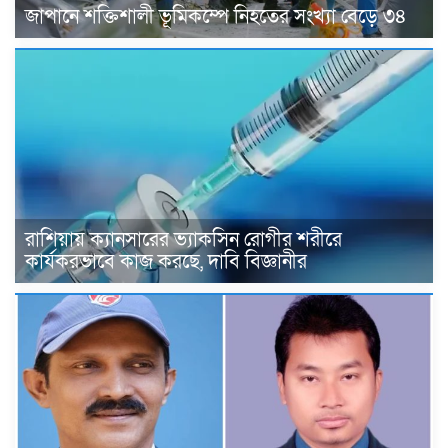
জাপানে শক্তিশালী ভূমিকম্পে নিহতের সংখ্যা বেড়ে ৩৪
রাশিয়ায় ক্যানসারের ভ্যাকসিন রোগীর শরীরে
কার্যকরভাবে কাজ করছে, দাবি বিজ্ঞানীর