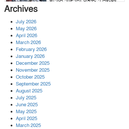
জাপানে শক্তিশালী ভূমিকম্পে নিহতের
সংখ্যা বেড়ে ৩৪
Archives
July 2026
রাশিয়ায় ক্যানসারের ভ্যাকসিন রোগীর
May 2026
শরীরে কার্যকরভাবে কাজ করছে, দাবি
April 2026
বিজ্ঞানীর
March 2026
February 2026
কাপ্তাই প্রেস ক্লাবের সভাপতি মাহফুজ,
January 2026
সম্পাদক রিপন মারমা নির্বাচিত
December 2025
November 2025
October 2025
মালয়েশিয়ার প্রধানমন্ত্রীকে চিঠি দেয়ার
September 2025
পর ফোন তারেক রহমানের,গ্যাস সঙ্কট
মোকাবিলায় সহায়তার আশ্বাস
August 2025
July 2025
June 2025
২২১ কোটি টাকা বেড়েছে রেলের আয়,
কীভাবে?
May 2025
April 2025
March 2025