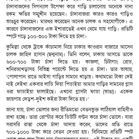
চাঁদাবাজদের সিগন্যাল উপেক্ষা করে গাড়ি চালানোয় অনেকে নানা
রকম ক্ষতির সম্মুখীন হয়েছেন। চাঁদাবাজরা কারও কারও গাড়িও
ভাঙচুর করেছেন। মারধর করেছেন অনেক চালক ও সহযোগীকে। এ
কারণে চাঁদাবাজদের এক ইশারাতেই এখন থেমে যায় গাড়ি। প্রতিটি
স্পটে গড়ে ১০০-৩০০ টাকা দিতে হয় চাঁদা।
কুমিল্লা থেকে ট্রাকে কাঁচামাল নিয়ে ঢাকার কাওরান বাজারে আসেন
চালক জাহিদ হাসান (ছদ্মনাম)। তিনি বলেন, ঢাকায় আসতে তাকে
৬০০-৭০০ টাকা চাঁদা দিতে হয়। কাজলা, চিটাগাং রোড,
শনিরআখড়াসহ বিভিন্ন পয়েন্টে দিতে হয় এ চাঁদা। তার ভাষায়,
‘পোলাপান রাতে আইসা গাড়ির সামনে খাড়ায়। কথামতো টাকা দেই
নাই দেইখা একবার লাডি দিয়া পিডাইয়া আমার গাড়ির সামনের গ্লাস
ওরা ফাডাইয়া ফালাইছে। এখনো গ্লাসটা ফাডা (ভাঙা)। একেক
জায়গায় দেড়শ-দুইশ কইরা টাকা দিতে হয়।’
জানা যায়, চাঁদা তোলার জন্য রীতিমতো বেতনভুক্ত লাঠিয়াল বাহিনীও
রাখা হচ্ছে। তারা রোস্টার করে ডিউটি বণ্টন করে চাঁদা তোলে। যারা
সরাসরি রাস্তা থেকে চাঁদা আদায় করেন, তাদের প্রতি রাতে
৭০০-১০০০ টাকা করে বেতন দেওয়া হয়। বিনিময়ে প্রতিটি স্পট