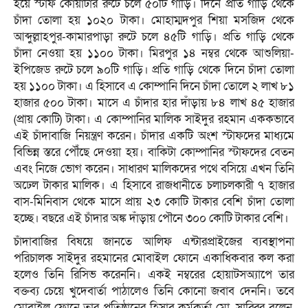
হয়ে স্টাফ কোয়ার্টার রুটে চলে ৫০টি গাড়ি। দিনে প্রতি গাড়ি থেকে
চাঁদা তোলা হয় ১০২০ টাকা। মোহাম্মদপুর শিয়া মসজিদ থেকে
আব্দুল্লাহপুর-কামারপাড়া রুটে চলে ৪৫টি গাড়ি। প্রতি গাড়ি থেকে
চাঁদা নেওয়া হয় ১১০০ টাকা। মিরপুর ১৪ নম্বর থেকে আশুলিয়া-
ইপিজেড রুটে চলে ৯০টি গাড়ি। প্রতি গাড়ি থেকে দিনে চাঁদা তোলা
হয় ১১০০ টাকা। এ হিসাবে এ কোম্পানি দিনে চাঁদা তোলে ২ লাখ ৮১
হাজার ৫০০ টাকা। মাসে এ চাঁদার হার দাঁড়ায় ৮৪ লাখ ৪৫ হাজার
(প্রায় কোটি) টাকা। এ কোম্পানির মালিক সাইদুর রহমান এককভাবে
এই চাঁদাবাজি নিয়ন্ত্রণ করেন। চাঁদার একটি অংশ স্টাফদের মাধ্যমে
বিভিন্ন স্তরে পৌঁছে দেওয়া হয়। বাকিটা কোম্পানির স্টাফদের বেতন
এবং নিজে ভোগ করেন। সাধারণ মালিকদের পথে বসিয়ে এখন তিনি
অঢেল টাকার মালিক। এ হিসাবে রাজধানীতে চলাচলকারী ৭ হাজার
বাস-মিনিবাস থেকে মাসে প্রায় ২৩ কোটি টাকার বেশি চাঁদা তোলা
হচ্ছে। বছরে এই চাঁদার অঙ্ক দাঁড়ায় পৌনে ৩০০ কোটি টাকার বেশি।
চাঁদাবাজির বিষয়ে জানতে আলিফ এন্টারপ্রাইজের ব্যবস্থাপনা
পরিচালক সাইদুর রহমানের মোবাইল ফোনে একাধিকবার কল করা
হলেও তিনি রিসিভ করেননি। একই নম্বরের হোয়াটসঅ্যাপে তার
বক্তব্য চেয়ে খুদেবার্তা পাঠালেও তিনি কোনো জবাব দেননি। তবে
মোবাইল ফোনে তার প্রতিষ্ঠানের হিসাব কর্মকর্তা মো. সাব্বির বলেন,