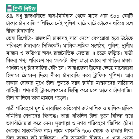
&& শুধু রাজধানীতে বাস-মিনিবাস থেকে মাসে প্রায় ৩০০ কোটি
টাকার চাঁদাবাজি * পিছিয়ে নেই পুলিশ, ঘাটে ঘাটে টোকেন ধরিয়ে চলে
নীরব চাঁদাবাজি
ডেস্ক রির্পোট:- রাজধানী ঢাকাসহ সারা দেশে বেপরোয়া হয়ে উঠেছে
পরিবহণ চাঁদাবাজ সিন্ডিকেট। মালিক-শ্রমিক সংগঠন, পুলিশ, স্থানীয়
মাস্তান ও কতিপয় অসৎ রাজনৈতিক নেতারা এ চক্রে জড়িত। যাত্রী
কিংবা পণ্য পরিবহণ-সব ক্ষেত্রেই চাঁদা ছাড়া ঘোরে না গাড়ির চাকা।
পার্থক্য শুধু চাঁদাবাজির কৌশলে। আন্তঃজেলা ট্রাকের ক্ষেত্রে মাসোহারা
হিসাবে টোকেন দিয়ে নীরব চাঁদাবাজি করে ট্রাফিক পুলিশ। আর
ঢাকায় ঢোকার মুখে চাঁদা তুলতে সরব স্থানীয় মাস্তানদের লাঠিয়াল
বাহিনী। পণ্যবাহী ট্রাকচালকদের জিম্মি করে চলে তাদের চাঁদাবাজি।
চাঁদা না দিলে তারা হামলে পড়েন।
যাত্রী পরিবহণে মূল চাঁদাবাজির অভিযোগ রুট মালিক ও মালিক-শ্রমিক
সমিতির নেতাদের বিরুদ্ধে। তারা প্রতিদিন চাঁদা তুলে বিভিন্ন স্তরে
ভাগবাঁটোয়ারা করে নেন। দূরপাল্লা ও নগর পরিবহণে ‘জিপির’ (চাঁদা
তোলার সাংকেতিক নাম) নামে বাসপ্রতি ৭০০ থেকে ৩ হাজার টাকা
চাঁদা তুলেন রুট মালিকরা। এটা অনেকটা স্বীকৃত। এ খাত থেকে