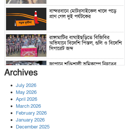
বান্দরবানে মোটরসাইকেল খাদে পড়ে
প্রাণ গেল দুই পর্যটকের
রাঙ্গামাটির বাঘাইছড়িতে বিজিবির
অভিযানে বিদেশি পিস্তল, গুলি ও বিদেশি
সিগারেট জব্দ
জাপানে শক্তিশালী ভূমিকম্পে নিহতের
সংখ্যা বেড়ে ৩৪
Archives
July 2026
রাশিয়ায় ক্যানসারের ভ্যাকসিন রোগীর
May 2026
শরীরে কার্যকরভাবে কাজ করছে, দাবি
April 2026
বিজ্ঞানীর
March 2026
February 2026
কাপ্তাই প্রেস ক্লাবের সভাপতি মাহফুজ,
January 2026
সম্পাদক রিপন মারমা নির্বাচিত
December 2025