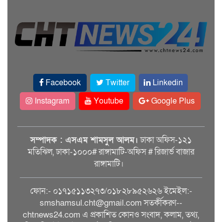
Facebook
Twitter
Linkedin
Instagram
Youtube
Google Plus
সম্পাদক : এসএম শামসুল আলম।
ঢাকা অফিস-১২১
মতিঝিল, ঢাকা-১০০০# রাঙ্গামাটি-অফিস # রিজার্ভ বাজার
রাঙ্গামাটি।
ফোন:- ০১৭১৫১১৩২৭৩/০১৮২৮৯৫২৬২৬ ইমেইল:-
smshamsul.cht@gmail.com সতর্কীকরণ--
chtnews24.com এ প্রকাশিত কোনও সংবাদ, কলাম, তথ্য,