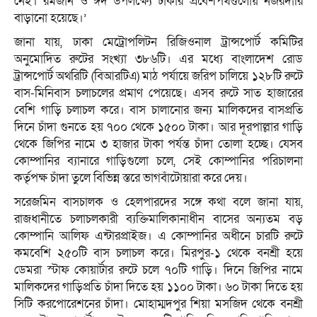
নেই। রমজান ও ঈদ উপলক্ষ্যে ঢাকার প্রবেশপথগুলোয় নজরদারি
বাড়ানো হয়েছে।’
জানা যায়, ঢাকা মেট্রোপলিটন রিজিওনাল ট্রান্সপোর্ট কমিটির
অনুমোদিত রুটের সংখ্যা ৩৮৬টি। এর মধ্যে বাংলাদেশ রোড
ট্রান্সপোর্ট অথরিটি (বিআরটিএ) মাঠ পর্যায়ে জরিপ চালিয়ে ১২৮টি রুটে
বাস-মিনিবাস চলাচলের প্রমাণ পেয়েছে। এসব রুটে সাত হাজারের
বেশি গাড়ি চলাচল করে। বাস চালানোর জন্য মালিকদের বাসপ্রতি
দিনে চাঁদা গুনতে হয় ৭০০ থেকে ১৫০০ টাকা। আর দূরপাল্লার গাড়ি
থেকে জিপির নামে ৩ হাজার টাকা পর্যন্ত চাঁদা তোলা হচ্ছে। যেসব
কোম্পানির ব্যানারে গাড়িগুলো চলে, সেই কোম্পানির পরিচালনা
কর্তৃপক্ষ চাঁদা তুলে বিভিন্ন স্তরে ভাগবাঁটোয়ারা করে দেয়।
সরেজমিন বাসচালক ও হেলপারদের সঙ্গে কথা বলে জানা যায়,
রাজধানীতে চলাচলকারী ব্যক্তিমালিকানাধীন বাসের অন্যতম বড়
কোম্পানি আলিফ এন্টারপ্রাইজ। এ কোম্পানির অধীনে চারটি রুটে
কমবেশি ২৫০টি বাস চলাচল করে। মিরপুর-১ থেকে বনশ্রী হয়ে
ডেমরা স্টাফ কোয়ার্টার রুটে চলে ৭০টি গাড়ি। দিনে জিপির নামে
মালিকদের গাড়িপ্রতি চাঁদা দিতে হয় ১১০০ টাকা। ৬০ টাকা দিতে হয়
সিটি করপোরেশনের চাঁদা। মোহাম্মদপুর শিয়া মসজিদ থেকে বনশ্রী