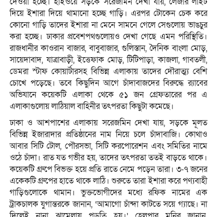
দেওয়া হচ্ছে। হাইওয়ে সড়কে সরেজমিন দেখা যায়, লেজার লাইট
দিয়ে ইশারা দিয়ে থামানো হচ্ছে গাড়ি। এরপর টোকেন চেক করে
কোনো গাড়ি তাদের ইশারা না মেনে সামনে গেলে সেগুলোয় ভাঙচুর
করা হচ্ছে। ঢাকার প্রবেশপথগুলোয়ও দেখা গেছে এমন পরিস্থিতি।
রাজধানীর কাওরান বাজার, বাবুবাজার, গুলিস্তান, দৈনিক বাংলা মোড়,
সায়েদাবাদ, যাত্রাবাড়ী, ইত্তেফাক মোড়, টিটিপাড়া, কাজলা, গাবতলী,
ডেমরা স্টাফ কোয়ার্টারসহ বিভিন্ন এলাকায় তাদের দৌরাত্ম্য বেশি
চোখে পড়েছে। তবে কিছুদিন আগে চাঁদাবাজদের বিরুদ্ধে র‌্যাবের
অভিযানে কয়েকটি এলাকা থেকে ৫১ জন গ্রেফতারের পর এ
এলাকাগুলোয় লাঠিয়াল বাহিনীর তৎপরতা কিছুটা কমেছে।
ঢাকা ও আশপাশের এলাকায় সরেজমিন দেখা যায়, সড়কে মূলত
বিভিন্ন ইজারাদার প্রতিষ্ঠানের নাম নিয়ে চলে চাঁদাবাজি। কোথাও
আবার সিটি টোল, পৌরসভা, সিটি করপোরেশন এবং সমিতির নামে
ওঠে চাঁদা। রাত যত গভীর হয়, তাদের তৎপরতা ততই বাড়তে থাকে।
কয়েকটি গ্রুপে বিভক্ত হয়ে প্রতি রাতে নেমে পড়েন তারা। ৩-৭ জনের
একেকটি গ্রুপের হাতে থাকে লাঠি। শুরুতে তারা ইশারা করে পণ্যবাহী
গাড়িগুলোকে থামান। ভুক্তভোগীদের মধ্যে রফিক নামের এক
ট্রাকচালক যুগান্তরকে জানান, ‘আমাগো চাঁন্দা কাটতে সয়ে গ্যাছে। না
দিলেই নানা ঝামেলায় পড়তি হয়।’ হেলপার মনির জানান,