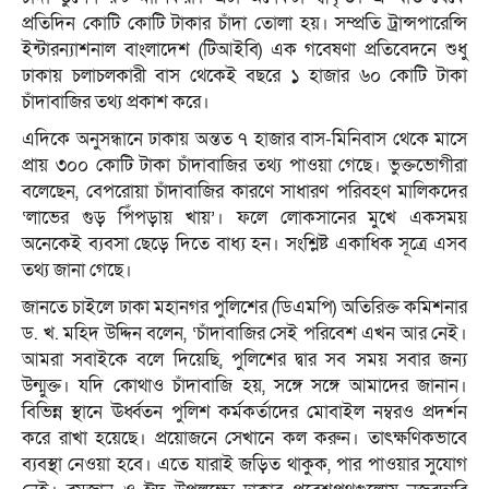
প্রতিদিন কোটি কোটি টাকার চাঁদা তোলা হয়। সম্প্রতি ট্রান্সপারেন্সি
ইন্টারন্যাশনাল বাংলাদেশ (টিআইবি) এক গবেষণা প্রতিবেদনে শুধু
ঢাকায় চলাচলকারী বাস থেকেই বছরে ১ হাজার ৬০ কোটি টাকা
চাঁদাবাজির তথ্য প্রকাশ করে।
এদিকে অনুসন্ধানে ঢাকায় অন্তত ৭ হাজার বাস-মিনিবাস থেকে মাসে
প্রায় ৩০০ কোটি টাকা চাঁদাবাজির তথ্য পাওয়া গেছে। ভুক্তভোগীরা
বলেছেন, বেপরোয়া চাঁদাবাজির কারণে সাধারণ পরিবহণ মালিকদের
‘লাভের গুড় পিঁপড়ায় খায়’। ফলে লোকসানের মুখে একসময়
অনেকেই ব্যবসা ছেড়ে দিতে বাধ্য হন। সংশ্লিষ্ট একাধিক সূত্রে এসব
তথ্য জানা গেছে।
জানতে চাইলে ঢাকা মহানগর পুলিশের (ডিএমপি) অতিরিক্ত কমিশনার
ড. খ. মহিদ উদ্দিন বলেন, ‘চাঁদাবাজির সেই পরিবেশ এখন আর নেই।
আমরা সবাইকে বলে দিয়েছি, পুলিশের দ্বার সব সময় সবার জন্য
উন্মুক্ত। যদি কোথাও চাঁদাবাজি হয়, সঙ্গে সঙ্গে আমাদের জানান।
বিভিন্ন স্থানে ঊর্ধ্বতন পুলিশ কর্মকর্তাদের মোবাইল নম্বরও প্রদর্শন
করে রাখা হয়েছে। প্রয়োজনে সেখানে কল করুন। তাৎক্ষণিকভাবে
ব্যবস্থা নেওয়া হবে। এতে যারাই জড়িত থাকুক, পার পাওয়ার সুযোগ