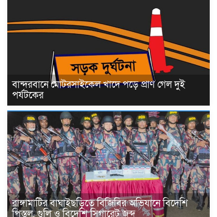
বান্দরবানে মোটরসাইকেল খাদে পড়ে প্রাণ গেল দুই
পর্যটকের
রাঙ্গামাটির বাঘাইছড়িতে বিজিবির অভিযানে বিদেশি
পিস্তল, গুলি ও বিদেশি সিগারেট জব্দ