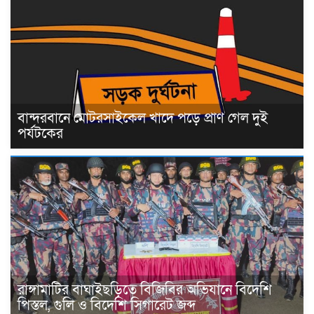
বান্দরবানে মোটরসাইকেল খাদে পড়ে প্রাণ গেল দুই
পর্যটকের
রাঙ্গামাটির বাঘাইছড়িতে বিজিবির অভিযানে বিদেশি
পিস্তল, গুলি ও বিদেশি সিগারেট জব্দ