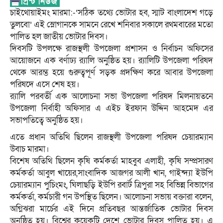
চাইথোয়াইমং মারমা:‌-‘সঠিক তথ্যে ভোটার হব, স্মাট বাংলাদেশ গড়ে
তুলবো’ এই স্লোগানকে সামনে রেখে শনিবার সকালে রথমবারের মতো
পালিত হল জাতীয় ভোটার দিবস।
দিবসটি উপলক্ষে রাজস্থলী উপজেলা প্রশাসন ও নির্বাচন অফিসের
আয়োজনে এক বর্ণাঢ্য র‍্যালি অনুষ্ঠিত হয়। র‍্যালিটি উপজেলা পরিষদ
থেকে আরম্ভ হয়ে গুরুত্বপূর্ণ সড়ক প্রদক্ষিণ করে আবার উপজেলা
পরিষদে এসে শেষ হয়।
র‍্যালি পরবর্তী এক আলোচনা সভা উপজেলা পরিষদ মিলনায়তনে
উপজেলা নির্বাহী অফিসার এ এইচ ইরফান উদ্দিন আহমেদ এর
সভাপতিত্বে অনুষ্ঠিত হয়।
এতে প্রধান অতিথি ছিলেন রাজস্থলী উপজেলা পরিষদ চেয়ারম্যান
উবাচ মারমা।
বিশেষ অতিথি ছিলেন কৃষি কর্মকর্তা মাহবুব এলাহী, কৃষি সম্প্রসারণ
কর্মকর্তা আবুল খায়ের,সাংবাদিক আজগর আলী খান, গাইন্দ্যা ইউপি
চেয়ারম্যান পুচিংমং, ঘিলাছড়ি ইউপি রবার্ট ত্রিপুরা সহ বিভিন্ন বিভাগের
কর্মকর্তা, কর্মচারী গন উপস্থিত ছিলেন। আলোচনা সভায় বক্তারা বলেন,
অগ্নিঝরা মার্চের এই দিনে প্রতিবছর আন্তর্জাতিক ভোটার দিবস
অনুষ্ঠিত হয়। বিশ্বের কয়েকটি দেশে ভোটার দিবস পালিত হয়। এ