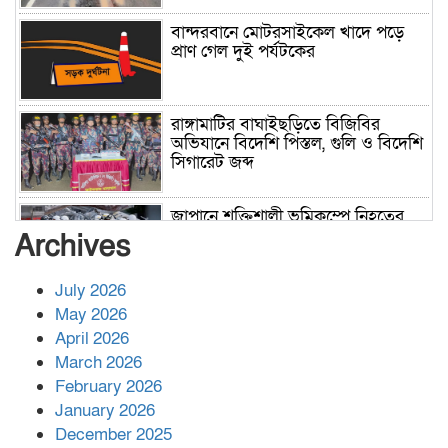
বান্দরবানে মোটরসাইকেল খাদে পড়ে
প্রাণ গেল দুই পর্যটকের
রাঙ্গামাটির বাঘাইছড়িতে বিজিবির
অভিযানে বিদেশি পিস্তল, গুলি ও বিদেশি
সিগারেট জব্দ
জাপানে শক্তিশালী ভূমিকম্পে নিহতের
সংখ্যা বেড়ে ৩৪
Archives
July 2026
রাশিয়ায় ক্যানসারের ভ্যাকসিন রোগীর
May 2026
শরীরে কার্যকরভাবে কাজ করছে, দাবি
April 2026
বিজ্ঞানীর
March 2026
February 2026
কাপ্তাই প্রেস ক্লাবের সভাপতি মাহফুজ,
January 2026
সম্পাদক রিপন মারমা নির্বাচিত
December 2025