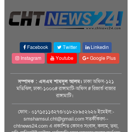
Facebook
Twitter
Linkedin
Instagram
Youtube
Google Plus
সম্পাদক : এসএম শামসুল আলম।
ঢাকা অফিস-১২১
মতিঝিল, ঢাকা-১০০০# রাঙ্গামাটি-অফিস # রিজার্ভ বাজার
রাঙ্গামাটি।
ফোন:- ০১৭১৫১১৩২৭৩/০১৮২৮৯৫২৬২৬ ইমেইল:-
smshamsul.cht@gmail.com সতর্কীকরণ--
chtnews24.com এ প্রকাশিত কোনও সংবাদ, কলাম, তথ্য,