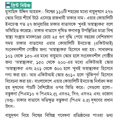
মুসাহিদ উদ্দিন আহমদ:- বিশ্বের ১১০টি শহরের মধ্যে বায়ুদূষণে ২৭৬
স্কোর নিয়ে শীর্ষে উঠে এসেছে রাজধানী ঢাকার নাম। এয়ার কোয়ালিটি
ইনডেক্স গত ২৭ জানুয়ারির ঢাকার বাতাসকে ‘খুবই অস্বাস্থ্যকর’ বলে
অভিহিত করেছে। ঢাকার বাতাসে দূষিত কণাবস্তু উপস্থিতির মাত্রা বিশ্ব
স্বাস্থ্য সংস্থার মানদণ্ডের চেয়ে ২৫ গুণ বৃদ্ধি পেয়ে বছরের বেশিরভাগ
সময় ঢাকার বাতাসের এয়ার কোয়ালিটি ইনডেক্স (একিউআই)
সংবেদনশীল গোষ্ঠীর জন্য ‘অস্বাস্থ্যকর’ হিসেবে ধরা হয়। সাধারণত
১০১ থেকে ১৫০-এর মধ্যে বায়ুমান স্কোর হলে সংবেদনশীল গোষ্ঠীর
জন্য ‘অস্বাস্থ্যকর’, ১৫০ থেকে ২০০-এর মধ্যে একিউআই স্কোর
‘অস্বাস্থ্যকর’ এবং ২০১ থেকে ৩০০ হলে ‘খুবই অস্বাস্থ্যকর’ হিসেবে
গণ্য করা হয়। আর একিউআই স্কোর ৩০১+ হলে ‘ঝুঁকিপূর্ণ’ হিসেবে
বিবেচনা করা হয়। বাংলাদেশে এয়ার কোয়ালিটি ইনডেক্স নির্ধারণ করা
হয় দূষণের পাঁচটি বৈশিষ্ট্যের ওপর ভিত্তি করে। সেগুলো হলো—
বস্তুকণা (পিএম১০ ও পিএম২.৫), এনও২, সিও, এসও২ এবং ওজোন
(ও৩)। ঢাকার বাতাসে অতিক্ষুদ্র বস্তুকণা (পিএম ২.৫) দূষণের প্রধান
উৎস।
বায়ুদূষণ নিয়ে বিশ্বের বিভিন্ন গবেষণা প্রতিষ্ঠানের পাওয়া তথ্য