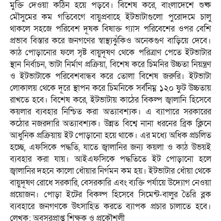
মুক্তি দেওয়া কঠিন হয়ে পড়বে। বিশেষ করে, বাংলাদেশে শুষ্ক
মৌসুমের কম গতিবেগে বায়ুপ্রবাহে ইটভাটাগুলো পুরোদমে চালু
থাকলে সহজে পরিবেশ দূষক বিষাক্ত গ্যাস পরিবেশের ওপর বেশি
প্রভাব বিস্তার করে জনগণের স্বাস্থ্যঝুঁকিও অনেকগুণ বাড়িয়ে দেবে।
কাঠ পোড়ানোর ফলে সৃষ্ট বায়ুদূষণ থেকে পরিত্রাণ পেতে ইটভাটার
স্থান নির্বাচন, ভাটা নির্মাণ প্রক্রিয়া, বিশেষ করে চিমনির উচ্চতা নিয়ন্ত্রণ
ও ইটভাটাকে পরিবেশবান্ধব করে তোলা বিশেষ জরুরি। ইটভাটা
লোকালয় থেকে দূরে স্থাপন করে চিমনিকে সর্বনিম্ন ১২০ ফুট উচ্চতায়
রাখতে হবে। বিশেষ করে, ইটভাটায় কাঠের বিকল্প জ্বালানি হিসেবে
কয়লার ব্যবহার নিশ্চিত করা অত্যাবশ্যক। এ ব্যাপারে সরকারের
কঠোর নজরদারি অত্যাবশ্যক। উন্নত বিশ্বে নানা ধরনের ব্রিক ক্লিনে
আধুনিক প্রক্রিয়ায় ইট পোড়ানো হয়ে থাকে। এর মধ্যে অধিক প্রচলিত
হচ্ছে, এফসিকে পদ্ধতি, যাতে জ্বালানির জন্য কয়লা ও কাঠ উভয়ই
ব্যবহার করা যায়। আইএফসিকে পদ্ধতিতে ইট পোড়ানো হলে
জ্বালানির দহনে কালো ধোঁয়ার নির্গমন কম হয়। ইটভাটার ধোঁয়া থেকে
বায়ুদূষণ রোধে সরকারি, বেসরকারি এবং ব্যক্তি পর্যায়ে উদ্যোগ নেওয়া
প্রয়োজন। পোড়া ইটের বিকল্প হিসেবে সিমেন্ট-বালুর তৈরি ব্লক
ব্যবহারে জনগণকে উৎসাহিত করতে ব্যাপক প্রচার চালাতে হবে।
লেখক: অবসরপ্রাপ্ত শিক্ষক ও প্রকৌশলী