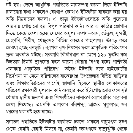
নষ্ট হয়। দেশে আধুনিক পদ্ধতিতে মানসম্পন্ন কয়লা দিয়ে ইটভাটা
চালানোর কথা থাকলেও কোথাও কোথাও ইটভাটায় ব্যবহার করা হয়
অতি নিম্নমানের কয়লা। এ ছাড়া ইটভাটাগুলোতে অতি পুরোনো
কায়দায় পোড়ানো হয় বিপুল পরিমাণ কাঠ। আর এ কাঠের জোগান
দিতে কেটে ফেলা হচ্ছে দেশের অমূল্য সম্পদ—আম, তেঁতুল, সুন্দরী,
মেহগনি, শিরীষ, খেজুরসহ বিভিন্ন রকমের গাছপালা। উজাড় করে
দেওয়া হচ্ছে বনভূমি। ব্যাপক বৃক্ষ নিধনের ফলে প্রাকৃতিক পরিবেশের
দ্রুত অবনতি ঘটছে। সরকারি বিধিবিধান না মেনে ১২০ ফুটের কম
উচ্চতায় চিমনি স্থাপনের ফলে কালো ধোঁয়ায় বিপন্ন হচ্ছে পার্শ্ববর্তী
এলাকার প্রাকৃতিক পরিবেশ। অবৈধ ইটভাটা বন্ধে হাইকোর্টের
নির্দেশনা না মেনে বরিশালের বাকেরগঞ্জ উপজেলার বিভিন্ন বাড়িঘর
এবং শিক্ষাপ্রতিষ্ঠানের পাশেই জ্বালানি হিসেবে স্থানীয় লোকালয়ের
পরিবেশ রক্ষাকারী মূল্যবান কাঠ ব্যবহার করে ইট পোড়ানোর ফলে সৃষ্ট
ধোঁয়ায় স্থানীয় জনগণ এবং শিক্ষার্থীদের নানারূপ রোগব্যাধির সম্ভাবনা
দেখা দিয়েছে। এমনকি এলাকার রবিশস্য, আমের মুকুলসহ সব
ধরনের ফল নষ্ট হয়ে যাচ্ছে।
সনাতন পদ্ধতিতে ইটভাটার কার্যক্রম চলতে থাকলে বায়ুমণ্ডল দূষণ
থেকে যেমনি রেহাই মিলবে না, তেমনি জনগণকে স্বাস্থ্যঝুঁকি থেকে