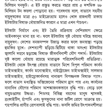
মিলিয়ন ঘনফুট। এ ইট প্রস্তুত করতে বছরে প্রায় ৫ দশমিক ৬৮
মিলিয়ন টন কয়লা পোড়ানো হয়। গবেষণায় বলে, বাতাসে সহনীয়
বায়ুদূষকের মাত্রা ৫০ মাইক্রোগ্রাম হলেও খোদ রাজধানী ঢাকায়
ইটভাটার বিষাক্ত ধোঁয়াজনিত কারণে এ মাত্রা এখন পাঁচগুণ।
ইটভাটা নির্মাণে এবং ইট তৈরি প্রক্রিয়ায় বেশিরভাগ ক্ষেত্রে
আইনকানুন মানা হয় না। ফলে ইটভাটায় সৃষ্ট ধোঁয়ায় ঘটছে ভয়াবহ
বায়ুদূষণ। দেশের বনজসম্পদ উজাড় করার ফলে জনস্বাস্থ্য পড়ছে
হুমকির মুখে। দেশব্যাপী ছড়িয়ে-ছিটিয়ে থাকা অসংখ্য ইটভাটার
জ্বালানি দহনে ছড়াচ্ছে বিষাক্ত জীবনবিনাশী যৌগ পদার্থ। ইটভাটায়
সৃষ্ট কালো ধোঁয়ায় রয়েছে মারাত্মক পরিবেশবিনাশী প্রতিক্রিয়া।
ইটভাটা থেকে উৎপন্ন ধোঁয়ায় বাতাসে মিশে বিপুল পরিমাণ কার্বন
ডাইঅক্সাইড, কার্বন মনোক্সাইড, নাইট্রোজেন ডাইঅক্সাইট, সালফার
ডাইঅক্সাইড, হাইড্রোকার্বনসহ নানারূপ বিপজ্জনক বিষাক্ত গ্যাস।
ফলে বাতাস মধ্যস্থিত অক্সিজেনের পরিমাণ হ্রাস পায় এবং কার্বনের
নানাবিধ যৌগের পরিমাণ আশঙ্কাজনকভাবে বৃদ্ধি পায়। বেড়ে চলে
বায়ুমণ্ডলের উষ্ণতা। শিশুসহ বিভিন্ন বয়সের মানুষ শ্বাসকষ্ট,
ব্রংকাইটিস, হাঁপানি এবং ফুসফুসের নানা জটিল রোগে আক্রান্ত হয়।
গৃহপালিত প্রাণীর রোগবালাই বৃদ্ধি পায়। ফসলি জমির উৎপাদনশীলতা