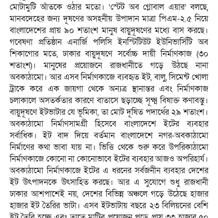
মোটামুটি আঁতকে ওঠার মতো। ‘স্টেট অব গ্লোবাল এয়ার’ বলছে,
মানবদেহের জন্য দূষণের অসহনীয় উপাদান মাত্রা পিএম-২.৫ নিয়ে
বাংলাদেশের প্রায় ৯০ শতাংশ মানুষ বায়ুদূষণের মধ্যে বাস করছে।
গবেষণা প্রতিষ্ঠান এনার্জি পলিসি ইনস্টিটিউট ইউনিভার্সিটি অব
শিকাগোর মতে, ঢাকার বায়ুদূষণে সর্বোচ্চ দায়ী নির্মাণকাজ (৩০
শতাংশ)। মানুষের প্রয়োজনে রাজধানীতে গড়ে উঠছে নানা
অবকাঠামো। আর এসব নির্মাণকাজে ব্যবহৃত ইট, বালু, সিমেন্ট খোলা
ট্রাকে করে এক জায়গা থেকে অন্যত্র স্থানান্তর এবং নির্মাণকাজ
চলাকালে অসতর্কতার কারণে বাতাসে ছড়াচ্ছে সূক্ষ্ম বিষাক্ত কণাবস্তু।
বায়ুদূষণে ইটভাটার যে ভূমিকা, তা মোট দূষিত পদার্থের ২৯ শতাংশ।
অবকাঠামো নির্মাণসামগ্রী হিসেবে বাংলাদেশে ইটের ব্যবহার
সর্বাধিক। ইট বাদ দিয়ে বর্তমান বাংলাদেশে নগর-অবকাঠামো
নির্মাণের কথা ভাবা যায় না। ভিত্তি থেকে শুরু করে উপরিকাঠামো
নির্মাণকাজে কোনো না কোনোভাবে ইটের ব্যবহার আজও অপরিহার্য।
অবকাঠামো নির্মাণকাজে ইটের এ ধরনের সর্বজনীন ব্যবহার দেশের
ইট উৎপাদনকে উৎসাহিত করছে। আর এ সুযোগে শুধু রাজধানী
ঢাকার আশপাশেই নয়, দেশের বিভিন্ন অঞ্চলে গড়ে উঠেছে হাজার
হাজার ইট তৈরির ভাটা। এসব ইটভাটায় বছরে ২৩ বিলিয়নের বেশি
ইট তৈরি হচ্ছে এবং তাতে মাটির প্রয়োজন পড়ে প্রায় ৩৩ হাজার ৫০