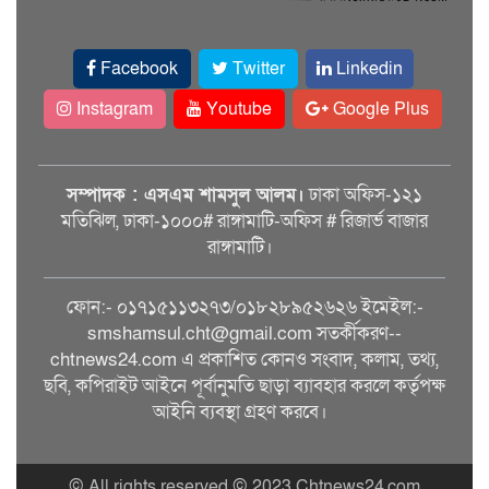
Facebook
Twitter
Linkedin
Instagram
Youtube
Google Plus
সম্পাদক : এসএম শামসুল আলম।
ঢাকা অফিস-১২১
মতিঝিল, ঢাকা-১০০০# রাঙ্গামাটি-অফিস # রিজার্ভ বাজার
রাঙ্গামাটি।
ফোন:- ০১৭১৫১১৩২৭৩/০১৮২৮৯৫২৬২৬ ইমেইল:-
smshamsul.cht@gmail.com সতর্কীকরণ--
chtnews24.com এ প্রকাশিত কোনও সংবাদ, কলাম, তথ্য,
ছবি, কপিরাইট আইনে পূর্বানুমতি ছাড়া ব্যাবহার করলে কর্তৃপক্ষ
আইনি ব্যবস্থা গ্রহণ করবে।
© All rights reserved © 2023 Chtnews24.com