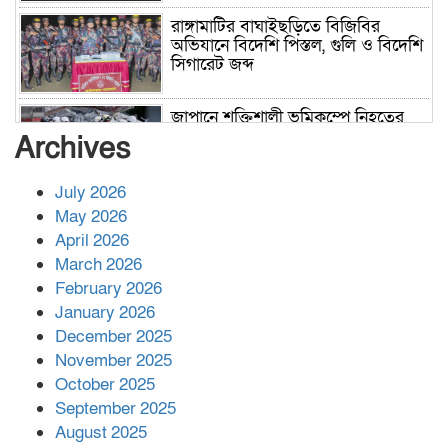
রাঙ্গামাটির বাঘাইছড়িতে বিজিবির
অভিযানে বিদেশি পিস্তল, গুলি ও বিদেশি
সিগারেট জব্দ
জাপানে শক্তিশালী ভূমিকম্পে নিহতের
সংখ্যা বেড়ে ৩৪
Archives
July 2026
রাশিয়ায় ক্যানসারের ভ্যাকসিন রোগীর
May 2026
শরীরে কার্যকরভাবে কাজ করছে, দাবি
April 2026
বিজ্ঞানীর
March 2026
February 2026
কাপ্তাই প্রেস ক্লাবের সভাপতি মাহফুজ,
January 2026
সম্পাদক রিপন মারমা নির্বাচিত
December 2025
November 2025
October 2025
মালয়েশিয়ার প্রধানমন্ত্রীকে চিঠি দেয়ার
September 2025
পর ফোন তারেক রহমানের,গ্যাস সঙ্কট
মোকাবিলায় সহায়তার আশ্বাস
August 2025