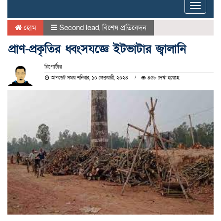
Toggle
naviga
হোম
Second lead
,
বিশেষ প্রতিবেদন
প্রাণ-প্রকৃতির ধ্বংসযজ্ঞে ইটভাটার জ্বালানি
রিপোর্টার
আপডেট সময় শনিবার, ১০ ফেব্রুয়ারী, ২০২৪
৪৫৮ দেখা হয়েছে