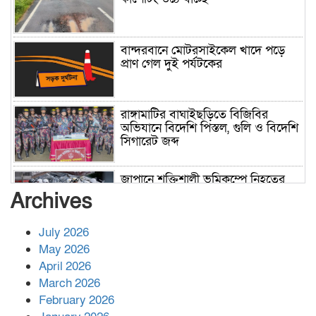
বান্দরবানে মোটরসাইকেল খাদে পড়ে
প্রাণ গেল দুই পর্যটকের
রাঙ্গামাটির বাঘাইছড়িতে বিজিবির
অভিযানে বিদেশি পিস্তল, গুলি ও বিদেশি
সিগারেট জব্দ
জাপানে শক্তিশালী ভূমিকম্পে নিহতের
সংখ্যা বেড়ে ৩৪
Archives
July 2026
রাশিয়ায় ক্যানসারের ভ্যাকসিন রোগীর
May 2026
শরীরে কার্যকরভাবে কাজ করছে, দাবি
April 2026
বিজ্ঞানীর
March 2026
February 2026
কাপ্তাই প্রেস ক্লাবের সভাপতি মাহফুজ,