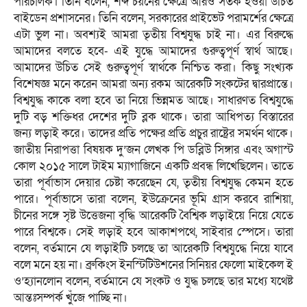
পরিচালক। তিনি বলেন, শব্দ চয়নের ক্ষেত্রে আরও সতর্ক হওয়া উচিত
বাইডেন প্রশাসনের। তিনি বলেন, সরকারের প্রাইভেট পরামর্শের ক্ষেত্রে
এটা ভুল না। অবশ্যই আমরা তৃতীয় বিশ্বযুদ্ধ চাই না। এর বিরুদ্ধে
আমাদের বলতে হবে- এই যুদ্ধে আমাদের গুরুত্বপূর্ণ স্বার্থ আছে।
আমাদের উচিত সেই গুরুত্বপূর্ণ স্বার্থকে নিশ্চিত করা। কিছু সংখ্যক
বিশেষজ্ঞ মনে করেন আমরা অন্য রকম আরেকটি সংকটের দ্বারপ্রান্তে।
বিশ্বযুদ্ধ কাকে বলা হবে তা নিয়ে ভিন্নমত আছে। সাধারণত বিশ্বযুদ্ধে
দুটি বড় শক্তিধর দেশের দুটি ব্লক থাকে। তারা আধিপত্য বিস্তারের
জন্য লড়াই করে। তাদের প্রতি পক্ষের প্রতি প্রচুর রাষ্ট্রের সমর্থন থাকে।
জাতীয় নিরাপত্তা বিষয়ক দু’জন লেখক পি ডব্লিউ সিঙ্গার এবং অগাস্ট
কোল ২০১৫ সালে টাইম ম্যাগাজিনে একটি প্রবন্ধ লিখেছিলেন। তাতে
তারা পূর্বাভাস দেয়ার চেষ্টা করেছেন যে, তৃতীয় বিশ্বযুদ্ধ কেমন হতে
পারে। পূর্বাভাসে তারা বলেন, ইউক্রেনের ভূমি গ্রাস করবে রাশিয়া,
চীনের সঙ্গে সৃষ্ট উত্তেজনা বৃদ্ধি আরেকটি বৈশ্বিক লড়াইয়ে নিয়ে যেতে
পারে বিশ্বকে। সেই লড়াই হবে আকাশপথে, সাইবার স্পেসে। তারা
বলেন, বর্তমানে যে লড়াইটি চলছে তা আরেকটি বিশ্বযুদ্ধে নিয়ে যাবে
বলে মনে হয় না। ব্রুকিংস ইনস্টিটিউশনের সিনিয়র ফেলো মাইকেল ই
ও’হ্যানলোন বলেন, বর্তমানে যে সংকট ও যুদ্ধ চলছে তার মধ্যে যথেষ্ট
আন্তঃসম্পর্ক খুঁজে পাচ্ছি না।