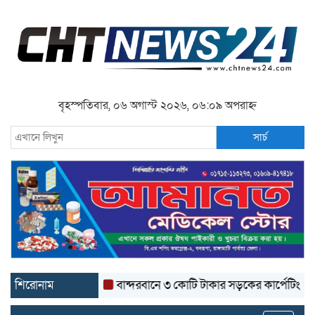
বৃহস্পতিবার, ০৬ অগাস্ট ২০২৬, ০৬:০৯ অপরাহ্ন
সার্চ
শিরোনাম
বান্দরবানে ৩ কোটি টাকার সড়কের কার্পেটিং উঠে যাচ্ছে