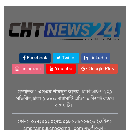
Facebook
Twitter
Linkedin
Instagram
Youtube
Google Plus
সম্পাদক : এসএম শামসুল আলম।
ঢাকা অফিস-১২১
মতিঝিল, ঢাকা-১০০০# রাঙ্গামাটি-অফিস # রিজার্ভ বাজার
রাঙ্গামাটি।
ফোন:- ০১৭১৫১১৩২৭৩/০১৮২৮৯৫২৬২৬ ইমেইল:-
smshamsul.cht@gmail.com সতর্কীকরণ--