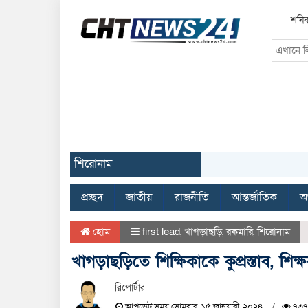
শনিব
শিরোনাম
প্রচ্ছদ
জাতীয়
রাজনীতি
আন্তর্জাতিক
অর
হোম
first lead
,
খাগড়াছড়ি
,
রকমারি
,
শিরোনাম
খাগড়াছড়িতে শিক্ষিকাকে কুপ্রস্তাব, শিক
রিপোর্টার
আপডেট সময় সোমবার, ১৫ জানুয়ারী, ২০২৪
৭৩৭ 