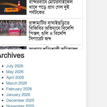
বান্দরবানে মোটরসাইকেল
খাদে পড়ে প্রাণ গেল দুই
পর্যটকের
রাঙ্গামাটির বাঘাইছড়িতে
বিজিবির অভিযানে বিদেশি
পিস্তল, গুলি ও বিদেশি
সিগারেট জব্দ
জাপানে শক্তিশালী ভূমিকম্পে
Archives
নিহতের সংখ্যা বেড়ে ৩৪
July 2026
রাশিয়ায় ক্যানসারের ভ্যাকসিন
May 2026
রোগীর শরীরে কার্যকরভাবে
April 2026
কাজ করছে, দাবি বিজ্ঞানীর
March 2026
February 2026
কাপ্তাই প্রেস ক্লাবের সভাপতি
মাহফুজ, সম্পাদক রিপন মারমা
January 2026
নির্বাচিত
December 2025
November 2025