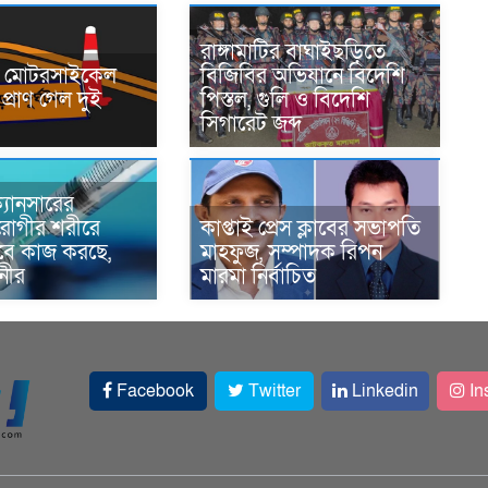
রাঙ্গামাটির বাঘাইছড়িতে
নে মোটরসাইকেল
বিজিবির অভিযানে বিদেশি
প্রাণ গেল দুই
পিস্তল, গুলি ও বিদেশি
সিগারেট জব্দ
্যানসারের
রোগীর শরীরে
কাপ্তাই প্রেস ক্লাবের সভাপতি
াবে কাজ করছে,
মাহফুজ, সম্পাদক রিপন
ানীর
মারমা নির্বাচিত
Facebook
Twitter
Linkedin
In