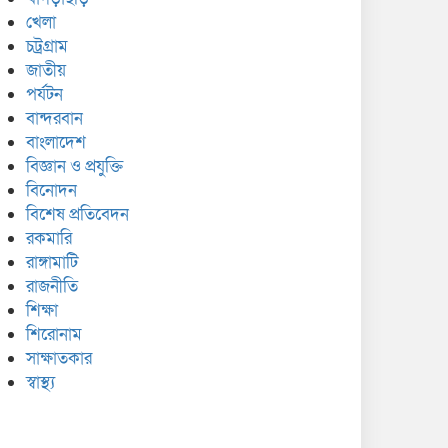
খেলা
চট্রগ্রাম
জাতীয়
পর্যটন
বান্দরবান
বাংলাদেশ
বিজ্ঞান ও প্রযুক্তি
বিনোদন
বিশেষ প্রতিবেদন
রকমারি
রাঙ্গামাটি
রাজনীতি
শিক্ষা
শিরোনাম
সাক্ষাতকার
স্বাস্থ্য