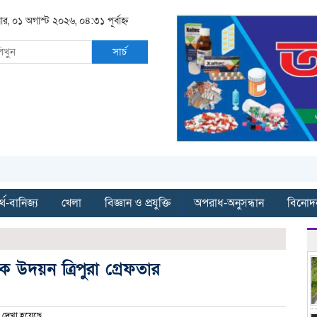
ার, ০১ অগাস্ট ২০২৬, ০৪:৩১ পূর্বাহ্ন
সার্চ
্থ-বানিজ্য
খেলা
বিজ্ঞান ও প্রযুক্তি
অপরাধ-অনুসন্ধান
বিনোদ
্ষক উদয়ন ত্রিপুরা গ্রেফতার
দেখা হয়েছে