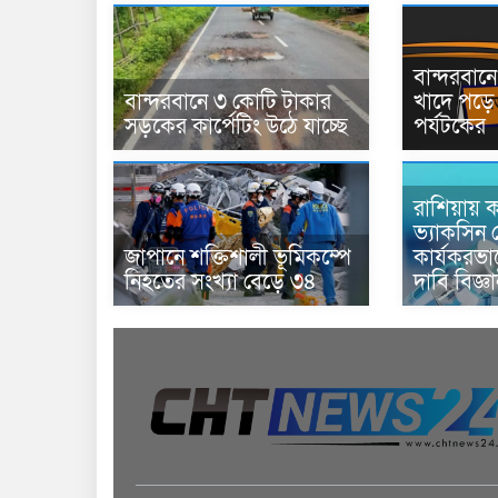
বান্দরবা
বান্দরবানে ৩ কোটি টাকার
খাদে পড়ে 
সড়কের কার্পেটিং উঠে যাচ্ছে
পর্যটকের
রাশিয়ায় ক
ভ্যাকসিন 
জাপানে শক্তিশালী ভূমিকম্পে
কার্যকরভ
নিহতের সংখ্যা বেড়ে ৩৪
দাবি বিজ্ঞ