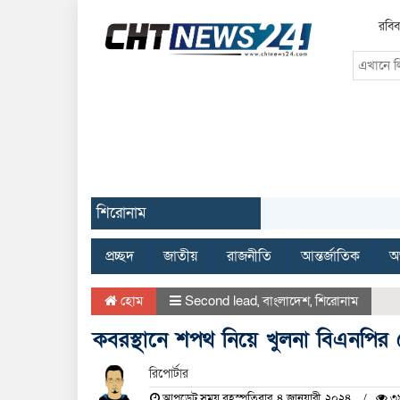
রবিব
শিরোনাম
প্রচ্ছদ
জাতীয়
রাজনীতি
আন্তর্জাতিক
অর
হোম
Second lead
,
বাংলাদেশ
,
শিরোনাম
কবরস্থানে শপথ নিয়ে খুলনা বিএনপির
রিপোর্টার
আপডেট সময় বৃহস্পতিবার, ৪ জানুয়ারী, ২০২৪
৩৯