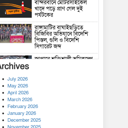
বান্দরবানে মোটরসাইকেল
খাদে পড়ে প্রাণ গেল দুই
পর্যটকের
রাঙ্গামাটির বাঘাইছড়িতে
বিজিবির অভিযানে বিদেশি
পিস্তল, গুলি ও বিদেশি
সিগারেট জব্দ
জাপানে শক্তিশালী ভূমিকম্পে
Archives
নিহতের সংখ্যা বেড়ে ৩৪
July 2026
রাশিয়ায় ক্যানসারের ভ্যাকসিন
May 2026
রোগীর শরীরে কার্যকরভাবে
April 2026
কাজ করছে, দাবি বিজ্ঞানীর
March 2026
February 2026
কাপ্তাই প্রেস ক্লাবের সভাপতি
মাহফুজ, সম্পাদক রিপন মারমা
January 2026
নির্বাচিত
December 2025
November 2025