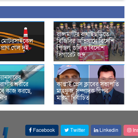
রাঙ্গামাটির বাঘাইছড়িতে
নে মোটরসাইকেল
বিজিবির অভিযানে বিদেশি
প্রাণ গেল দুই
পিস্তল, গুলি ও বিদেশি
সিগারেট জব্দ
্যানসারের
রোগীর শরীরে
কাপ্তাই প্রেস ক্লাবের সভাপতি
াবে কাজ করছে,
মাহফুজ, সম্পাদক রিপন
ানীর
মারমা নির্বাচিত
Facebook
Twitter
Linkedin
In