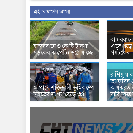
এই বিভাগের আরো
বান্দরবা
বান্দরবানে ৩ কোটি টাকার
খাদে পড়ে 
সড়কের কার্পেটিং উঠে যাচ্ছে
পর্যটকের
রাশিয়ায় ক
ভ্যাকসিন 
জাপানে শক্তিশালী ভূমিকম্পে
কার্যকরভ
নিহতের সংখ্যা বেড়ে ৩৪
দাবি বিজ্ঞ