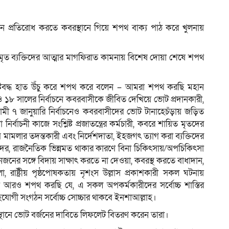
বাচন প্রতিরোধ করতে কবরস্থানে গিয়ে শপথ বাক্য পাঠ করে খুলনায়
ম
 ও মৃত ব্যক্তিদের আত্মার মাগফিরাত কামনায় বিশেষ দোয়া শেষে শপথ
টিবদ্ধ হাত উঁচু করে শপথ করে বলেন – আমরা শপথ করছি মহান
 ১৮ সালের নির্বাচনে কবরবাসীকে জীবিত দেখিয়ে ভোট প্রদানকারী,
মী ৭ জানুয়ারি নির্বাচনেও কবরবাসীদের ভোট টানাহেচঁড়ায় জড়িত
নির্বাচনী কাজে সংশ্লিষ্ট প্রজাতন্ত্রের কর্মচারী, কবরে শায়িত মৃতদের
মলার তদন্তকারী এবং নির্দেশদাতা, ইহজগৎ ত্যাগ করা ব্যক্তিদের
ারীদের, রাজনৈতিক ভিন্নমত থাকার কারণে বিনা চিকিৎসায়/অপচিকিৎসা
নজনের সঙ্গে বিদায় সাক্ষাৎ করতে না দেওয়া, কবরস্থ করতে বাধাদান,
 রাষ্ট্রীয় পৃষ্ঠপোষকতায় নৃশংস উল্লাস প্রকাশকারী সকল ঘটনায়
আরও শপথ করছি যে, এ সকল অপকর্মকারীদের সর্বোচ্চ শাস্তির
যোগী সংগঠন সর্বোচ্চ সোচ্চার থাকবে ইনশাআল্লাহ।
 স্থানে ভোট বর্জনের দাবিতে লিফলেট বিতরণ করেন তারা।