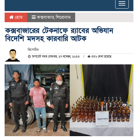
Toggle
naviga
হোম
কক্সবাজার
,
শিরোনাম
কক্সবাজারের টেকনাফে র‌্যাবের অভিযান
বিদেশি মদসহ কারবারি আটক
রিপোর্টার
আপডেট সময় সোমবার, ২৭ নভেম্বর, ২০২৩
৫৫৬ দেখা হয়েছে