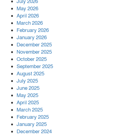
July 2026
রাশিয়ায় ক্যানসারের ভ্যাকসিন রোগীর
May 2026
শরীরে কার্যকরভাবে কাজ করছে, দাবি
April 2026
বিজ্ঞানীর
March 2026
February 2026
কাপ্তাই প্রেস ক্লাবের সভাপতি মাহফুজ,
January 2026
সম্পাদক রিপন মারমা নির্বাচিত
December 2025
November 2025
October 2025
মালয়েশিয়ার প্রধানমন্ত্রীকে চিঠি দেয়ার
September 2025
পর ফোন তারেক রহমানের,গ্যাস সঙ্কট
মোকাবিলায় সহায়তার আশ্বাস
August 2025
July 2025
June 2025
২২১ কোটি টাকা বেড়েছে রেলের আয়,
কীভাবে?
May 2025
April 2025
March 2025
এক বিলিয়ন ডলার বিনিয়োগ হবে
February 2025
আনোয়ারায়
January 2025
December 2024