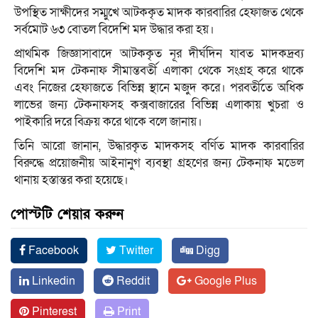
উপস্থিত সাক্ষীদের সম্মুখে আটককৃত মাদক কারবারির হেফাজত থেকে
সর্বমোট ৬৩ বোতল বিদেশি মদ উদ্ধার করা হয়।
প্রাথমিক জিজ্ঞাসাবাদে আটককৃত নূর দীর্ঘদিন যাবত মাদকদ্রব্য
বিদেশি মদ টেকনাফ সীমান্তবর্তী এলাকা থেকে সংগ্রহ করে থাকে
এবং নিজের হেফাজতে বিভিন্ন স্থানে মজুদ করে। পরবর্তীতে অধিক
লাভের জন্য টেকনাফসহ কক্সবাজারের বিভিন্ন এলাকায় খুচরা ও
পাইকারি দরে বিক্রয় করে থাকে বলে জানায়।
তিনি আরো জানান, উদ্ধারকৃত মাদকসহ বর্ণিত মাদক কারবারির
বিরুদ্ধে প্রয়োজনীয় আইনানুগ ব্যবস্থা গ্রহণের জন্য টেকনাফ মডেল
থানায় হস্তান্তর করা হয়েছে।
পোস্টটি শেয়ার করুন
Facebook
Twitter
Digg
Linkedin
Reddit
Google Plus
Pinterest
Print