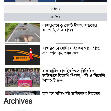
সর্বশেষ
জনপ্রিয়
বান্দরবানে ৩ কোটি টাকার সড়কের
কার্পেটিং উঠে যাচ্ছে
বান্দরবানে মোটরসাইকেল খাদে পড়ে
প্রাণ গেল দুই পর্যটকের
রাঙ্গামাটির বাঘাইছড়িতে বিজিবির
অভিযানে বিদেশি পিস্তল, গুলি ও বিদেশি
সিগারেট জব্দ
জাপানে শক্তিশালী ভূমিকম্পে নিহতের
সংখ্যা বেড়ে ৩৪
Archives