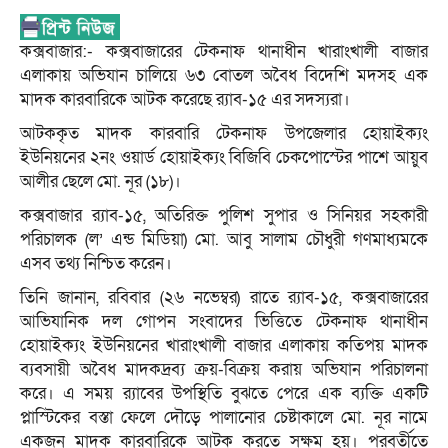
কক্সবাজার:- কক্সবাজারের টেকনাফ থানাধীন খারাংখালী বাজার
এলাকায় অভিযান চালিয়ে ৬৩ বোতল অবৈধ বিদেশি মদসহ এক
মাদক কারবারিকে আটক করেছে র‌্যাব-১৫ এর সদস্যরা।
আটককৃত মাদক কারবারি টেকনাফ উপজেলার হোয়াইক্যং
ইউনিয়নের ২নং ওয়ার্ড হোয়াইক্যং বিজিবি চেকপোস্টের পাশে আয়ুব
আলীর ছেলে মো. নূর (১৮)।
কক্সবাজার র‌্যাব-১৫, অতিরিক্ত পুলিশ সুপার ও সিনিয়র সহকারী
পরিচালক (ল’ এন্ড মিডিয়া) মো. আবু সালাম চৌধুরী গণমাধ্যমকে
এসব তথ্য নিশ্চিত করেন।
তিনি জানান, রবিবার (২৬ নভেম্বর) রাতে র‌্যাব-১৫, কক্সবাজারের
আভিযানিক দল গোপন সংবাদের ভিত্তিতে টেকনাফ থানাধীন
হোয়াইক্যং ইউনিয়নের খারাংখালী বাজার এলাকায় কতিপয় মাদক
ব্যবসায়ী অবৈধ মাদকদ্রব্য ক্রয়-বিক্রয় করায় অভিযান পরিচালনা
করে। এ সময় র‌্যাবের উপস্থিতি বুঝতে পেরে এক ব্যক্তি একটি
প্লাস্টিকের বস্তা ফেলে দৌড়ে পালানোর চেষ্টাকালে মো. নূর নামে
একজন মাদক কারবারিকে আটক করতে সক্ষম হয়। পরবর্তীতে