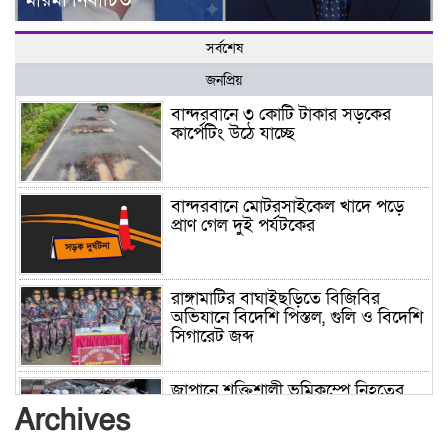
মারমা নির্বাচিত
সর্বশেষ
জনপ্রিয়
বান্দরবানে ৩ কোটি টাকার সড়কের
কার্পেটিং উঠে যাচ্ছে
বান্দরবানে মোটরসাইকেল খাদে পড়ে
প্রাণ গেল দুই পর্যটকের
রাঙ্গামাটির বাঘাইছড়িতে বিজিবির
অভিযানে বিদেশি পিস্তল, গুলি ও বিদেশি
সিগারেট জব্দ
জাপানে শক্তিশালী ভূমিকম্পে নিহতের
সংখ্যা বেড়ে ৩৪
Archives