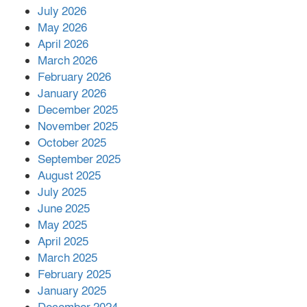
July 2026
রাশিয়ায় ক্যানসারের ভ্যাকসিন রোগীর
May 2026
শরীরে কার্যকরভাবে কাজ করছে, দাবি
April 2026
বিজ্ঞানীর
March 2026
February 2026
কাপ্তাই প্রেস ক্লাবের সভাপতি মাহফুজ,
January 2026
সম্পাদক রিপন মারমা নির্বাচিত
December 2025
November 2025
October 2025
মালয়েশিয়ার প্রধানমন্ত্রীকে চিঠি দেয়ার
September 2025
পর ফোন তারেক রহমানের,গ্যাস সঙ্কট
মোকাবিলায় সহায়তার আশ্বাস
August 2025
July 2025
June 2025
২২১ কোটি টাকা বেড়েছে রেলের আয়,
কীভাবে?
May 2025
April 2025
March 2025
এক বিলিয়ন ডলার বিনিয়োগ হবে
February 2025
আনোয়ারায়
January 2025