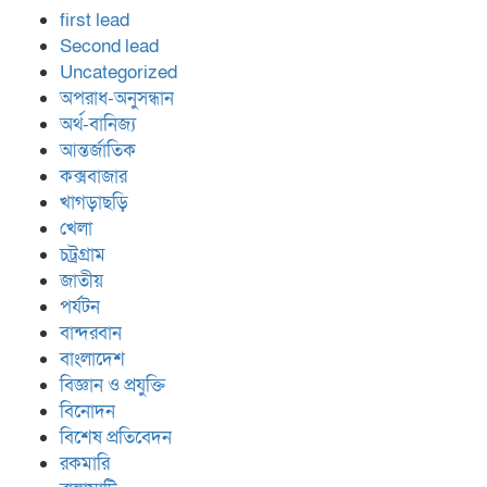
first lead
Second lead
Uncategorized
অপরাধ-অনুসন্ধান
অর্থ-বানিজ্য
আন্তর্জাতিক
কক্সবাজার
খাগড়াছড়ি
খেলা
চট্রগ্রাম
জাতীয়
পর্যটন
বান্দরবান
বাংলাদেশ
বিজ্ঞান ও প্রযুক্তি
বিনোদন
বিশেষ প্রতিবেদন
রকমারি