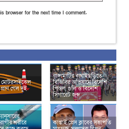
is browser for the next time I comment.
রাঙ্গামাটির বাঘাইছড়িতে
নে মোটরসাইকেল
বিজিবির অভিযানে বিদেশি
প্রাণ গেল দুই
পিস্তল, গুলি ও বিদেশি
সিগারেট জব্দ
্যানসারের
রোগীর শরীরে
কাপ্তাই প্রেস ক্লাবের সভাপতি