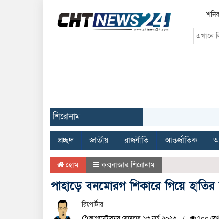
শনিব
শিরোনাম
প্রচ্ছদ
জাতীয়
রাজনীতি
আন্তর্জাতিক
অর
হোম
কক্সবাজার
,
শিরোনাম
পাহাড়ে বনমোরগ শিকারে গিয়ে হাতির আ
রিপোর্টার
আপডেট সময় সোমবার, ১৩ মার্চ, ২০২৩
৭০০ দেখ