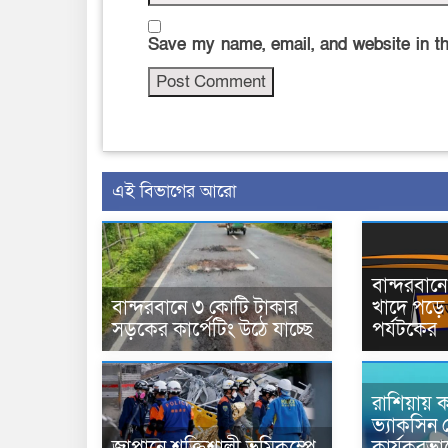
Save my name, email, and website in th
এই বিভাগের আরো
বান্দরবা
বান্দরবানে ৩ কোটি টাকার
খাদে পড়ে 
সড়কের কার্পেটিং উঠে যাচ্ছে
পর্যটকের
রাশিয়ায় ক
ভ্যাকসিন 