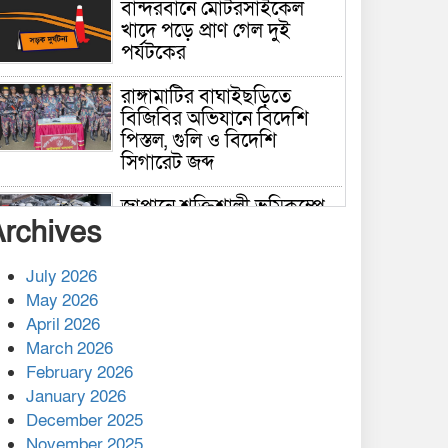
বান্দরবানে মোটরসাইকেল
খাদে পড়ে প্রাণ গেল দুই
পর্যটকের
রাঙ্গামাটির বাঘাইছড়িতে
বিজিবির অভিযানে বিদেশি
পিস্তল, গুলি ও বিদেশি
সিগারেট জব্দ
জাপানে শক্তিশালী ভূমিকম্পে
Archives
নিহতের সংখ্যা বেড়ে ৩৪
July 2026
রাশিয়ায় ক্যানসারের ভ্যাকসিন
May 2026
রোগীর শরীরে কার্যকরভাবে
April 2026
কাজ করছে, দাবি বিজ্ঞানীর
March 2026
February 2026
কাপ্তাই প্রেস ক্লাবের সভাপতি
মাহফুজ, সম্পাদক রিপন মারমা
January 2026
নির্বাচিত
December 2025
November 2025